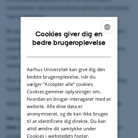
interaktioner i det jordmikrobielle samfund i forbindelse
med sygdommen.
De opnåede forskningsresultater bidrager til en bedre
Cookies giver dig en
forståelse af PED i danske stivelseskartofler, den
ENGLISH
bedre brugeroplevelse
potentielle indflydelse på stivelsesudbyttet i knoldene
DANISH
under forskellige dyrkningssystemer og anbefaler
fremtidige strategier for håndtering af PED.
Aarhus Universitet kan give dig den
bedste brugeroplevelse, når du
Ph.d.-studiet er gennemført ved Institut for Agroøkologi,
vælger ”Accepter alle” cookies.
Faculty of Technical Sciences, Aarhus Universitet.
Cookies gemmer oplysninger om,
hvordan en bruger interagerer med et
Dette resumé er udarbejdet af den ph.d.-studerende.
website. Alle dine data er
anonymiseret, og de kan ikke bruges
Tid:
fredag den 27. juni 2025 kl. 13:00
til at identificere dig direkte. Du kan
Sted:
Auditorium, lokale C101, bygning 7613, Aarhus
altid ændre dit samtykke under
Cookies i webstedets footer.
University Flakkebjerg, Forsøgsvej 1, 4200 Slagelse