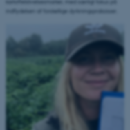
kartoffelstivelsesmarker, med særligt fokus på
indflydelsen af forskellige dyrkningspraksisser.