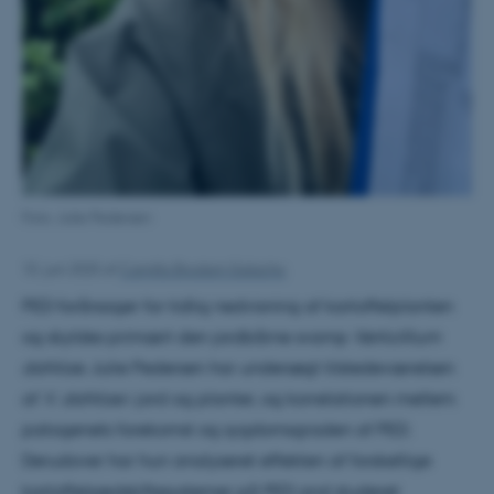
Foto: Julie Pedersen
10. juni 2025
af
Camilla Brodam Galacho
PED forårsager for tidlig nedvisning af kartoffelplanten
og skyldes primært den jordbårne svamp
Verticillium
dahliae
. Julie Pedersen har undersøgt tilstedeværelsen
af
V. dahliae
i jord og planter, og korrelationen mellem
patogenets forekomst og sygdomsgraden af PED.
Derudover har hun analyseret effekten af forskellige
kartoffelsædskiftesystemer på PED and studeret