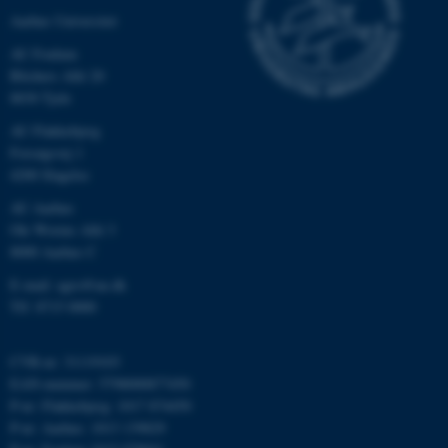
Aarhus Universitet
be_typo_user
TYPO3 Association
.au.dk
AU Foulum
Blichers Allé 20
8830 Tjele
fe_typo_user
Typo3 Association
AU Flakkebjerg
.au.dk
Forsøgsvej 1
4200 Slagelse
AU Aarhus
Ole Worms Allé 3
8000 Aarhus C
E-mail: agro@au.dk
Tlf: 8715 0000
CVR-nr: 31119103
EAN-nummer: 5798000877450
P-nr: Flakkebjerg: 1017 874450
ASP.NET_SessionId
Microsoft Corporation
.au.dk
P-nr: Aarhus: 1013 139829