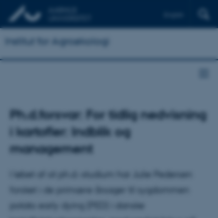
English
Institut for Agroøkologi
Ph.d.forsvar: For tidlig nedvisning
i kartofler: Indblik og
management
I løbet af sit ph.d.-studium har Julie Pedersen
forsket i de primære årsager til sygdommen
potato early dying (PED) i danske