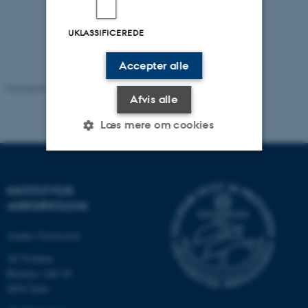
UKLASSIFICEREDE
Accepter alle
Revideret 15.07.2026
-
Camilla Brodam Galacho
Afvis alle
Læs mere om cookies
Nødvendige
Statistiske
Marketing
INSTITUT FOR
Funktionelle
Uklassificerede
AGROØKOLOGI
Aarhus Universitet
AU Foulum
Nødvendige cookies hjælper
Blichers Allé 20
med at gøre hjemmesiden
8830 Tjele
brugbar ved at aktivere nogle