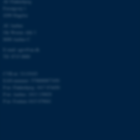
grundlæggende funktioner
AU Flakkebjerg
Forsøgsvej 1
som navigation mm.
4200 Slagelse
Hjemmesiden kan ikke
fungerer uden disse cookies.
AU Aarhus
Ole Worms Allé 3
8000 Aarhus C
E-mail: agro@au.dk
Navn
Udbyder / Domæne
Tlf: 8715 0000
be_typo_user
TYPO3 Association
.au.dk
CVR-nr: 31119103
EAN-nummer: 5798000877450
P-nr: Flakkebjerg: 1017 874450
fe_typo_user
Typo3 Association
P-nr: Aarhus: 1013 139829
.au.dk
P-nr: Foulum 1015 079041