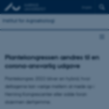
English
Institut for Agroøkologi
Plantekongressen ændres til en
corona-ansvarlig udgave
Plantekongres 2022 bliver en hybrid, hvor
deltagerne kan vælge mellem at møde op i
Herning Kongrescenter eller sidde foran
skærmen derhjemme.