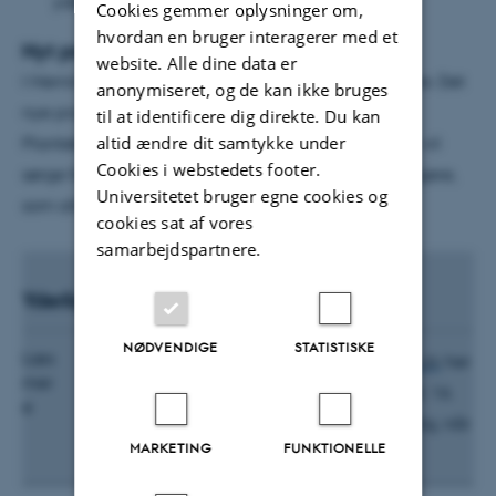
yderligere 18 sessioner.
Cookies gemmer oplysninger om,
hvordan en bruger interagerer med et
Nyt program klar den 16. december
website. Alle dine data er
I Herning planlægger vi at samle ca. 500 deltagere. Det
anonymiseret, og de kan ikke bruges
nye program og priserne vil kunne ses på
til at identificere dig direkte. Du kan
altid ændre dit samtykke under
Plantekongres.dk torsdag den 16. december, og vi vil
Cookies i webstedets footer.
sørge for at informationer kommer bredt ud. Deltagere,
Universitetet bruger egne cookies og
som allerede har tilmeldt sig, vil blive kontaktet.
cookies sat af vores
samarbejdspartnere.
Yderligere information
NØDVENDIGE
STATISTISKE
Læs
Du kan følge med på
www.plantekongres.dk
her
mer
kan du også finde det nye program efter d. 16.
e
december, ligesom du vil kunne tilmelde dig, når
MARKETING
FUNKTIONELLE
programmet er offentliggjort.