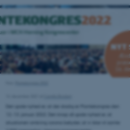
Foto:
Plantekongres 2022
14. december 2021
af
Camilla Brodam
Den gode nyhed er, at der stadig er Plantekongres den
12.-13. januar 2022. Den knap så gode nyhed er, at
situationen omkring corona betyder, at vi ikke vil samle