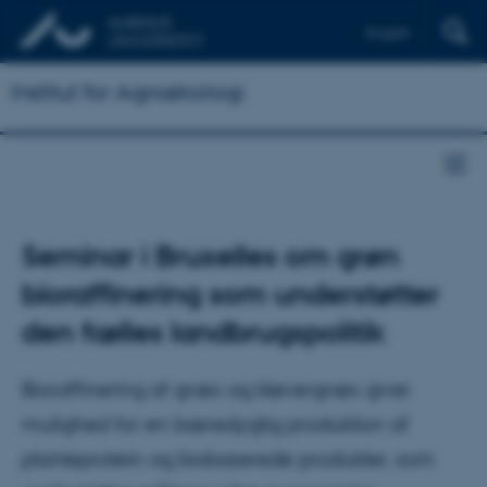
English
Institut for Agroøkologi
Seminar i Bruxelles om grøn
bioraffinering som understøtter
den fælles landbrugspolitik
Bioraffinering af græs og kløvergræs giver
mulighed for en bæredygtig produktion af
planteprotein og biobaserede produkter, som