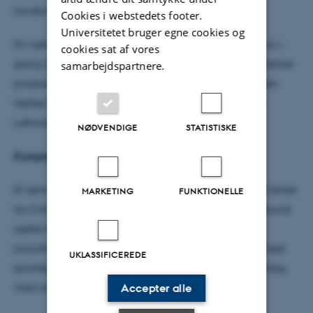
landbrugsproduktionen.
Cookies i webstedets footer.
Universitetet bruger egne cookies og
En række danske og europæiske virksomheder er nu i
cookies sat af vores
gang med at omsætte forskningsresultaterne til praktisk
samarbejdspartnere.
produktion. Dermed bidrager de til opfyldelse af den
fælles landbrugspolitik og til løsning af vores store
udfordringer.
NØDVENDIGE
STATISTISKE
Europæisk seminar
Et seminar, som organiseres af Aarhus Universitets Center
MARKETING
FUNKTIONELLE
for Cirkulær Bioøkonomi (CBIO), skal på den baggrund
sætte fokus på mulighederne for at nye, lokale
bioraffinaderier kan bidrage til EU's selvforsyning med
UKLASSIFICEREDE
planteprotein og nye biobaserede produkter, samtidig
med at de støtter EU's politik for miljø og klima.
Accepter alle