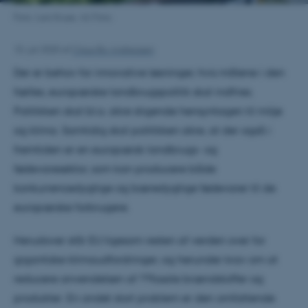
Foto: Lars Kruse, AU Foto.
10. juli 2020
af
Claus Bo Andreasen
Der er behov for innovative løsninger, hvis målene i den
fælles, europæiske landbrugspolitik skal indfries.
Politikken skal bl.a. sikre stigende hensyntagen til miljø
og klima. Samtidig skal politikken sikre, at der også i
fremtiden er en europæisk landbrugs- og
fødevaresektor, som kan producere både
konkurrencedygtige og bæredygtige fødevarer til de
europæiske forbrugere.
Herudover står EU ligesom resten af verden over for
gigantiske klimaudfordringer, og herunder krav om at
reducere anvendelsen af ??fossile brændstoffer og
produkter. En andet stort problem er den omfattende