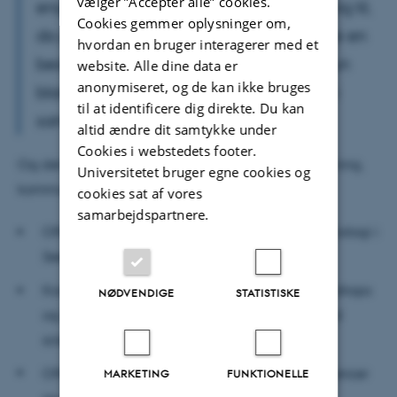
vælger ”Accepter alle” cookies.
engagement, jeg er gladelig forpligter mig til,
Cookies gemmer oplysninger om,
da jeg virkelig vil være med til at fremme en
hvordan en bruger interagerer med et
bedre forståelse for frøvidenskab, ikke kun
website. Alle dine data er
anonymiseret, og de kan ikke bruges
blandt frøforskere og fagfolk, men også i
til at identificere dig direkte. Du kan
samfundet generelt," siger Fiona Hay.
altid ændre dit samtykke under
Cookies i webstedets footer.
Og det er også ISSS’ hovedformål at fremme forskning,
Universitetet bruger egne cookies og
kommunikation og uddannelse ved at:
cookies sat af vores
samarbejdspartnere.
Offentliggøre videnskabelig forskning om frøbiologi i
Seed Science Research.
Koordinere og tilrettelægge konferencer, workshops
NØDVENDIGE
STATISTISKE
og mere specialiserede møder relateret til seed
science.
Offentliggøre procedurer på visse ISSS -konferencer
MARKETING
FUNKTIONELLE