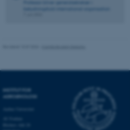
Professor bliver generalsekretær i
betydningsfuld international organisation
7. juni 2022
ASP.NET_SessionId
Microsoft Corporation
.au.dk
Revideret 15.07.2026
-
Camilla Brodam Galacho
JSESSIONID
Oracle Corporation
.au.dk
INSTITUT FOR
AGROØKOLOGI
ARRAffinity
Microsoft Corporation
.mitstudie.au.dk
Aarhus Universitet
AU Foulum
Blichers Allé 20