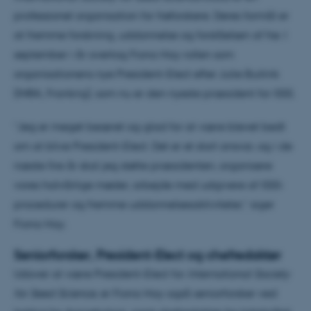
professionel organisation for frøforskere. Deres formål er
at fremme forskning, uddannelse og forståelsen af ​​frø. I
september i år overtog Fiona Hay rollen som
organisationens nye President-Elect efter Julie Buitink
(INRA, Frankrig), som nu er den nyeste præsident for ISSS.
”Jeg er meget beæret og glad for at være blevet bedt
om at blive President-Elect. Det er et stort ansvar, og i de
næste fire år skal jeg støtte præsidenten, organisere
vores halvårlige møder, arbejde med udgivere af ISSS-
procedurer og fremme uddannelsesaktiviteter,” siger
Fiona Hay.
Seniorforsker, President-Elect og chefredaktør
Udover at være President-Elect for
International Society
for Seed Science
, er Fiona Hay også seniorforsker ved