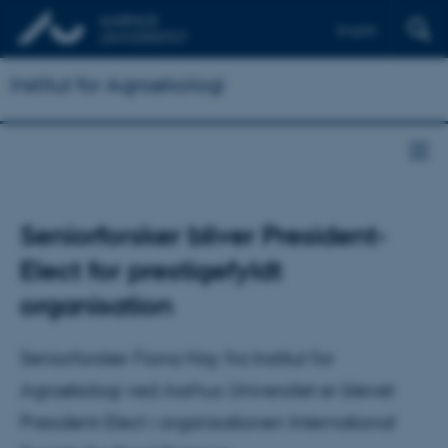
English
Institut for Agroøkologi
Seniorforsker bliver President-
Elect for prestigefyldt
organisation
Seniorforsker Fiona Hay fra Institut for
Agroøkologi ved Aarhus Universitet er blevet
President-Elect i organisationen International