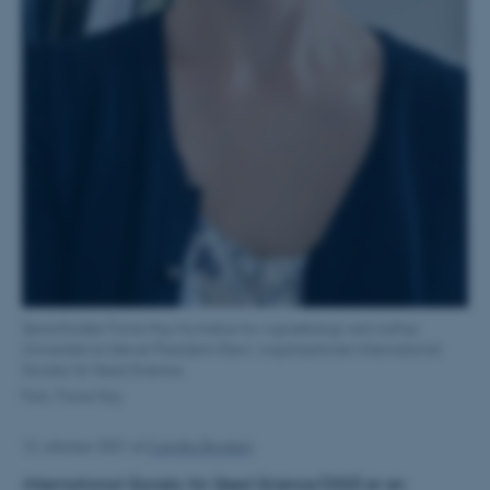
Seniorforsker Fiona Hay fra Institut for Agroøkologi ved Aarhus
Universitet er blevet President-Elect i organisationen International
Society for Seed Science.
Foto: Fiona Hay
12. oktober 2021
af
Camilla Brodam
International Society for Seed Science
(ISSS) er en