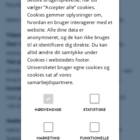
Faculty of Technical Sciences, Aarhus Universitet.
vælger ”Accepter alle” cookies.
Cookies gemmer oplysninger om,
Dette resume er udarbejdet af den ph.d.-studerende.
hvordan en bruger interagerer med et
website. Alle dine data er
Tidspunkt:
Fredag den 27. oktober 2023 kl. 10:00
anonymiseret, og de kan ikke bruges
Sted:
8814-3075, Auditorium, Institut for Agroøkologi,
til at identificere dig direkte. Du kan
altid ændre dit samtykke under
Aarhus Universitet, Blichers Allé 20, 8830 Tjele
Cookies i webstedets footer.
Titel på Ph.d.-afhandling:
Miljøpåvirkning af kød
Universitetet bruger egne cookies og
afhængigt af udnyttelsen af dyr på slagteristadiet - ved
cookies sat af vores
brug af livscyklusvurdering og massestrømsanalyse
samarbejdspartnere.
Kontaktinformation:
Selma Al-Zohairi, e-
mail:
selce@agro.au.dk
/
selce@danishcrown.com
, tlf.:
+45 2422 6498
NØDVENDIGE
STATISTISKE
Medlemmer af bedømmelsesudvalget:
Lektor David Styles, School of Biological & Chemical
MARKETING
FUNKTIONELLE
Sciences, University of Limerick, Ireland