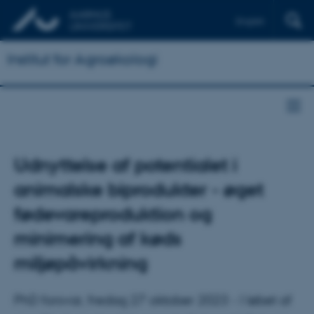
English
Institut for Agroøkologi
Udnyttelse af potentialet i
animalske biprodukter - øget
fødevareproduktion og
minimering af køds
miljøpåvirkning
PhD forsvar, fredag 27 oktober 2023 - I løbet af