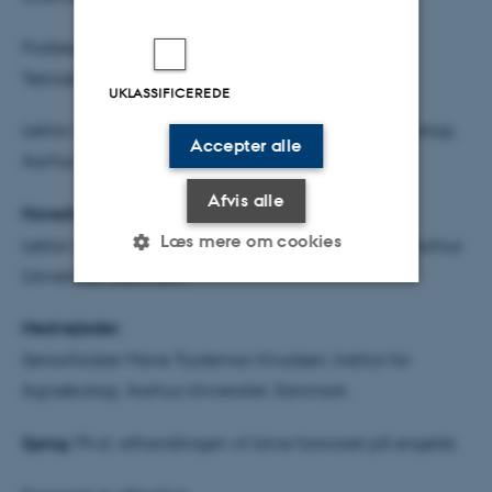
Professor Michael Hauschild, DTU Miljø, Danmarks
Tekniske Universitet, Danmark
UKLASSIFICEREDE
Lektor Lars Elsgaard (forperson), Institut for Agroøkologi,
Accepter alle
Aarhus Universitet, Danmark.
Afvis alle
Hovedvejleder:
Læs mere om cookies
Lektor Lisbeth Mogensen, Institut for Agroøkologi, Aarhus
Universitet, Danmark.
Nødvendige
Statistiske
Marketing
Medvejleder:
Seniorforsker Marie Trydeman Knudsen, Institut for
Funktionelle
Uklassificerede
Agroøkologi, Aarhus Universitet, Danmark.
Sprog:
Ph.d.-afhandlingen vil blive forsvaret på engelsk.
Nødvendige cookies hjælper
med at gøre hjemmesiden