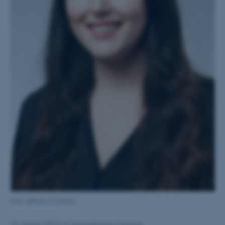
Foto: Selma Al-Zohairi
10. oktober 2023
af
Camilla Brodam Galacho