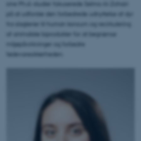
sine Ph.d.-studier fokuserede Selma Al-Zohairi
på at udforske den forbedrede udnyttelse af dyr
fra slagterier til human konsum og recirkulering
af animalske biprodukter for at begrænse
miljøpåvirkninger og forbedre
fødevaresikkerheden.