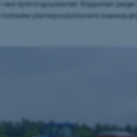
er ved dyrkningssystemet. Rapporten peger 
vil forbedre planteproduktionens bæredyg