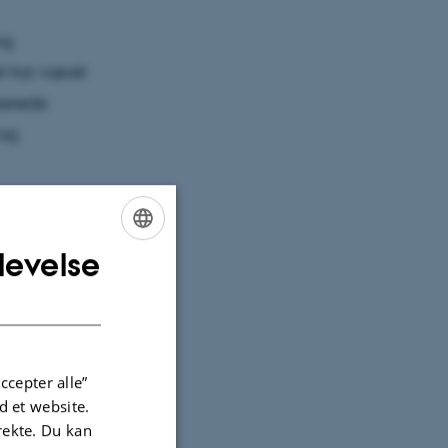
og
t har været
iserede
 og
levelse
ENGLISH
DANISH
ccepter alle”
 et website.
irekte. Du kan