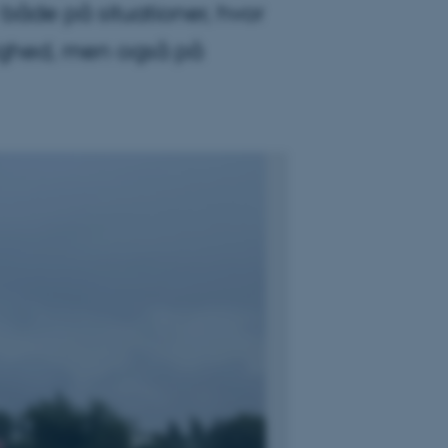
både på situationer, hvor
tighed, men også på