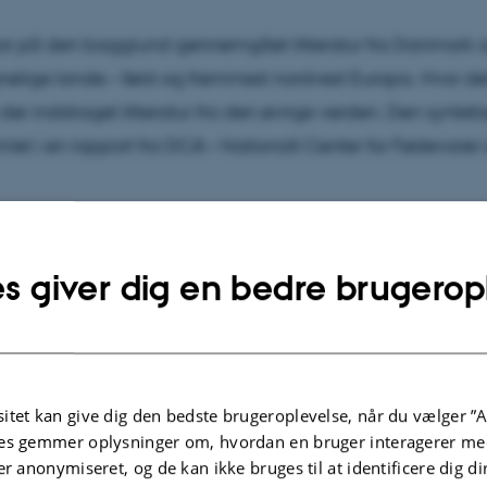
har på den baggrund gennemgået litteratur fra Danmark 
lige lande – først og fremmest nordvest Europa. Hvor de
 der inddraget litteratur fra den øvrige verden. Den syntet
mlet i en rapport fra DCA – Nationalt Center for Fødevarer
s giver dig en bedre brugerop
 FORTÆLLER RAPPORTEN OM
NINGSFORMERNE UNDER CONSERVATION AGRICULTURE
TSEFFEKTER OG HERBICIDFORBRUG
itet kan give dig den bedste brugeroplevelse, når du vælger ”A
es gemmer oplysninger om, hvordan en bruger interagerer med
TER PÅ SVAMPESYGDOMME OG SKADEDYR
er anonymiseret, og de kan ikke bruges til at identificere dig d
USGASEFFEKTER