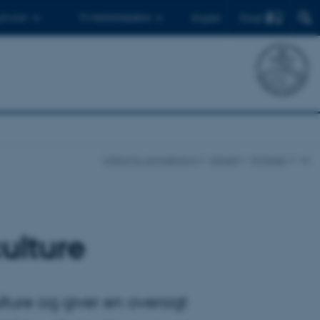
Find
 ph.d.er
Til medarbejdere
English
Institut for Agroøkologi
Aktuelt
Nyheder
vis
ulture
ture og giver en oversigt