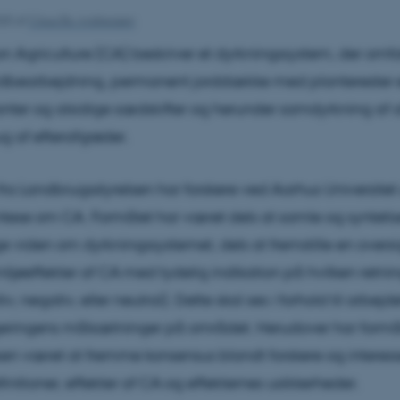
020
af
Claus Bo Andreasen
n Agriculture (CA) beskriver et dyrkningssystem, der omfa
rdbearbejdning, permanent jorddække med planterester e
nter og alsidige sædskifter og herunder samdyrkning af 
g af efterafgrøder.
 fra Landbrugsstyrelsen har forskere ved Aarhus Universite
tese om CA. Formålet har været dels at samle og syntetis
e viden om dyrkningssystemet, dels at fremstille en oversi
iljøeffekter af CA med tydelig indikation på hvilken retni
iv, negativ, eller neutral). Dette skal ses i forhold til arbej
geringens målsætninger på området. Herudover har form
en været at fremme konsensus blandt forskere og interess
initioner, effekter af CA og effekternes usikkerheder.