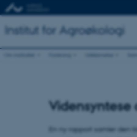
Institut for Agroøkologi
Om instituttet
Forskning
Uddannelse
Sam
Vidensyntese 
En ny rapport samler den t