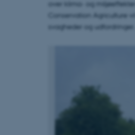
over klima- og miljøeffekt
Conservation Agriculture 
svagheder og udfordringer.