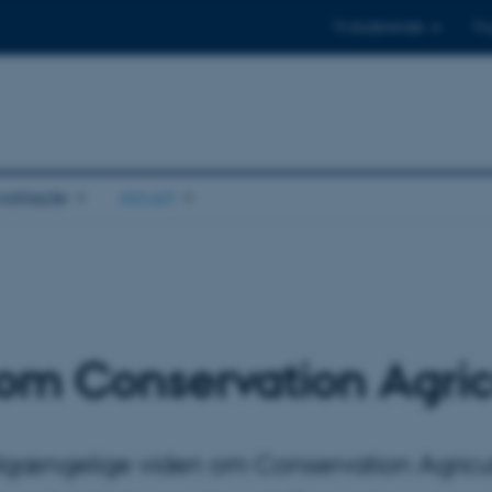
Til studerende
Til
arbejde
Aktuelt
om Conservation Agric
ilgængelige viden om Conservation Agricul