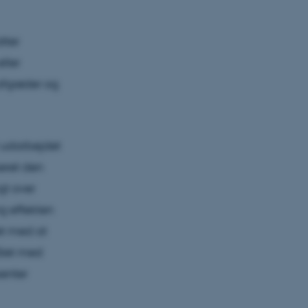
tter
ller
afgrøder og
t udarbejdet
eret den
gt over
ng effekten
det med at
ålet med
enter