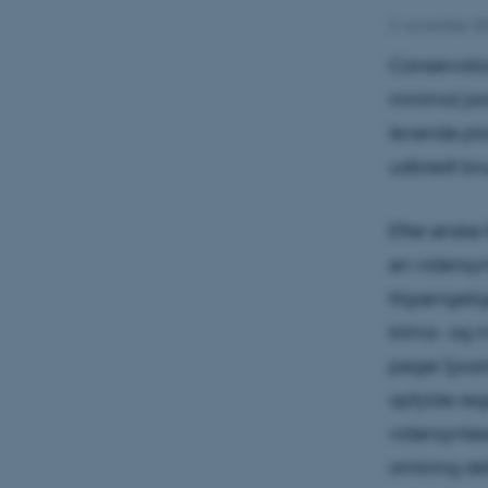
3. november 2
Conservatio
minimal jo
levende pla
udbredt bru
Efter ønske
en vidensyn
tilgængelig
klima- og m
peger (posit
opfylde re
vidensyntes
omkring def