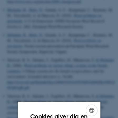
http://www.ewrs.org/pwc/doc/2009_Zaragoza.pdf
Melander, B.
, Holst, N.
, Grundy, A. C., Kempenaar, C., Riemens, M.
M., Verschwele, A. & Hansson, D. (2010).
Weed problems on
pavements
. I
15 th Symposium: EWRS European Weed Research
Society
(s. 264). European Weed Research Society.
Melander, B.
, Holst, N.
, Grundy, A. C., Kempenaar, C., Riemens, M.
M., Verschwele, A. & Hansson, D. (2010).
Weed problems on
pavements
. Poster-session præsenteret på European Weed Research
Society Symposium, Kaposvár, Ungarn.
Tørresen, K. S., Salonen, J., Fogelfors, H., Håkansson, S.
& Melander,
B.
(2006).
Weed problems in various tillage systems in the Nordic
countries
. I
Tillage systems for the benefit of agriculture and the
environment: Extended abstracts
(s. 54-60)
http://www.njf.nu/filebank/files/20060703$165503$fil$26D0ZKiVH91jl
NUhN3gB.pdf
Tørresen, K. S., Salonen, J., Fogelfors, H., Håkansson, S.
& Melander,
B.
(2006).
Weed problems in various tillage systems in the Nordic
countries
. I
Tillage systems for the benefit of agriculture and the
environment: Book of abstracts
(s. 16)
Cookies giver dig en