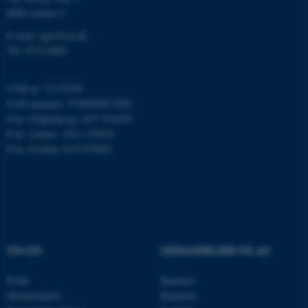
Funktionelle
Uklassificerede
8000 Aarhus C
E-mail: agro@au.dk
Tlf: 8715 0000
Nødvendige cookies hjælper
med at gøre hjemmesiden
CVR-nr: 31119103
brugbar ved at aktivere nogle
EAN-nummer: 5798000877450
P-nr: Flakkebjerg: 1017 874450
grundlæggende funktioner
P-nr: Aarhus: 1013 139829
som navigation mm.
P-nr: Foulum 1015 079041
Hjemmesiden kan ikke
fungerer uden disse cookies.
Navn
Udbyder / Domæne
be_typo_user
TYPO3 Association
OM OS
UDDANNELSER PÅ AU
.au.dk
Profil
Bachelor
Medarbejdere
Kandidat