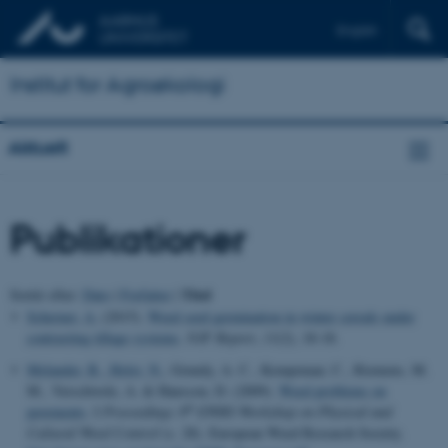
English
Institut for Agroøkologi
Aktuelt
Publikationer
Titel
Sortér efter:
Dato
|
Forfatter
|
Scherner, A.
(2015).
Weed seed germination in winter cereals under
contrasting tillage systems
.
NJF Report
,
11
(2), 18-18.
Melander, B.
, Holst, N.
, Grundy, A. C., Kempenaar, C., Riemens, M.
M., Verschwele, A. & Hansson, D. (2009).
Weed problems on
th
pavements
. I
Proceedings 8
EWRS Workshop on Physical and
Cultural Weed Control
(s. 28). European Weed Research Society.