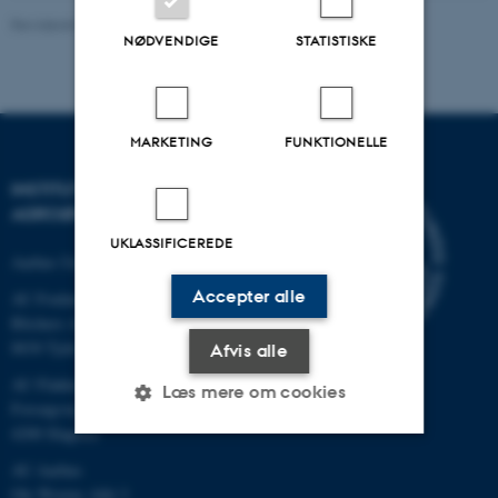
Revideret 02.03.2026
NØDVENDIGE
STATISTISKE
MARKETING
FUNKTIONELLE
INSTITUT FOR
AGROØKOLOGI
UKLASSIFICEREDE
Aarhus Universitet
Accepter alle
AU Foulum
Blichers Allé 20
8830 Tjele
Afvis alle
AU Flakkebjerg
Læs mere om cookies
Forsøgsvej 1
4200 Slagelse
AU Aarhus
Nødvendige
Statistiske
Marketing
Ole Worms Allé 3