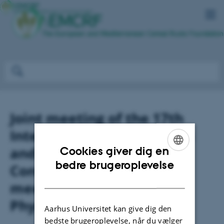
Joint meeting of the 17th
International Cereal Rusts
and Powdery Mildews
Cookies giver dig en
ENGLISH
bedre brugeroplevelse
Conference and Annual
DANISH
meeting of Canadian
Phytopathological Society
Aarhus Universitet kan give dig den
bedste brugeroplevelse, når du vælger