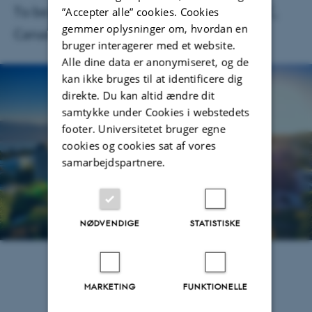
To be held at UBC Campus, Vancouver BC,
”Accepter alle” cookies. Cookies
gemmer oplysninger om, hvordan en
Canada in 2025
bruger interagerer med et website.
Alle dine data er anonymiseret, og de
kan ikke bruges til at identificere dig
direkte. Du kan altid ændre dit
samtykke under Cookies i webstedets
footer. Universitetet bruger egne
cookies og cookies sat af vores
samarbejdspartnere.
NØDVENDIGE
STATISTISKE
Jens Grønbech Hansen
19. oktober 2024
af
MARKETING
FUNKTIONELLE
Time: June 15 - 20, 2025
For more information contact: