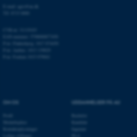
fungerer uden disse cookies.
E-mail: agro@au.dk
Tlf: 8715 0000
Navn
Udbyder / Domæne
CVR-nr: 31119103
EAN-nummer: 5798000877450
be_typo_user
TYPO3 Association
.au.dk
P-nr: Flakkebjerg: 1017 874450
P-nr: Aarhus: 1013 139829
P-nr: Foulum 1015 079041
fe_typo_user
Typo3 Association
.au.dk
OM OS
UDDANNELSER PÅ AU
Profil
Bachelor
Medarbejdere
Kandidat
Kontaktoplysninger
Ingeniør
Ledige stillinger
Ph.d.