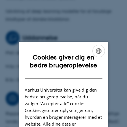
Udvikling af deep learning modeller for at forudsige
blodtyper af danske bloddonor.
Uddannelse
PhD i Bloodgruppe genetik
Cookies giver dig en
ENGLISH
bedre brugeroplevelse
M.Sc i Molekylærbiologi
DANISH
B.Sc i Datalogi
Aarhus Universitet kan give dig den
bedste brugeroplevelse, når du
Rådgivning
vælger ”Accepter alle” cookies.
Cookies gemmer oplysninger om,
Rapport over hvordan blodtyper fordeler sig i forskellige
hvordan en bruger interagerer med et
lande, og hvilken blodtype er mest kompatibel for RedC
website. Alle dine data er