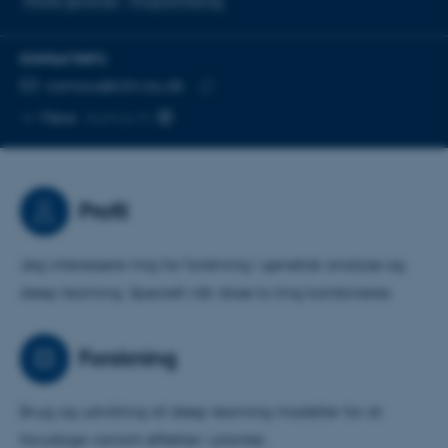
Plante genomer
Programmering
KONTAKTINFO
MAILADRESSE
camous@clin.au.dk
Kopier
Mere
Aarhus N
mailadresse
Profil
Jeg interessere mig for forskning i genetisk analyse og
deep learning. Specielt når disse to ting kombineres.
Forskning
Brug og udvikling af deep learning modeller for at
forudsige variant effekter i planter.