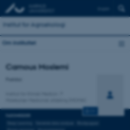
English
Institut for Agroøkologi
Om instituttet
Titel
Camous Moslemi
Primær tilknytning
Postdoc
Institut for Klinisk Medicin
Molekylær Medicinsk afdeling (MOMA)
CV
FAGOMRÅDER
Deep Learning
Genetisk data analyse
Blodgrupper