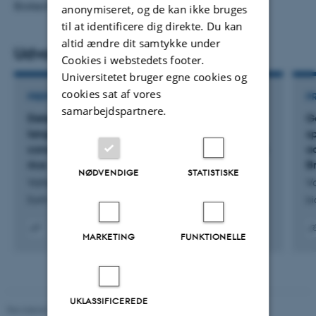
Biotech.
anonymiseret, og de kan ikke bruges
til at identificere dig direkte. Du kan
altid ændre dit samtykke under
Udvalgte publikationer
Cookies i webstedets footer.
Universitetet bruger egne cookies og
cookies sat af vores
PREPRINT
P
samarbejdspartnere.
Detection of deleterious variants by protein
G
language models is improved by nucleotide
s
conservation at three evolutionary timescales in
a
rice
B
NØDVENDIGE
STATISTISKE
Vahedi Torghabeh, B. +4.
V
Earth and Space Science Open Archive
bi
MARKETING
FUNKTIONELLE
Digital
Digita
version
versi
vedhæftet
vedh
UKLASSIFICEREDE
Revideret 02.03.2026