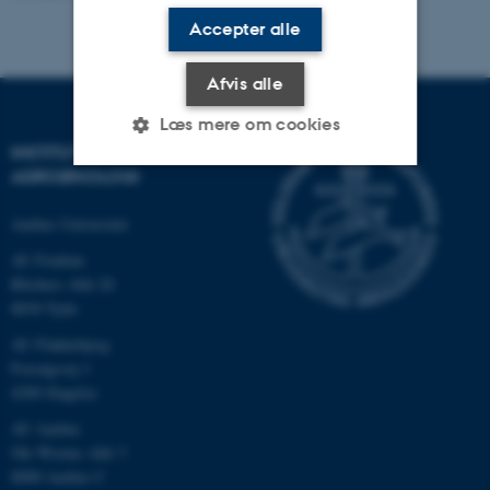
Accepter alle
Afvis alle
Læs mere om cookies
INSTITUT FOR
AGROØKOLOGI
Nødvendige
Statistiske
Marketing
Aarhus Universitet
Funktionelle
Uklassificerede
AU Foulum
Blichers Allé 20
8830 Tjele
Nødvendige cookies hjælper
AU Flakkebjerg
med at gøre hjemmesiden
Forsøgsvej 1
brugbar ved at aktivere nogle
4200 Slagelse
grundlæggende funktioner
AU Aarhus
som navigation mm.
Ole Worms Allé 3
Hjemmesiden kan ikke
8000 Aarhus C