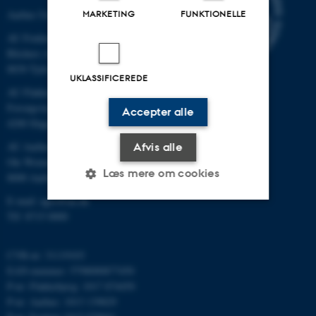
Aarhus Universitet
MARKETING
FUNKTIONELLE
AU Foulum
Blichers Allé 20
8830 Tjele
UKLASSIFICEREDE
AU Flakkebjerg
Forsøgsvej 1
Accepter alle
4200 Slagelse
AU Aarhus
Afvis alle
Ole Worms Allé 3
Læs mere om cookies
8000 Aarhus C
E-mail: agro@au.dk
Tlf: 8715 0000
Nødvendige
Statistiske
Marketing
Funktionelle
Uklassificerede
CVR-nr: 31119103
EAN-nummer: 5798000877450
P-nr: Flakkebjerg: 1017 874450
P-nr: Aarhus: 1013 139829
Nødvendige cookies hjælper