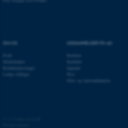
P-nr: Foulum 1015 079041
med at gøre hjemmesiden
brugbar ved at aktivere nogle
grundlæggende funktioner
som navigation mm.
Hjemmesiden kan ikke
fungerer uden disse cookies.
OM OS
UDDANNELSER PÅ AU
Profil
Bachelor
Medarbejdere
Kandidat
Navn
Udbyder / Domæne
Kontaktoplysninger
Ingeniør
be_typo_user
TYPO3 Association
Ledige stillinger
Ph.d.
.au.dk
Efter- og videreuddannelse
fe_typo_user
Typo3 Association
.au.dk
©
—
Cookies på au.dk
Privatlivspolitik