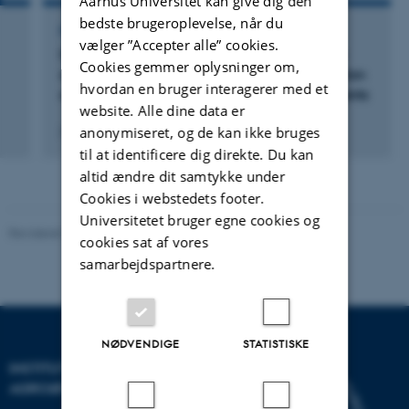
Aarhus Universitet kan give dig den
bedste brugeroplevelse, når du
FOREDRAG OG MUNDTLIGE BIDRAG
vælger ”Accepter alle” cookies.
Genotype × environment interactions affect
Cookies gemmer oplysninger om,
agronomic performance and seed composition
hvordan en bruger interagerer med et
of lupin across multiple European environments
website. Alle dine data er
anonymiseret, og de kan ikke bruges
29. april 2026
til at identificere dig direkte. Du kan
altid ændre dit samtykke under
Cookies i webstedets footer.
Universitetet bruger egne cookies og
Revideret 02.03.2026
cookies sat af vores
samarbejdspartnere.
NØDVENDIGE
STATISTISKE
INSTITUT FOR
AGROØKOLOGI