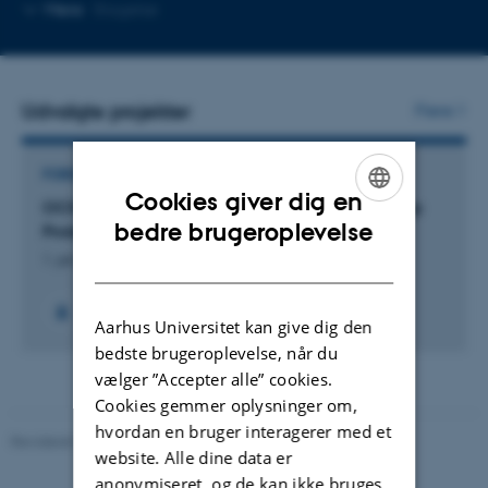
Kopier
Mere
Slagelse
mailadresse
Udvalgte projekter
Flere
FORSKNINGSPROJEKT
Cookies giver dig en
OCH: One Crop Health for Next Generation Crop
ENGLISH
bedre brugeroplevelse
Protection
DANISH
1. jan. 2024
-
31. dec. 2029
Aarhus Universitet kan give dig den
bedste brugeroplevelse, når du
vælger ”Accepter alle” cookies.
Cookies gemmer oplysninger om,
hvordan en bruger interagerer med et
Revideret 02.03.2026
website. Alle dine data er
anonymiseret, og de kan ikke bruges