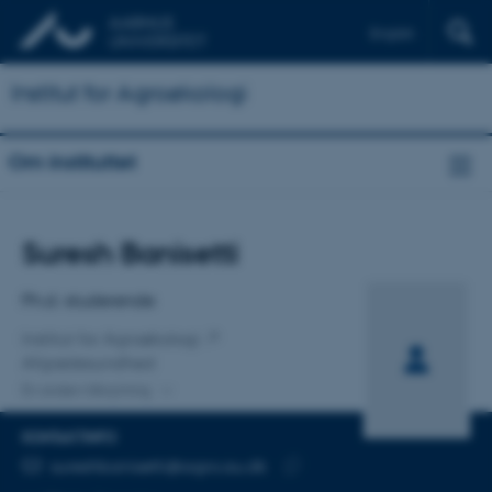
English
Institut for Agroøkologi
Om instituttet
Titel
Suresh Banisetti
Primær tilknytning
Ph.d.-studerende
Institut for Agroøkologi
Afgrødesundhed
En anden tilknytning
KONTAKTINFO
MAILADRESSE
sureshbanisetti@agro.au.dk