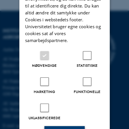
til at identificere dig direkte. Du kan
altid ændre dit samtykke under
Cookies i webstedets footer.
Universitetet bruger egne cookies og
INSTITUT FOR
cookies sat af vores
AGROØKOLOGI
samarbejdspartnere.
Aarhus Universitet
AU Foulum
Blichers Allé 20
NØDVENDIGE
STATISTISKE
8830 Tjele
AU Flakkebjerg
Forsøgsvej 1
MARKETING
FUNKTIONELLE
4200 Slagelse
AU Aarhus
Ole Worms Allé 3
8000 Aarhus C
UKLASSIFICEREDE
E-mail: agro@au.dk