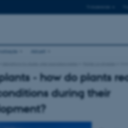
Til studerende
Til
arbejde
Aktuelt
Idéplatform for studie- eller specialeprojekter
Planter og afgrøder
Cool
plants - how do plants re
conditions during their
lopment?