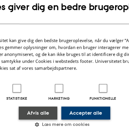
s giver dig en bedre brugerop
eratures as we might see due to global change and the
Skejby
m for the M.Sc. project could be to study effects of
Extent and
r periods of lower than normal temperature on growth
project
f the plants. This can be important to evaluate new
in Denmark due to the sudden spells of cold conditions in
45 or 60 ECTS
d.
theses in which
itet kan give dig den bedste brugeroplevelse, når du vælger ”A
responsible for
es gemmer oplysninger om, hvordan en bruger interagerer med
analysis of hi
er anonymiseret, og de kan ikke bruges til at identificere dig d
original data.
t samtykke under Cookies i webstedets footer. Universitetet br
Additional
kies sat af vores samarbejdspartnere.
informatio
The Master stu
to a group of s
technical staff
STATISTISKE
MARKETING
FUNKTIONELLE
the student wil
project in an i
Afvis alle
Accepter alle
working team.
experimental wo
Læs mere om cookies
ongoing resear