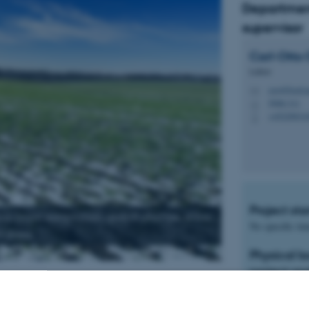
Departmen
supervisor
Carl-Otto
Lektor
coo@food.a
M
5908-311
H
+45229031
P
Project sta
is, plant adaptation, global change, stress,
No specific ti
 stress
Physical lo
project an
t description
work
ealing with how different plant species react to lower
Department of