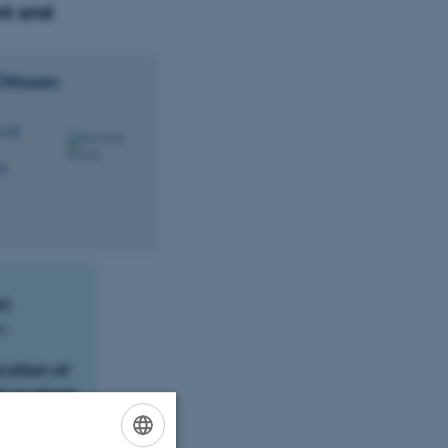
t and
Ottosen
u.dk
05
rt
me
cation of
d students
 Food Science,