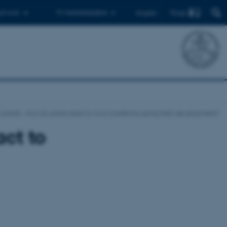
Find
 ph.d.er
Til medarbejdere
English
 plants - how do plants react to cool conditions during their development?
act to