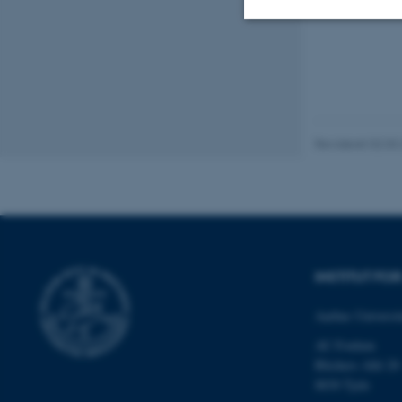
Nødvendige
Nødvendige cooki
Revideret 02.03
grundlæggende fu
cookies.
Navn
INSTITUT F
be_typo_user
Aarhus Universit
fe_typo_user
AU Foulum
Blichers Allé 20
8830 Tjele