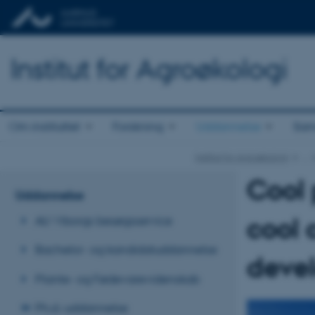
Institut for Agroøkologi
Om instituttet
Forskning
Uddannelse
Sam
Institut for Agroøkologi
…
Cool 
Uddannelse
cool 
AU Viborgs besøgsservice
Bachelor- og kandidatuddannelse
deve
Plante- og Fødevarevidenskab
Ph.d.-uddannelse