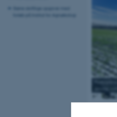
Større skriftlige opgaver med
forløb på Institut for Agroøkologi
Photosynthes
climate, cold
Short projec
This project is d