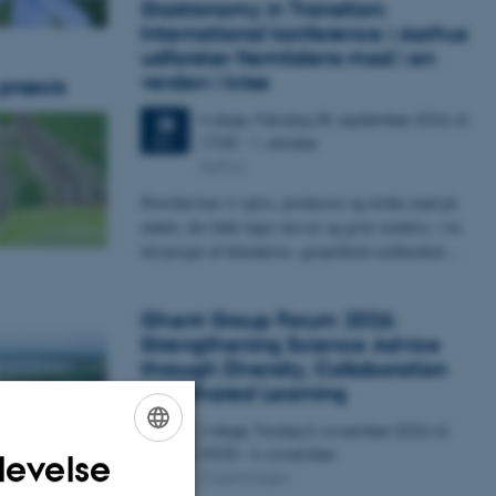
Gastronomy in Transition:
International konference i Aarhus
udforsker fremtidens mad i en
verden i krise
 præcis
4 dage,
Mandag
28.
september 2026,
kl.
28
17:00
-
1. oktober
SEP.
Aarhus
Hvordan kan vi spise, producere og tænke mad på
måder, der både tager ansvar og giver nydelse, i en
tid præget af klimakrise, geopolitisk usikkerhed…
Ghent Group Forum 2026:
Strengthening Science Advice
through Diversity, Collaboration
and Shared Learning
2 dage,
Tirsdag
3.
november 2026,
kl.
3
09:00
-
4. november
NOV.
levelse
ENGLISH
Copenhagen