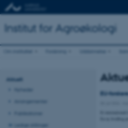
Institut for Agroøkologi
Om instituttet
Forskning
Uddannelse
Sam
Aktue
Aktuelt
Nyheder
EU-forskere
Arrangementer
08. juli 2026
-
Ag
Et internationalt
Publikationer
En ny hvidbog pr
Ledige stillinger