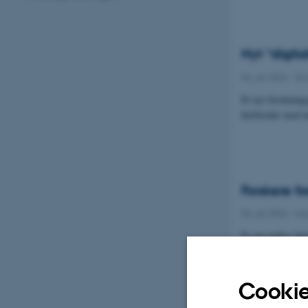
Nyt “digit
06. juli 2026
-
DC
Et nyt forsknings
herbicider med m
Forskere fo
03. juli 2026
-
Ag
Et nyt policy br
budgetsystem for
Cookie