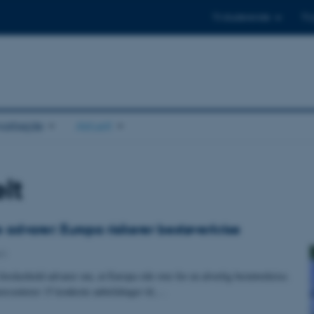
Til studerende
Til
arbejde
Aktuelt
lt
 advarer: Europa risikerer bestøverkrise
ro
 forskerhold advarer om, at Europa står over for en alvorlig bestøverkrise.
æsenterer 15 konkrete anbefalinger til,…