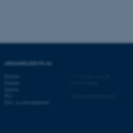
Uklassificerede
ere nogle
rer uden disse
UDDANNELSER PÅ AU
Bachelor
©
—
Cookies på au.dk
 vores CMS-udbyder,
identificere en backend-
Kandidat
Privatlivspolitik
bruger er logget ind i
Ingeniør
Ph.d.
Tilgængelighedserklæring
rbundet med Typo3-
Efter- og videreuddannelse
emet. Det bruges generelt
ntifikator for at gøre det
præferencer, men i mange
 ikke nødvendigt, da det
lt af platformen, skønt
webstedsadministratorer. I
dstillet til at blive
en browsersession. Det