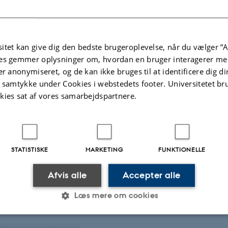
ps are core instruments in the Mission Soil
CA
itet kan give dig den bedste brugeroplevelse, når du vælger ”A
 Luis Sanchez Alvarez presented the state of play, the tools and the road
es gemmer oplysninger om, hvordan en bruger interagerer med
ish Mirror Group online kick-off meeting.…
er anonymiseret, og de kan ikke bruges til at identificere dig d
t samtykke under Cookies i webstedets footer. Universitetet br
kies sat af vores samarbejdspartnere.
 Vores drikkevand er trængt. Nu får det hjælp af dr
CA
te hvor der er ukrudt, kan landbrugets brug af sprøjtemidler mere end
STATISTISKE
MARKETING
FUNKTIONELLE
Afvis alle
Accepter alle
Læs mere om cookies