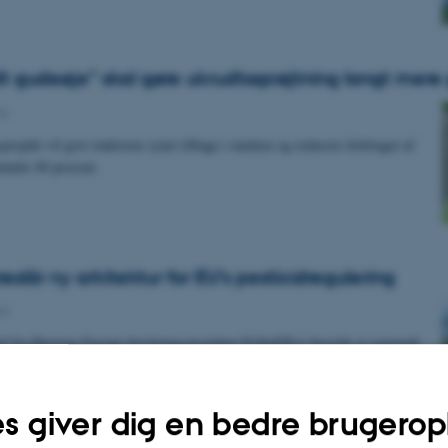
alt gudeøje” skal gøre ukrudtssprøjtning langt mere
A
projekt vil give traktoren synet tilbage i marken og reducere forbruget af
indst 40 procent.
reslår ny arkitektur for EU’s pesticidregulering
ro
ief fra Horizon Europe-forskningsprojektet PollinERA foreslår et regionalt
 pesticidregulering. Forslaget følger efter…
s giver dig en bedre brugerop