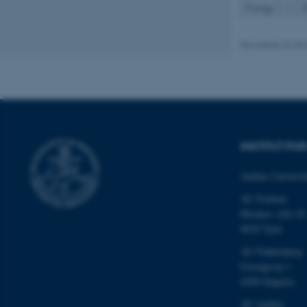
Forrige
1
Nødvendige
Revideret 02.03
Nødvendige cooki
grundlæggende fu
cookies.
INSTITUT F
Navn
Aarhus Universit
be_typo_user
AU Foulum
Blichers Allé 20
fe_typo_user
8830 Tjele
AU Flakkebjerg
Forsøgsvej 1
4200 Slagelse
AU Aarhus