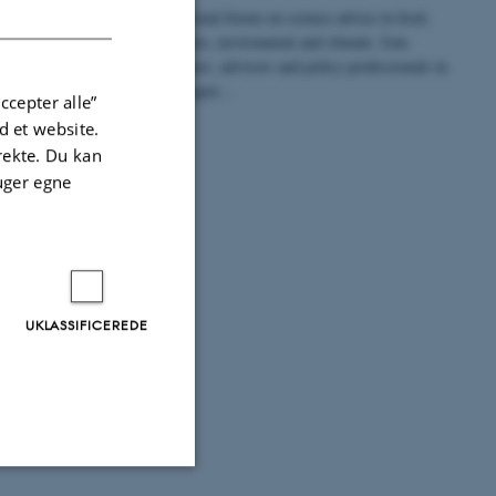
DANISH
International forum on science advice in food,
agriculture, environment and climate. Join
researchers, advisors and policy professionals in
Copenhagen…
ccepter alle”
 et website.
irekte. Du kan
uger egne
oner
UKLASSIFICEREDE