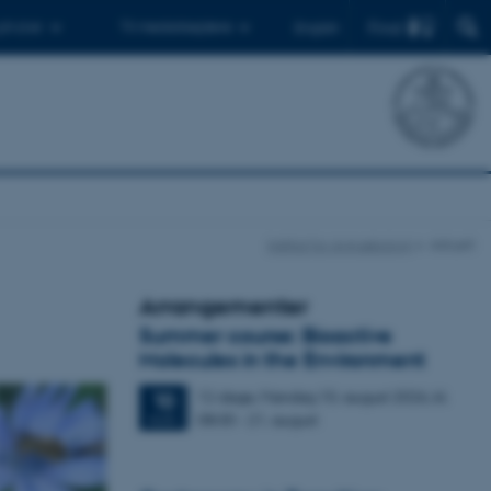
Find
 ph.d.er
Til medarbejdere
English
Institut for Agroøkologi
Aktuelt
Arrangementer
Summer course: Bioactive
Molecules in the Environment
12 dage,
Mandag
10.
august 2026,
kl.
10
08:00
-
21. august
AUG.