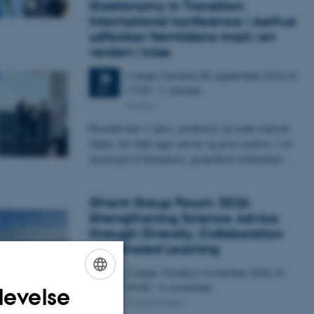
Gastronomy in Transition:
International konference i Aarhus
udforsker fremtidens mad i en
verden i krise
4 dage,
Mandag
28.
september 2026,
kl.
28
17:00
-
1. oktober
SEP.
Aarhus
Hvordan kan vi spise, producere og tænke mad på
måder, der både tager ansvar og giver nydelse, i en
tid præget af klimakrise, geopolitisk usikkerhed…
Ghent Group Forum 2026:
Strengthening Science Advice
through Diversity, Collaboration
and Shared Learning
2 dage,
Tirsdag
3.
november 2026,
kl.
3
09:00
-
4. november
NOV.
levelse
ENGLISH
Copenhagen