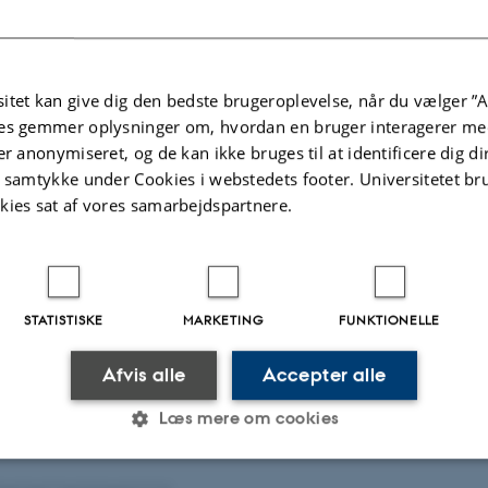
e tips til bedre samtaler om naturen
CA
itet kan give dig den bedste brugeroplevelse, når du vælger ”A
sker Sean Birk Bek Craig og psykolog Asger Neumann giver indblik i,
es gemmer oplysninger om, hvordan en bruger interagerer med
er dialogen om naturen krydret med historier fra…
er anonymiseret, og de kan ikke bruges til at identificere dig d
t samtykke under Cookies i webstedets footer. Universitetet br
kies sat af vores samarbejdspartnere.
ighed til præcision: Sådan virker de nye forædlings
CA
er lige så gammelt som landbruget selv. Nye genomteknikker giver nu
STATISTISKE
MARKETING
FUNKTIONELLE
gøre det, man altid har gjort langt mere præcist…
Afvis alle
Accepter alle
Læs mere om cookies