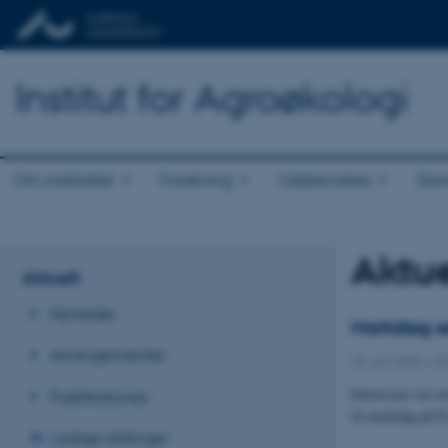
Institut for Agroøkologi
Om instituttet
Forskning
Uddannelse
Sam
Aktue
Aktuelt
Nyheder
Markdag s
Arrangementer
25. juni 2026
-
D
Interessen var s
Publikationer
til markdag på 
Ledige stillinger