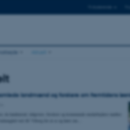
Til studerende
Til
arbejde
Aktuelt
lt
amlede landmænd og forskere om fremtidens løsn
CA
tor, da landmænd, rådgivere, forskere og kommunale medarbejdere mødtes
Foulumgård ved AU Viborg for at se og høre om…