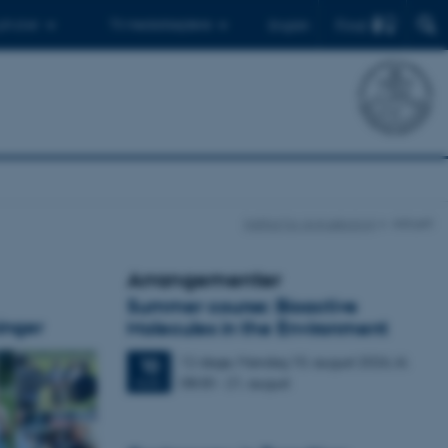
Find
 ph.d.er
Til medarbejdere
English
Institut for Agroøkologi
Aktuelt
Arrangementer
Summer course: Bioactive
inger
Molecules in the Environment
12 dage,
Mandag
10.
august 2026,
kl.
10
08:00
-
21. august
AUG.