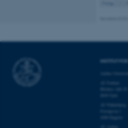
Forrige
2
Nødvendige
Revideret 02.03
Nødvendige cooki
grundlæggende fu
cookies.
INSTITUT F
Navn
Aarhus Universit
be_typo_user
AU Foulum
Blichers Allé 20
fe_typo_user
8830 Tjele
AU Flakkebjerg
Forsøgsvej 1
4200 Slagelse
AU Aarhus