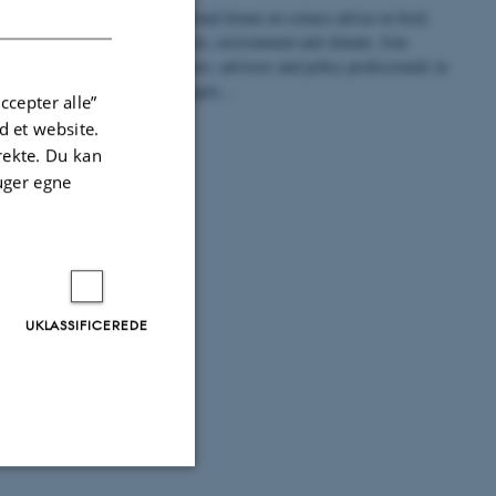
DANISH
International forum on science advice in food,
agriculture, environment and climate. Join
researchers, advisors and policy professionals in
Copenhagen…
ccepter alle”
 et website.
irekte. Du kan
uger egne
teknikker
UKLASSIFICEREDE