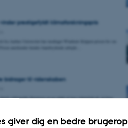
vinder prestigefyldt klimaforskningspris
CA
ch fra Aarhus Universitet har modtaget Wladimir Köppen-prisen for sin
 Prisen anerkender hendes banebrydende arbejde…
e bidrager til videnskaben
CA
dansk vådområde illustrerer en ny måde at lave videnskab på, én hvor
ere hjælper forskere med at forstå, hvordan…
s giver dig en bedre brugerop