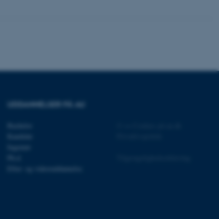
Uklassificerede
ere nogle
rer uden disse
UDDANNELSER PÅ AU
Bachelor
©
—
Cookies på au.dk
 vores CMS-udbyder,
identificere en backend-
Kandidat
Privatlivspolitik
bruger er logget ind i
Ingeniør
Ph.d.
Tilgængelighedserklæring
rbundet med Typo3-
Efter- og videreuddannelse
emet. Det bruges generelt
ntifikator for at gøre det
præferencer, men i mange
 ikke nødvendigt, da det
lt af platformen, skønt
webstedsadministratorer. I
dstillet til at blive
en browsersession. Det