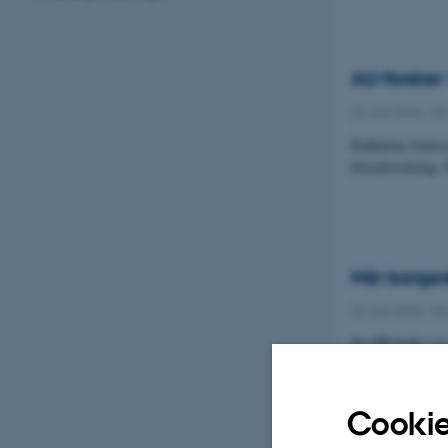
AU-forsker 
24. juni 2026
-
D
Katharina Jentzs
klimaforskning.
Når borger
22. juni 2026
-
D
En QR-kode i et 
almindelige borg
Cookie