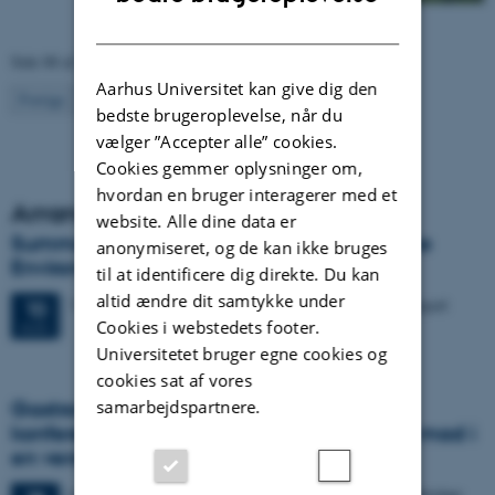
DANISH
Side 88 af 130
Aarhus Universitet kan give dig den
88
Forrige
1
…
87
89
…
130
Næste
bedste brugeroplevelse, når du
vælger ”Accepter alle” cookies.
Cookies gemmer oplysninger om,
hvordan en bruger interagerer med et
Arrangementer
website. Alle dine data er
Summer course: Bioactive Molecules in the
anonymiseret, og de kan ikke bruges
Environment
til at identificere dig direkte. Du kan
altid ændre dit samtykke under
12 dage,
Mandag
10.
august 2026,
kl. 08:00
-
21. august
10
Cookies i webstedets footer.
AUG.
Universitetet bruger egne cookies og
cookies sat af vores
samarbejdspartnere.
Gastronomy in Transition: International
konference i Aarhus udforsker fremtidens mad i
en verden i krise
4 dage,
Mandag
28.
september 2026,
kl. 17:00
-
1. oktober