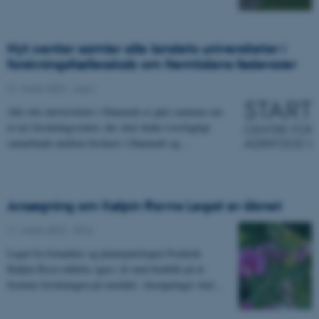
Nyt center samler alle landets universiteter i
forskningsfællesskab om fremtidens fødevarer
21. marts 2022
-
Agro
Alle otte universiteter i Danmark er gået sammen om
et nyt forskningscenter, der skal skabe tværfagligt
samarbejde mellem forskere i Danmark og…
Ansøgning om Kølpin Ravns Legat er åbnet
11. marts 2022
-
DCA
Legat fra botaniker og plantepatologen Frederik
Kølpin Ravn uddeles igen i år med henblik på at
fremme forskningen på området. Ansøgninger skal…