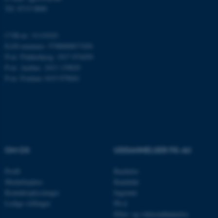
Tlf: 8715 0000
CVR-nr: 31119103
EAN-nummer: 5798000877450
P-nr: Flakkebjerg: 1017 874450
P-nr: Aarhus: 1013 139829
P-nr: Foulum 1015 079041
ASP.NET_SessionId
Microsoft Corporation
.au.dk
OM OS
UDDANNELSER PÅ AU
Profil
Bachelor
Medarbejdere
Kandidat
JSESSIONID
Oracle Corporation
.au.dk
Kontaktoplysninger
Ingeniør
Ledige stillinger
Ph.d.
Efter- og videreuddannelse