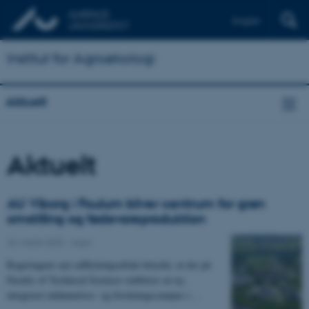
English
Institut for Agroøkologi
Aktuelt
Aktuelt
AU Viborg i Foulum bliver centrum for grøn
omstilling og fødevareproduktion
22. marts 2022
-
Agro
Regeringens nye udflytningsaftale betyder, at der på
Faculty of Technical Sciences etableres en ny,
integreret uddannelses- og forskningscampus i…