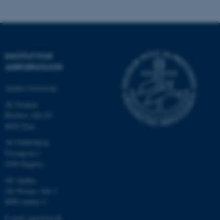
Nødvendige cookies hjælper
med at gøre hjemmesiden
INSTITUT FOR
brugbar ved at aktivere nogle
AGROØKOLOGI
grundlæggende funktioner
som navigation mm.
Aarhus Universitet
Hjemmesiden kan ikke
AU Foulum
fungerer uden disse cookies.
Blichers Allé 20
8830 Tjele
AU Flakkebjerg
Navn
Udbyder / Domæne
Forsøgsvej 1
4200 Slagelse
be_typo_user
TYPO3 Association
.au.dk
AU Aarhus
Ole Worms Allé 3
8000 Aarhus C
fe_typo_user
Typo3 Association
E-mail: agro@au.dk
.au.dk