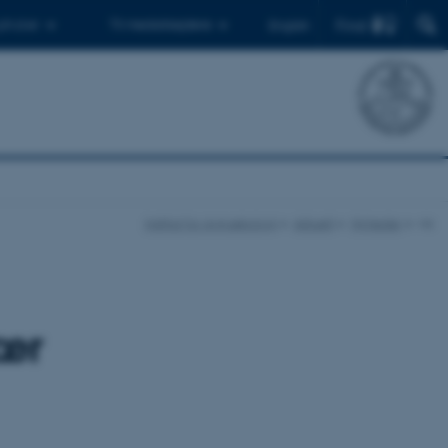
Find
 ph.d.er
Til medarbejdere
English
Institut for Agroøkologi
Aktuelt
Nyheder
vis
lær