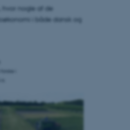
 hvor nogle af de
bioøkonomi i både dansk og
t
forske i
.a.