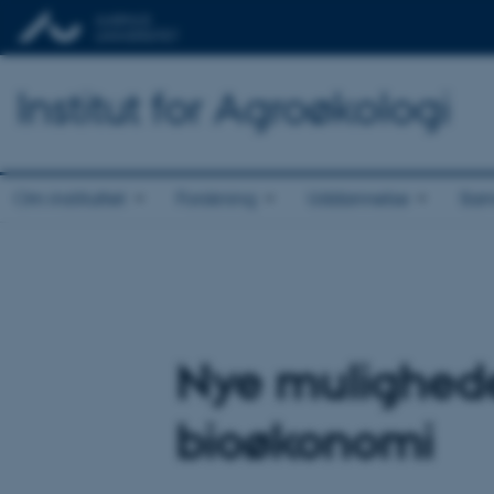
Institut for Agroøkologi
Om instituttet
Forskning
Uddannelse
Sam
Nye muligheder
bioøkonomi