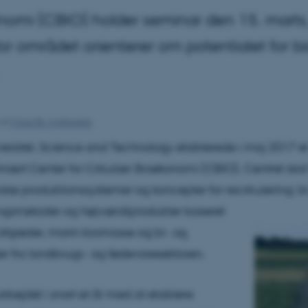
nomi (CBIO) holder seminar den 15. marts,
or området orienterer om potentialet for 
af
Claus Bo Andreasen
ersitet, Science and Technology etablerede i maj 2017 e
inært Center for Cirkulær Bioøkonomi (CBIO). Centret skal 
ke produktionssystemer og koncepter for recirkulering; bl
ingsmetoder og højværdiprodukter baseret
fgrøder, marin biomasse og bi- og
er fra landbrugs- og fødevaresektoren.
arbejdet i snart et år med at etablere