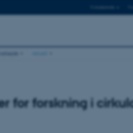
Til studerende
Til
arbejde
Aktuelt
 for forskning i cirku