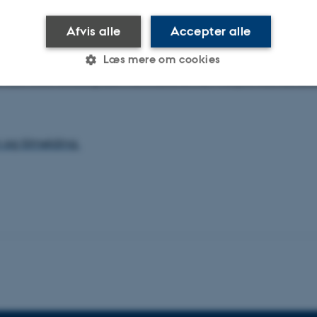
rbejde om specifikke forskningsprojekter, søge PhD-midle
Afvis alle
Accepter alle
ftaler.
Læs mere om cookies
nder sted torsdag den 15. marts kl. 12 - 16 på Aarhus Unive
Statistiske
Marketing
Funktionelle
og tilmelding.
es hjælper med at gøre hjemmesiden brugbar ved at aktiv
nktioner som navigation mm. Hjemmesiden kan ikke funge
Udbyder / Domæne
Udløb
Beskrivelse
30
Denne cookie sættes af
TYPO3 Association
minutter
TYPO3, og bruges til at 
.au.dk
session, når en backend-