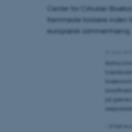
Center for Cirkulær Bioøko
fremmeste forskere inden f
europæisk sammenhæng.
22. januar 2018
Aarhus Univ
tværdiscipl
bioøkonomis
bioraffiner
på grønne a
restprodukt
- Vi har nu 