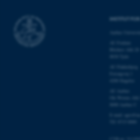
fe_typo_user
INSTITUT F
Aarhus Universit
AU Foulum
Blichers Allé 20
8830 Tjele
ASP.NET_SessionId
AU Flakkebjerg
Forsøgsvej 1
4200 Slagelse
JSESSIONID
AU Aarhus
Ole Worms Allé
ARRAffinity
8000 Aarhus C
E-mail: agro@au
Tlf: 8715 0000
esctx
fpc
CVR-nr: 311191