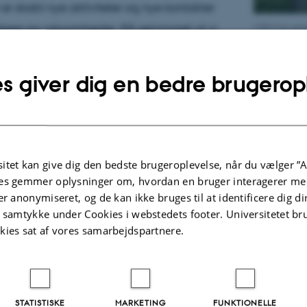
 er skabt nye aktiviteter og nye kontakter
kere og virksomheder. På seminaret vil vi
CBIO har eksis
ntere centrets aktiviteter og synliggøre
e for yderligere internt samarbejde, siger centrets leder U
s giver dig en bedre brugerop
ort samfunds- og erhvervsmæssigt potentiale i at gå fra en 
nomi til en cirkulær og biobaseret økonomi.
itet kan give dig den bedste brugeroplevelse, når du vælger ”A
es gemmer oplysninger om, hvordan en bruger interagerer med
et nogle meget kvalificerede eksterne foredragsholdere ti
er anonymiseret, og de kan ikke bruges til at identificere dig d
t samtykke under Cookies i webstedets footer. Universitetet br
e om potentialet for bioøkonomi i både dansk og europæi
kies sat af vores samarbejdspartnere.
, siger Uffe Jørgensen.
iver mødet mulighed for direkte kontakt til lederne af
latformene i CBIO. Der er bl.a. lejlighed til at høre om mu
STATISTISKE
MARKETING
FUNKTIONELLE