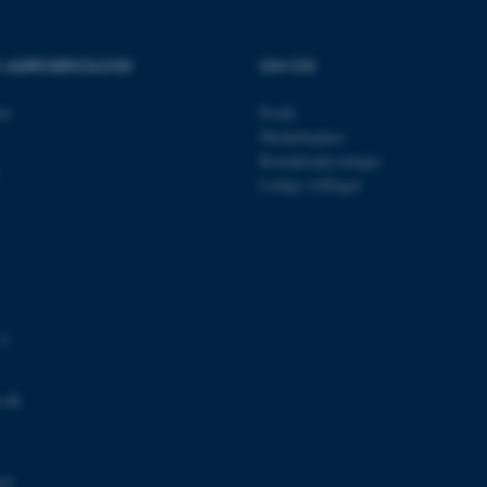
TYPO3 eller Frontend.
30
Dette cookienavn er fo
Typo3 Association
minutter
webindholdsstyringssyst
.au.dk
OR AGROØKOLOGI
OM OS
som en brugersessionside
muligt at gemme bruger
tilfælde er det muligvis
kan indstilles ved defau
et
Profil
dette kan forhindres af 
Medarbejdere
de fleste tilfælde er det in
ødelagt i slutningen af 
Kontaktoplysninger
indeholder en tilfældig id
Ledige stillinger
specifikke brugerdata.
Session
Denne cookie er en purp
Microsoft Corporation
cookie, der bruges af hj
.au.dk
i Microsoft .net- teknolo
til at opretholde en an
Session
Generel formål platform 
Oracle Corporation
websteder skrevet i JSP. 
.au.dk
opretholde en anonym br
 3
Session
This cookie is set by w
Microsoft Corporation
Azure cloud platform. It 
.mitstudie.au.dk
to make sure the visitor
.dk
to the same server in an
Session
This cookie is used by Mi
Microsoft Corporation
your login information
.login.microsoftonline.com
4 uger 2
This cookie is used by Mi
03
Microsoft Corporation