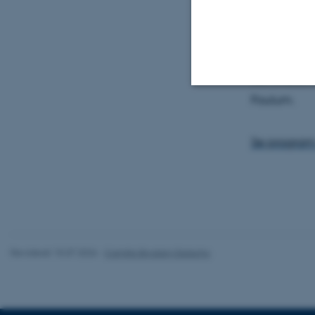
for at sama
samarbejdsa
Seminaret fi
Foulum.
Nødvendige
Se program 
Nødvendige cooki
grundlæggende fu
cookies.
Revideret 15.07.2026
-
Camilla Brodam Galacho
Navn
be_typo_user