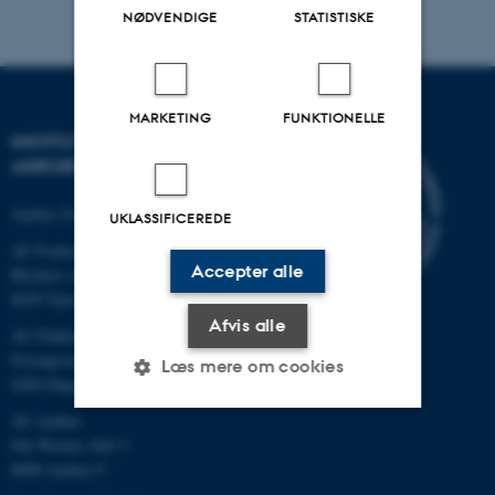
NØDVENDIGE
STATISTISKE
MARKETING
FUNKTIONELLE
INSTITUT FOR
AGROØKOLOGI
Aarhus Universitet
UKLASSIFICEREDE
AU Foulum
Accepter alle
Blichers Allé 20
8830 Tjele
Afvis alle
AU Flakkebjerg
Forsøgsvej 1
Læs mere om cookies
4200 Slagelse
AU Aarhus
Ole Worms Allé 3
Nødvendige
Statistiske
Marketing
8000 Aarhus C
Funktionelle
Uklassificerede