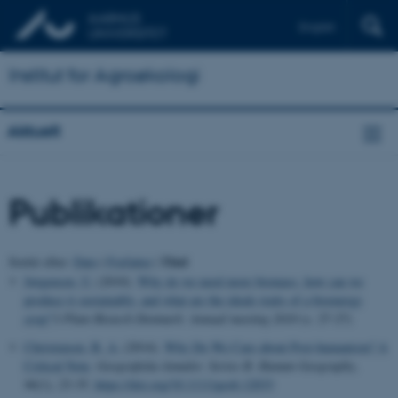
English
Institut for Agroøkologi
Aktuelt
Publikationer
Titel
Sortér efter:
Dato
|
Forfatter
|
Jørgensen, U.
(2010).
Why do we need more biomass, how can we
produce it sustainably, and what are the ideals traits of a bioenergy
crop?
I
Plant Biotech Denmark: Annual meeting 2010
(s. 27-27)
Christensen, B. A.
(2014).
Why Do We Care about Post-humanism? A
Critical Note
.
Geografiska Annaler. Series B. Human Geography
,
96
(1), 23-35.
https://doi.org/10.1111/geob.12033