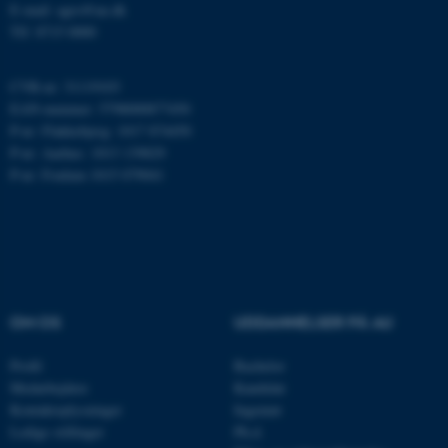
E-mail: agro@au.dk
Tlf: 8715 0000
Nødvendige cookies hjælper
CVR-nr: 31119103
med at gøre hjemmesiden
EAN-nummer: 5798000877450
brugbar ved at aktivere nogle
P-nr: Flakkebjerg: 1017 874450
grundlæggende funktioner
P-nr: Aarhus: 1013 139829
P-nr: Foulum 1015 079041
som navigation mm.
Hjemmesiden kan ikke
fungerer uden disse cookies.
Navn
Udbyder / Domæne
OM OS
UDDANNELSER PÅ AU
be_typo_user
TYPO3 Association
.au.dk
Profil
Bachelor
Medarbejdere
Kandidat
Kontaktoplysninger
Ingeniør
Ledige stillinger
Ph.d.
fe_typo_user
Typo3 Association