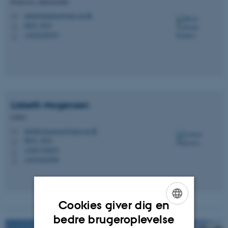
Professor, sektionsleder
mariet.knudsen@agro.au.dk
M
8822, 3033
H
+4522258387
P
Lisbeth
Mogensen
Lektor
lisbeth.mogensen@agro.au.dk
M
8822, 3034
H
+4587158025
P
+4523822998
P
Cookies giver dig en
ENGLISH
bedre brugeroplevelse