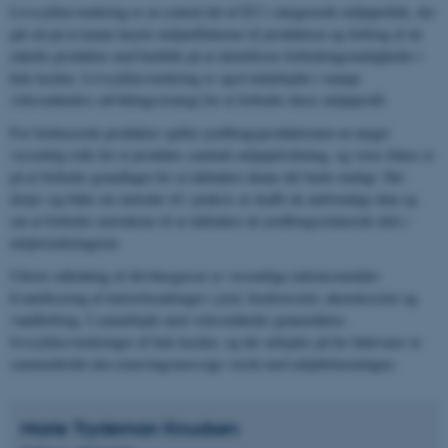
Livscyklusvurdering er en central del af EU’s integrerede miljøpolitik, der
går ud på at kunne knytte miljøeffekterne til produktion og forbrug af de
enkelte produkter med henblik på at identificere forbedringsmuligheder i
hele kæden. Livscyklusvurdering er også indarbejdet i mange
virksomheders udviklingsstrategi for at forbedre deres miljøprofil.
For biobaserede produkter spiller jordbrugsproduktionen en meget
væsentlig rolle for et produkts samlede miljøpåvirkning, og vores fokus er
på at forbedre grundlaget for at inkludere denne del bedst muligt. Det
drejer sig både om metoder til i praksis at skaffe de nødvendige data og
om at forbedre metoderne til at inkludere de jordbrugsrelaterede dele i
miljøvurderingerne.
Udover udledning af drivhusgasser er væsentlige indsatsområder
kvantificering af kulstofændringer i jord, biodiversitet, økotoksicitet og
vandforbrug. I samarbejde med virksomheder gennemføres
livscyklusvurderinger af hele kæden, og der arbejdes på for fødevarer at
sammenholde den ernæringsmæssige værdi med miljøbelastningen.
Marie Trydeman
Knudsen