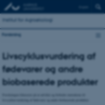
English
Institut for Agroøkologi
Forskning
Livscyklusvurdering af
fødevarer og andre
biobaserede produkter
Forskningen fokuserer på at udvikle og forbedre metoderne til
livscyklusvurdering af fødevarer og andre biobaserede produkter.