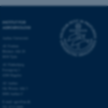
Nødvendige cookies hjælper
med at gøre hjemmesiden
INSTITUT FOR
brugbar ved at aktivere nogle
AGROØKOLOGI
grundlæggende funktioner
Aarhus Universitet
som navigation mm.
Hjemmesiden kan ikke
AU Foulum
fungerer uden disse cookies.
Blichers Allé 20
8830 Tjele
AU Flakkebjerg
Forsøgsvej 1
Navn
Udbyder / Domæne
4200 Slagelse
be_typo_user
TYPO3 Association
.au.dk
AU Aarhus
Ole Worms Allé 3
8000 Aarhus C
fe_typo_user
E-mail: agro@au.dk
Typo3 Association
.au.dk
Tlf: 8715 0000