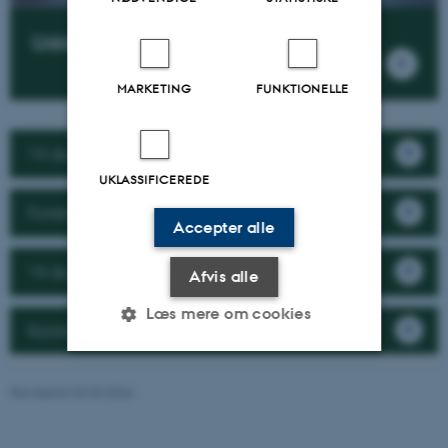
Uddannelse
MARKETING
FUNKTIONELLE
Vil du samarbejde med os?
UKLASSIFICEREDE
Forskning
Accepter alle
Vil du arbejde hos os?
Afvis alle
Læs mere om cookies
Kontakt instituttet
Nødvendige
Statistiske
Marketing
Revideret 02.03.2026
Funktionelle
Uklassificerede