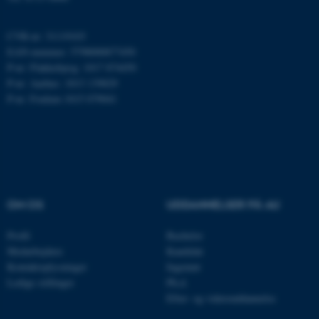
CVR-nr: 31119103
EAN-nummer: 5798000877450
P-nr: Flakkebjerg: 1017 874450
P-nr: Aarhus: 1013 139829
P-nr: Foulum 1015 079041
ASP.NET_SessionId
Microsoft Corporation
.au.dk
OM OS
UDDANNELSER PÅ AU
Profil
Bachelor
Medarbejdere
Kandidat
JSESSIONID
Oracle Corporation
Kontaktoplysninger
Ingeniør
.au.dk
Ledige stillinger
Ph.d.
Efter- og videreuddannelse