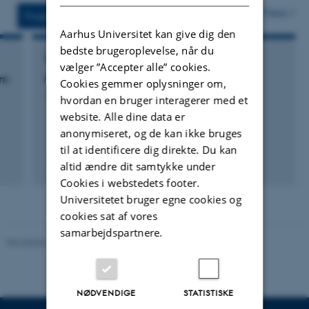
vedhæftet
Flere
Projekter
Aktiviteter
Aarhus Universitet kan give dig den
bedste brugeroplevelse, når du
RÅDGIVNINGSPROJEKT
vælger ”Accepter alle” cookies.
em
Environmental Governance at Local Level
Cookies gemmer oplysninger om,
1. august 2022
hvordan en bruger interagerer med et
website. Alle dine data er
anonymiseret, og de kan ikke bruges
til at identificere dig direkte. Du kan
altid ændre dit samtykke under
Cookies i webstedets footer.
Universitetet bruger egne cookies og
cookies sat af vores
samarbejdspartnere.
Revideret 02.03.2026
NØDVENDIGE
STATISTISKE