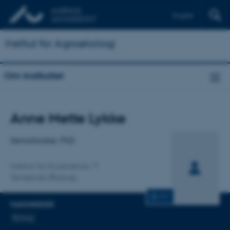
English
Institut for Agroøkologi
Om instituttet
Titel
Anne Mette Lykke
Primær tilknytning
Seniorforsker, PhD
Institut for Ecoscience
Terrestrisk Økologi
CV
FAGOMRÅDER
Biologi