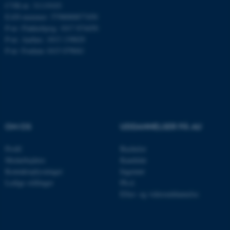
CVR-nr: 31119103
EAN-nummer: 5798000877450
Nødvendige cookies hjælper
P-nr: Flakkebjerg: 1017 874450
med at gøre hjemmesiden
P-nr: Aarhus: 1013 139829
brugbar ved at aktivere nogle
P-nr: Foulum 1015 079041
grundlæggende funktioner
som navigation mm.
Hjemmesiden kan ikke
fungerer uden disse cookies.
OM OS
UDDANNELSER PÅ AU
Navn
Udbyder / Domæne
Profil
Bachelor
be_typo_user
TYPO3 Association
Medarbejdere
Kandidat
.au.dk
Kontaktoplysninger
Ingeniør
Ledige stillinger
Ph.d.
Efter- og videreuddannelse
fe_typo_user
Typo3 Association
.au.dk