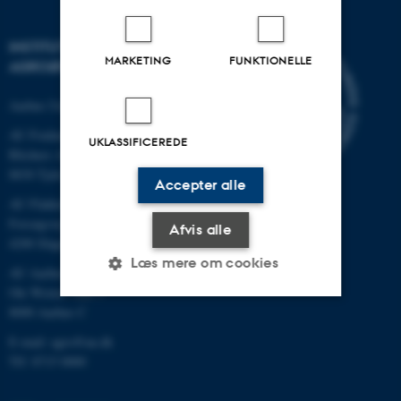
INSTITUT FOR
MARKETING
FUNKTIONELLE
AGROØKOLOGI
Aarhus Universitet
AU Foulum
UKLASSIFICEREDE
Blichers Allé 20
8830 Tjele
Accepter alle
AU Flakkebjerg
Forsøgsvej 1
Afvis alle
4200 Slagelse
Læs mere om cookies
AU Aarhus
Ole Worms Allé 3
8000 Aarhus C
Nødvendige
Statistiske
Marketing
E-mail: agro@au.dk
Tlf: 8715 0000
Funktionelle
Uklassificerede