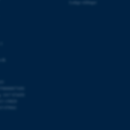
Ledige stillinger
Session
This cookie is set by w
Microsoft Corporation
Azure cloud platform. It 
.mitstudie.au.dk
to make sure the visitor
to the same server in an
Session
This cookie is used by Mi
Microsoft Corporation
your login information
.login.microsoftonline.com
4 uger 2
This cookie is used by Mi
Microsoft Corporation
 3
dage
your login information
login.microsoftonline.com
29
This cookie is used to d
Cloudflare Inc.
minutter
humans and bots. This is
.pure.au.dk
.dk
59
website, in order to mak
sekunder
of their website.
29
This cookie is used to d
Cloudflare Inc.
minutter
humans and bots. This is
.linkedin.com
59
website, in order to mak
03
sekunder
of their website.
798000877450
29
This cookie is used to d
Cloudflare Inc.
g: 1017 874450
minutter
humans and bots. This is
.twitter.com
013 139829
58
website, in order to mak
sekunder
of their website.
15 079041
Session
When using Microsoft Az
Microsoft Corporation
and enabling load balanc
.ofn.au.dk
that requests from one v
are always handled by t