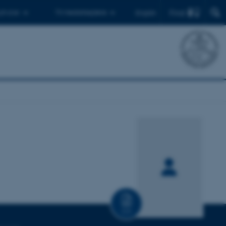
Find
 ph.d.er
Til medarbejdere
English
CV