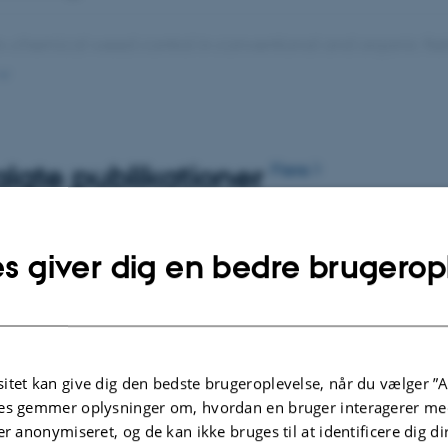
hemical weed control in conventional and organic fiel
ated weeding strategies combining physical, preventiv
trol tactics
lgte publikationer
Flere
problems in non-inversion tillage systems
problems on hard surfaces in amenity areas
TIDSSKRIFTARTIKEL
s giver dig en bedre brugerop
wth of
Informing the operation of intelligent
term
automated intra-row
any
weedingmachines in direct-sown
sugar beet (
Beta vulgaris
L.): Crop
 analyses
effects of hoeingand flaming across
itet kan give dig den bedste brugeroplevelse, når du vælger ”A
ms
early growth stages, tool working
es gemmer oplysninger om, hvordan en bruger interagerer med
distances,and intensities
ect management
er anonymiseret, og de kan ikke bruges til at identificere dig d