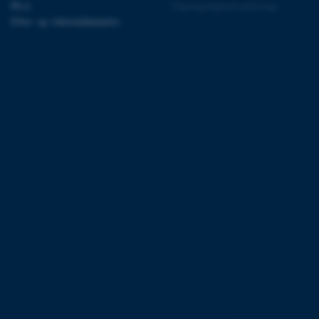
Ph.d.
Tilgængelighedserklæring
ebsites run on the Windows
Efter- og videreuddannelse
is used for load balancing
 page requests are routed
y browsing session.
crosoft to securely verify
crosoft to securely verify
istinguish between
 beneficial for the
e valid reports on the use
istinguish between
 beneficial for the
e valid reports on the use
istinguish between
 beneficial for the
e valid reports on the use
ure as a hosting platform
ing, this cookie ensures
isitor browsing session
he same server in the
162250 / i31