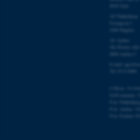
8830 Tjele
ARRAffinity
AU Flakkebjerg
Forsøgsvej 1
esctx
4200 Slagelse
AU Aarhus
fpc
Ole Worms Allé
8000 Aarhus C
__cf_bm
E-mail: agro@au
Tlf: 8715 0000
__cf_bm
CVR-nr: 311191
EAN-nummer: 5
__cf_bm
P-nr: Flakkebjer
P-nr: Aarhus: 1
P-nr: Foulum 10
ARRAffinitySameSite