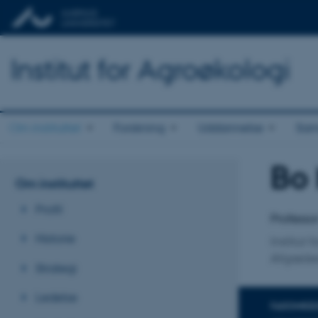
Institut for Agroøkologi
Om instituttet
Forskning
Uddannelse
Sam
Bo
Titel
Om instituttet
Primær 
Profil
Professo
Historie
Institut 
Afgrøde
Strategi
Ledelse
FAGOMRÅ