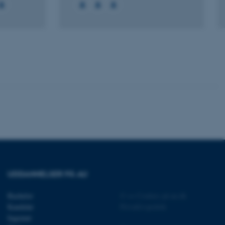
 vores CMS-udbyder,
identificere en backend-
bruger er logget ind i
rbundet med Typo3-
emet. Det bruges generelt
ntifikator for at gøre det
præferencer, men i mange
 ikke nødvendigt, da det
lt af platformen, skønt
webstedsadministratorer. I
dstillet til at blive
en browsersession. Det
entifikator i stedet for
ose platform session
UDDANNELSER PÅ AU
emmesider, som er skrevet
gi. Den bruges af serveren
onym brugersession.
Bachelor
©
—
Cookies på au.dk
Kandidat
Privatlivspolitik
session cookie, brugt af
Bruges normalt til at
Ingeniør
ugersession af serveren.