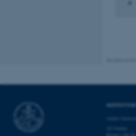
Navn
be_typo_user
fe_typo_user
Revideret 02.03
ASP.NET_SessionId
INSTITUT F
Aarhus Universit
JSESSIONID
AU Foulum
Blichers Allé 20