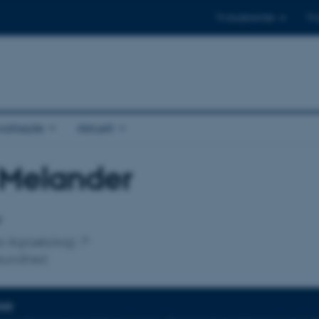
Til studerende
Til
arbejde
Aktuelt
 Melander
tilknytning
r
for Agroøkologi
sundhed
DER