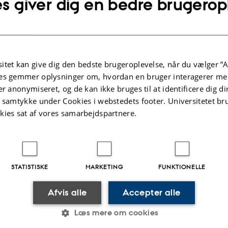
s giver dig en bedre brugerop
ællebedømt
Fagfællebedømt
Digital
Di
version
ve
vedhæftet
v
Flere
ter
Aktiviteter
itet kan give dig den bedste brugeroplevelse, når du vælger ”A
es gemmer oplysninger om, hvordan en bruger interagerer med
er anonymiseret, og de kan ikke bruges til at identificere dig d
NINGSPROJEKT
FORSKNINGSPROJEKT
t samtykke under Cookies i webstedets footer. Universitetet br
ÆN:
SUPREMETECH: Susta
kies sat af vores samarbejdspartnere.
ilterteknologier til
Phosphorus Remediat
meret
and Recycling Techno
ngsstofreduktion
in the Landscape
(SUPREME-TECH)
 2011
-
31. mar. 2016
STATISTISKE
MARKETING
FUNKTIONELLE
1. maj 2010
-
1. sep. 2015
Afvis alle
Accepter alle
Læs mere om cookies