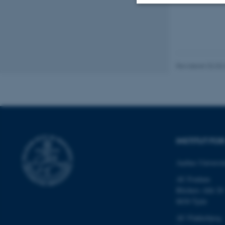
Nødvendige
Nødvendige cooki
Revideret 02.03
grundlæggende fu
cookies.
Navn
INSTITUT F
be_typo_user
Aarhus Universit
AU Foulum
fe_typo_user
Blichers Allé 20
8830 Tjele
AU Flakkebjerg