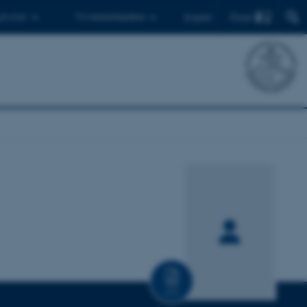
Find
 ph.d.er
Til medarbejdere
English
CV