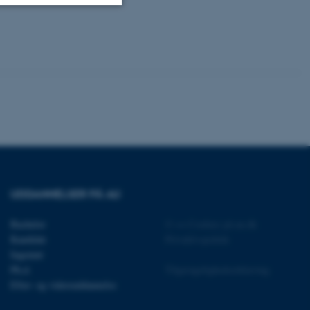
Uklassificerede
ere nogle
rer uden disse
UDDANNELSER PÅ AU
 vores CMS-udbyder,
identificere en backend-
bruger er logget ind i
Bachelor
©
—
Cookies på au.dk
Kandidat
Privatlivspolitik
rbundet med Typo3-
Ingeniør
emet. Det bruges generelt
Ph.d.
Tilgængelighedserklæring
ntifikator for at gøre det
præferencer, men i mange
Efter- og videreuddannelse
 ikke nødvendigt, da det
lt af platformen, skønt
webstedsadministratorer. I