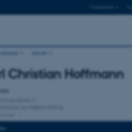
Til studerende
Til
arbejde
Aktuelt
l Christian Hoffmann
tilknytning
rsker
for Ecoscience
nalyse og miljøforvaltning
knytninger
NFO