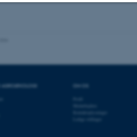
Statistiske
Marketing
Funktionelle
es hjælper med at gøre hjemmesiden brugbar ved at aktiv
.2026
nktioner som navigation mm. Hjemmesiden kan ikke funge
Udbyder / Domæne
Udløb
Beskrivelse
OR AGROØKOLOGI
OM OS
30
Denne cookie sættes af
TYPO3 Association
minutter
TYPO3, og bruges til at 
.au.dk
session, når en backend-
et
Profil
TYPO3 eller Frontend.
Medarbejdere
30
Dette cookienavn er fo
Typo3 Association
Kontaktoplysninger
minutter
webindholdsstyringssyst
.au.dk
Ledige stillinger
som en brugersessionside
muligt at gemme bruger
tilfælde er det muligvis
kan indstilles ved defau
dette kan forhindres af 