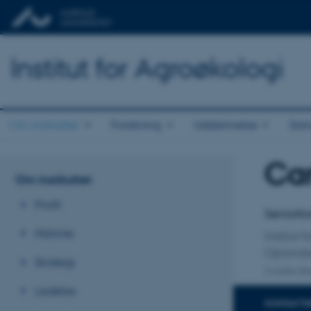
Institut for Agroøkologi
Om instituttet
Forskning
Uddannelse
Sam
Car
Titel
Om instituttet
Primær 
Profil
Seniorfo
Historie
Institut 
Oplandsa
Strategi
2 andre til
Ledelse
KONTAKTI