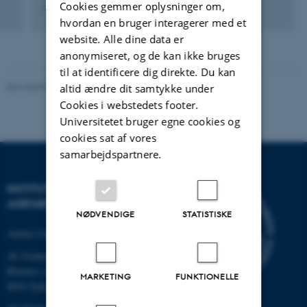
Cookies gemmer oplysninger om,
Ledende jordbrugstekniker
hvordan en bruger interagerer med et
website. Alle dine data er
anonymiseret, og de kan ikke bruges
til at identificere dig direkte. Du kan
Revideret 02.03.2026
altid ændre dit samtykke under
Cookies i webstedets footer.
Universitetet bruger egne cookies og
cookies sat af vores
samarbejdspartnere.
INSTITUT FOR
AGROØKOLOGI
NØDVENDIGE
STATISTISKE
Aarhus Universitet
AU Foulum
Blichers Allé 20
MARKETING
FUNKTIONELLE
8830 Tjele