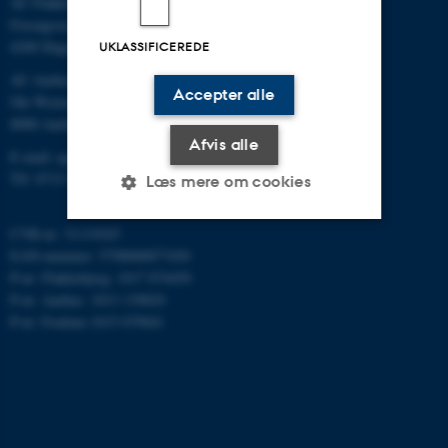
AU Flakkebjerg
Forsøgsvej 1
4200 Slagelse
UKLASSIFICEREDE
AU Aarhus
Accepter alle
Ole Worms Allé 3
8000 Aarhus C
Afvis alle
E-mail: agro@au.dk
Tlf: 8715 0000
Læs mere om cookies
CVR-nr: 31119103
EAN-nummer: 5798000877450
Nødvendige
Statistiske
Marketing
P-nr: Flakkebjerg: 1017 874450
Funktionelle
Uklassificerede
P-nr: Aarhus: 1013 139829
P-nr: Foulum 1015 079041
Nødvendige cookies hjælper
med at gøre hjemmesiden
brugbar ved at aktivere nogle