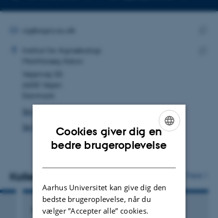
Kopier
Kopier
telefonnummer
mailadress
MAILADRESSE
cg@agro.au.dk
ADRESSE
Kopie
Christian Kjærsgaard Godtfredsen
Institut for Agroøkologi
maila
Markforsøg Askov
Kopie
Vejenvej 55
adres
6600 Vejen
Danmark
Se på kort
Se Pure-profil
Cookies giver dig en
ENGLISH
bedre brugeroplevelse
DANISH
Kollegaer
Flere
Aarhus Universitet kan give dig den
bedste brugeroplevelse, når du
Henning Carlo Thomsen
vælger ”Accepter alle” cookies.