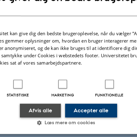
ællebedømt
Digital
Digital
version
version
vedhæftet
vedhæftet
itet kan give dig den bedste brugeroplevelse, når du vælger ”A
ter
Aktiviteter
es gemmer oplysninger om, hvordan en bruger interagerer med
er anonymiseret, og de kan ikke bruges til at identificere dig d
t samtykke under Cookies i webstedets footer. Universitetet br
KNINGSPROJEKT
F
kies sat af vores samarbejdspartnere.
rkmodel: Kvælstofudvaskning og
J
inger i jordens kulstofpulje på mark- og
1.
iftsniveau
 2023
-
31. dec. 2026
STATISTISKE
MARKETING
FUNKTIONELLE
+4
Afvis alle
Accepter alle
Læs mere om cookies