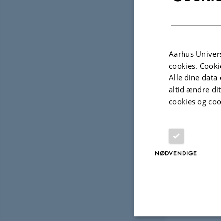
Fagf
Aarhus Univers
Projek
cookies. Cooki
Alle dine data 
altid ændre di
FORS
cookies og coo
NyMa
ændr
bedr
1. jan.
NØDVENDIGE