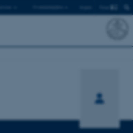
Find
 ph.d.er
Til medarbejdere
English