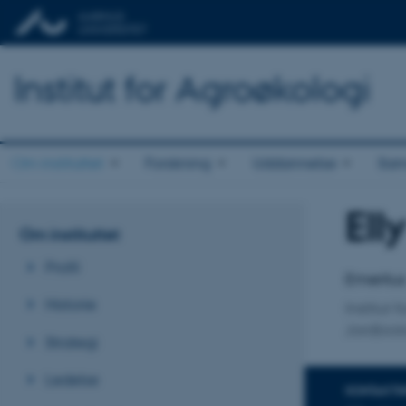
Institut for Agroøkologi
Om instituttet
Forskning
Uddannelse
Sam
Ell
Titel
Om instituttet
Primær 
Profil
Emeritu
Historie
Institut 
Jordbiol
Strategi
Ledelse
KONTAKTI