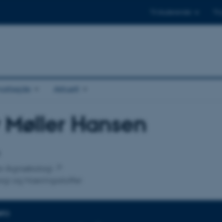
Til studerende
Til
arbejde
Aktuelt
y Møller Hansen
tilknytning
s
for Agroøkologi
ogi og Næringsstoffer
NFO