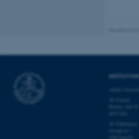
Nødvendige
Revideret 02.03
Nødvendige cooki
grundlæggende fu
cookies.
INSTITUT F
Navn
be_typo_user
Aarhus Universit
AU Foulum
Blichers Allé 20
fe_typo_user
8830 Tjele
AU Flakkebjerg
Forsøgsvej 1
4200 Slagelse