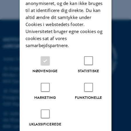
anonymiseret, og de kan ikke bruges
til at identificere dig direkte. Du kan
altid ændre dit samtykke under
Cookies i webstedets footer.
Universitetet bruger egne cookies og
cookies sat af vores
INSTITUT FOR
samarbejdspartnere.
AGROØKOLOGI
Aarhus Universitet
AU Foulum
NØDVENDIGE
STATISTISKE
Blichers Allé 20
8830 Tjele
AU Flakkebjerg
Forsøgsvej 1
MARKETING
FUNKTIONELLE
4200 Slagelse
AU Aarhus
Ole Worms Allé 3
UKLASSIFICEREDE
8000 Aarhus C