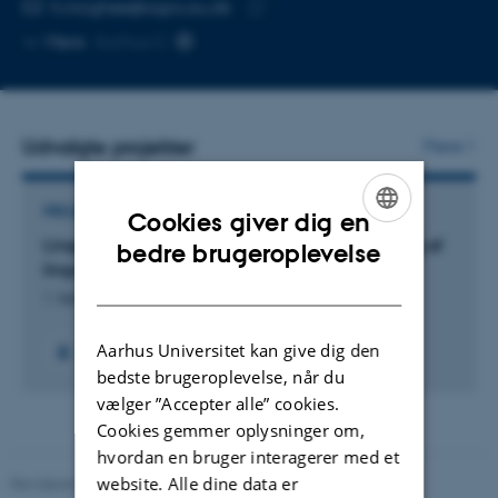
Kopier
h.mcghee@agro.au.dk
telefonnummer
Kopier
Mere
Aarhus C
mailadresse
Udvalgte projekter
Flere
PROJEKT
Cookies giver dig en
ENGLISH
Lingoblog.dk - populærvidenskabelig formidling af
bedre brugeroplevelse
lingvistisk forskning
DANISH
1. februar 2018
Aarhus Universitet kan give dig den
+7
bedste brugeroplevelse, når du
vælger ”Accepter alle” cookies.
Cookies gemmer oplysninger om,
hvordan en bruger interagerer med et
website. Alle dine data er
Revideret 02.03.2026