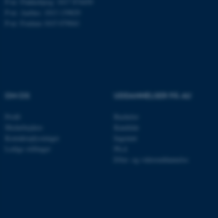
P-nr: Flakkebjerg: 1017 874450
Navn
Udbyder / Domæne
P-nr: Aarhus: 1013 139829
P-nr: Foulum 1015 079041
be_typo_user
TYPO3 Association
.au.dk
fe_typo_user
Typo3 Association
.au.dk
OM OS
UDDANNELSER PÅ AU
Profil
Bachelor
Medarbejdere
Kandidat
Kontaktoplysninger
Ingeniør
Ledige stillinger
Ph.d.
Efter- og videreuddannelse
ASP.NET_SessionId
Microsoft Corporation
.au.dk