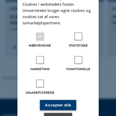
Cookies i webstedets footer.
FORSKNINGSPROJEKT
F
Universitetet bruger egne cookies og
cookies sat af vores
AI-SporeCast: Using AI and DNA methods to
N
explore airborne plant pathogens
l
samarbejdspartnere.
1. okt. 2025
-
31. dec. 2026
1.
NØDVENDIGE
STATISTISKE
MARKETING
FUNKTIONELLE
Revideret 02.03.2026
UKLASSIFICEREDE
Accepter alle