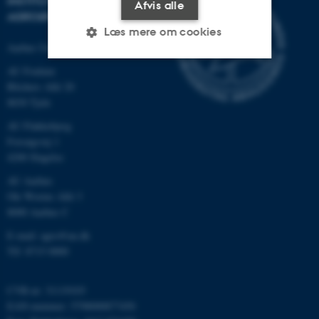
INSTITUT FOR
Afvis alle
AGROØKOLOGI
Læs mere om cookies
Aarhus Universitet
AU Foulum
Nødvendige
Statistiske
Marketing
Blichers Allé 20
8830 Tjele
Funktionelle
Uklassificerede
AU Flakkebjerg
Forsøgsvej 1
4200 Slagelse
Nødvendige cookies hjælper
AU Aarhus
med at gøre hjemmesiden
Ole Worms Allé 3
brugbar ved at aktivere nogle
8000 Aarhus C
grundlæggende funktioner
E-mail: agro@au.dk
som navigation mm.
Tlf: 8715 0000
Hjemmesiden kan ikke
fungerer uden disse cookies.
CVR-nr: 31119103
EAN-nummer: 5798000877450