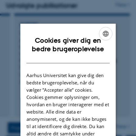
Integrated Information resources, APIs and
Udvalgte publikationer
Flere
Interoperability
RAPPORT
Vurdering af alternativer til at belyse de
Cookies giver dig en
erhvervsmæssige konsekvenser ved en
ENGLISH
tilbagekaldelse af pesticider indeholdende
bedre brugeroplevelse
aktivstofferne diflufenican, flonicamid,
DANISH
fluopyram, fluazinam, mefentrifluconazol og
tau-fluvalinat.
Kudsk, P. +5.
Aarhus Universitet kan give dig den
bedste brugeroplevelse, når du
DCA - Nationalt Center for Fødevarer og Jordbrug
vælger ”Accepter alle” cookies.
Cookies gemmer oplysninger om,
hvordan en bruger interagerer med et
website. Alle dine data er
Digital
anonymiseret, og de kan ikke bruges
version
vedhæftet
til at identificere dig direkte. Du kan
Flere
Projekter
Aktiviteter
altid ændre dit samtykke under