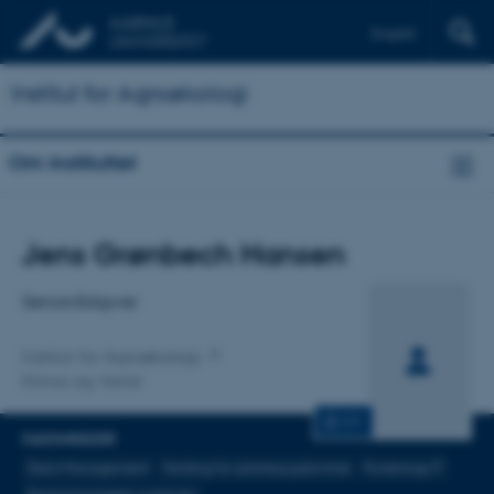
English
Institut for Agroøkologi
Om instituttet
Titel
Jens Grønbech Hansen
Primær tilknytning
Seniorrådgiver
Institut for Agroøkologi
Klima og Vand
CV
FAGOMRÅDER
Data Management
Varsling for plantesygdomme
Forsknings IT