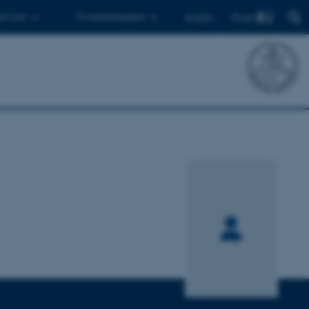
Find
 ph.d.er
Til medarbejdere
English