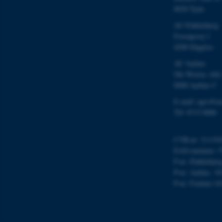
8830 Tjele
AU Flakkebjerg
Forsøgsvej 1
4200 Slagelse
ASP.NET_SessionId
AU Aarhus
Ole Worms Allé
8000 Aarhus C
JSESSIONID
E-mail: agro@au
Tlf: 8715 0000
ARRAffinity
CVR-nr: 311191
EAN-nummer: 5
esctx
P-nr: Flakkebjer
P-nr: Aarhus: 1
fpc
P-nr: Foulum 10
__cf_bm