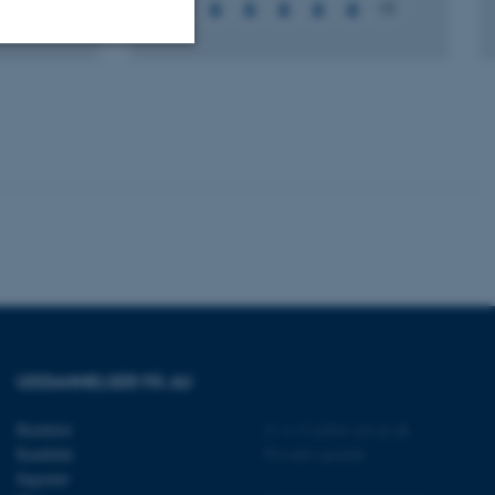
+7
+5
Uklassificerede
ere nogle
rer uden disse
 vores CMS-udbyder,
identificere en backend-
UDDANNELSER PÅ AU
bruger er logget ind i
Bachelor
©
—
Cookies på au.dk
rbundet med Typo3-
Kandidat
Privatlivspolitik
emet. Det bruges generelt
ntifikator for at gøre det
Ingeniør
præferencer, men i mange