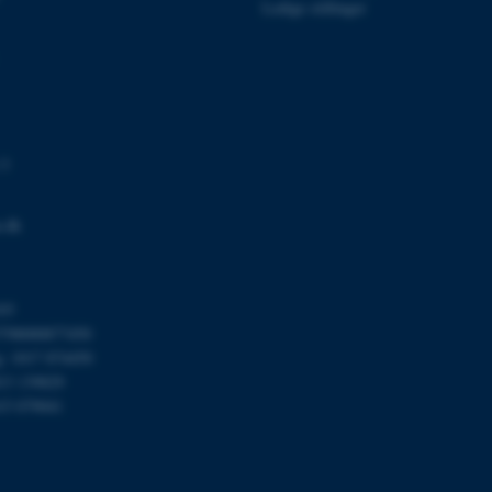
tilfælde er det muligvis
Ledige stillinger
kan indstilles ved defau
dette kan forhindres af 
de fleste tilfælde er det in
ødelagt i slutningen af 
indeholder en tilfældig id
specifikke brugerdata.
Session
Denne cookie er en purp
Microsoft Corporation
cookie, der bruges af hj
.au.dk
i Microsoft .net- teknolo
 3
til at opretholde en an
Session
Generel formål platform 
Oracle Corporation
websteder skrevet i JSP. 
.dk
.au.dk
opretholde en anonym br
Session
This cookie is set by w
Microsoft Corporation
Azure cloud platform. It 
.mitstudie.au.dk
to make sure the visitor
03
to the same server in an
798000877450
Session
This cookie is used by Mi
Microsoft Corporation
g: 1017 874450
your login information
.login.microsoftonline.com
013 139829
4 uger 2
This cookie is used by Mi
Microsoft Corporation
15 079041
dage
your login information
login.microsoftonline.com
29
This cookie is used to d
Cloudflare Inc.
minutter
humans and bots. This is
.pure.au.dk
59
website, in order to mak
sekunder
of their website.