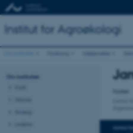
Institut for Agroøkologi
Om instituttet
Forskning
Uddannelse
Sam
Jam
Titel
Om instituttet
Primær 
Profil
Forsker
Historie
Institut 
Agerland
Strategi
Ledelse
KONTAKTI