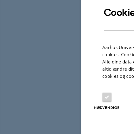
Cookie
Digital
version
vedhæftet
Projek
Aarhus Univers
cookies. Cooki
Alle dine data 
FORS
altid ændre di
PERA
cookies og coo
PPPs
base
15. ma
NØDVENDIGE