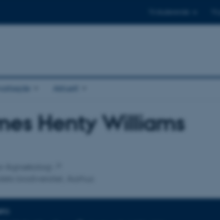
Til studerende
Til
arbejde
Aktuelt
es Henty Williams
tilknytning
for Agroøkologi
ets biodiversitet, Aarhus
NFO