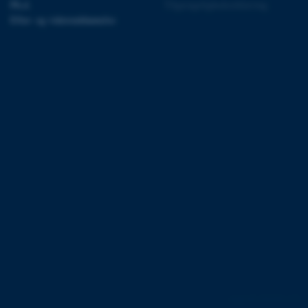
 ikke nødvendigt, da det
Ph.d.
Tilgængelighedserklæring
lt af platformen, skønt
Efter- og videreuddannelse
webstedsadministratorer. I
dstillet til at blive
en browsersession. Det
entifikator i stedet for
ose platform session
emmesider, som er skrevet
gi. Den bruges af serveren
onym brugersession.
session cookie, brugt af
Bruges normalt til at
ugersession af serveren.
ebsites run on the Windows
is used for load balancing
 page requests are routed
y browsing session.
crosoft to securely verify
crosoft to securely verify
istinguish between
 beneficial for the
e valid reports on the use
162250 / i31