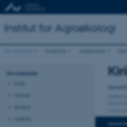
Institut for Agroøkologi
Om instituttet
Forskning
Uddannelse
Sam
Kir
Titel
Om instituttet
Primær 
Profil
Seniorrå
Historie
Institut 
Klima o
Strategi
2 andre til
Ledelse
KONTAKTI