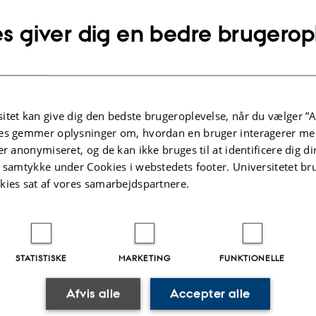
Wang, N. +8.
s giver dig en bedre brugerop
Agricultural Water Management
Fagfællebedømt
Digital
version
vedhæftet
itet kan give dig den bedste brugeroplevelse, når du vælger ”A
Flere
ter
Aktiviteter
es gemmer oplysninger om, hvordan en bruger interagerer med
er anonymiseret, og de kan ikke bruges til at identificere dig d
t samtykke under Cookies i webstedets footer. Universitetet br
PROJEKT
kies sat af vores samarbejdspartnere.
influence of acid-
C-FARMING: Carbon
fied straw biochar on
Farming Alliance
-plant systems with
al and perennial crops
1. feb. 2025
-
31. jan. 2028
 physiological and
STATISTISKE
MARKETING
FUNKTIONELLE
ical perspective
ust 2026
Afvis alle
Accepter alle