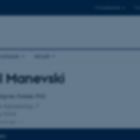
Til studerende
Til
arbejde
Aktuelt
il Manevski
tilknytning
dgiver, Forsker, PhD
for Agroøkologi
g Vand
knytninger
NFO