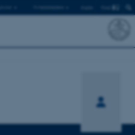
Find
 ph.d.er
Til medarbejdere
English