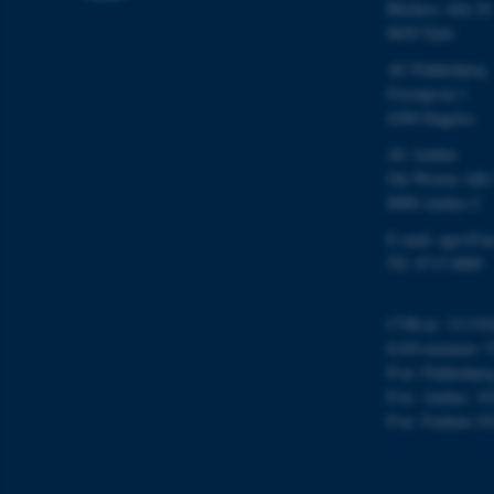
Blichers Allé 20
8830 Tjele
AU Flakkebjerg
Forsøgsvej 1
4200 Slagelse
ASP.NET_SessionId
AU Aarhus
Ole Worms Allé
8000 Aarhus C
JSESSIONID
E-mail: agro@au
Tlf: 8715 0000
ARRAffinity
CVR-nr: 311191
EAN-nummer: 5
esctx
P-nr: Flakkebjer
P-nr: Aarhus: 1
fpc
P-nr: Foulum 10
__cf_bm