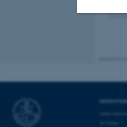
Nødvendige
Nødvendige cooki
grundlæggende fu
Revideret 02.03
cookies.
Navn
be_typo_user
INSTITUT F
Aarhus Universit
fe_typo_user
AU Foulum