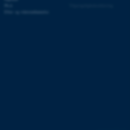
 ikke nødvendigt, da det
Ph.d.
Tilgængelighedserklæring
lt af platformen, skønt
webstedsadministratorer. I
Efter- og videreuddannelse
dstillet til at blive
en browsersession. Det
entifikator i stedet for
ose platform session
emmesider, som er skrevet
gi. Den bruges af serveren
onym brugersession.
session cookie, brugt af
Bruges normalt til at
ugersession af serveren.
ebsites run on the Windows
is used for load balancing
 page requests are routed
y browsing session.
crosoft to securely verify
crosoft to securely verify
istinguish between
 beneficial for the
e valid reports on the use
162250 / i31