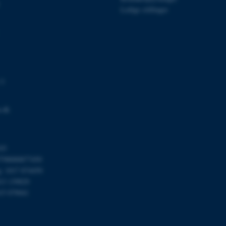
tilfælde er det muligvis
Ledige stillinger
kan indstilles ved defau
dette kan forhindres af 
de fleste tilfælde er det in
ødelagt i slutningen af 
indeholder en tilfældig id
specifikke brugerdata.
Session
Denne cookie er en purp
Microsoft Corporation
cookie, der bruges af hj
.au.dk
i Microsoft .net- teknolo
 3
til at opretholde en an
Session
Generel formål platform 
Oracle Corporation
websteder skrevet i JSP. 
.au.dk
.dk
opretholde en anonym br
Session
This cookie is set by w
Microsoft Corporation
Azure cloud platform. It 
.mitstudie.au.dk
to make sure the visitor
03
to the same server in an
798000877450
Session
This cookie is used by Mi
Microsoft Corporation
g: 1017 874450
your login information
.login.microsoftonline.com
013 139829
4 uger 2
This cookie is used by Mi
Microsoft Corporation
15 079041
dage
your login information
login.microsoftonline.com
29
This cookie is used to d
Cloudflare Inc.
minutter
humans and bots. This is
.pure.au.dk
59
website, in order to mak