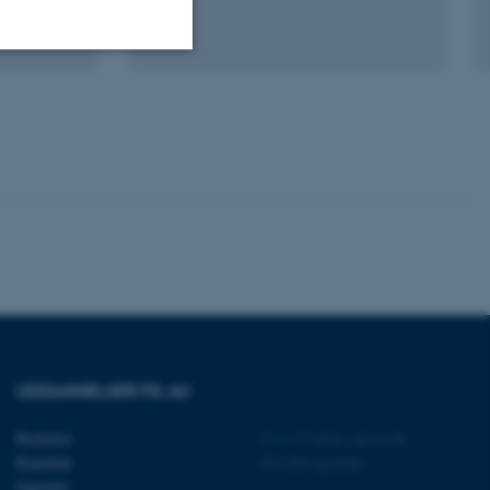
Uklassificerede
ere nogle
rer uden disse
 vores CMS-udbyder,
identificere en backend-
UDDANNELSER PÅ AU
bruger er logget ind i
Bachelor
©
—
Cookies på au.dk
rbundet med Typo3-
emet. Det bruges generelt
Kandidat
Privatlivspolitik
ntifikator for at gøre det
Ingeniør
præferencer, men i mange