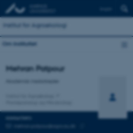
English
Institut for Agroøkologi
Om instituttet
Titel
Mehran Patpour
Primær tilknytning
Akademisk medarbejder
Institut for Agroøkologi
Plantepatologi og Mikrobiologi
KONTAKTINFO
MAILADRESSE
mehran.patpour@agro.au.dk