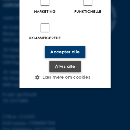
AGROØKOLOGI
MARKETING
FUNKTIONELLE
Aarhus Universitet
AU Foulum
Blichers Allé 20
UKLASSIFICEREDE
8830 Tjele
AU Flakkebjerg
Accepter alle
Forsøgsvej 1
4200 Slagelse
Afvis alle
AU Aarhus
Læs mere om cookies
Ole Worms Allé 3
8000 Aarhus C
E-mail: agro@au.dk
Nødvendige
Statistiske
Marketing
Tlf: 8715 0000
Funktionelle
Uklassificerede
CVR-nr: 31119103
EAN-nummer: 5798000877450
P-nr: Flakkebjerg: 1017 874450