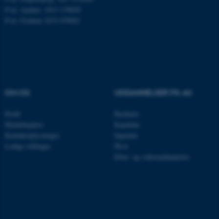
Nødvendige cookies hjælper
P-nr: Aarhus: 1013 139829
med at gøre hjemmesiden
P-nr: Foulum 1015 079041
brugbar ved at aktivere nogle
grundlæggende funktioner
som navigation mm.
Hjemmesiden kan ikke
fungerer uden disse cookies.
OM OS
UDDANNELSER PÅ AU
Profil
Bachelor
Navn
Udbyder / Domæne
Medarbejdere
Kandidat
be_typo_user
TYPO3 Association
Kontaktoplysninger
Ingeniør
.au.dk
Ledige stillinger
Ph.d.
Efter- og videreuddannelse
fe_typo_user
Typo3 Association
.au.dk