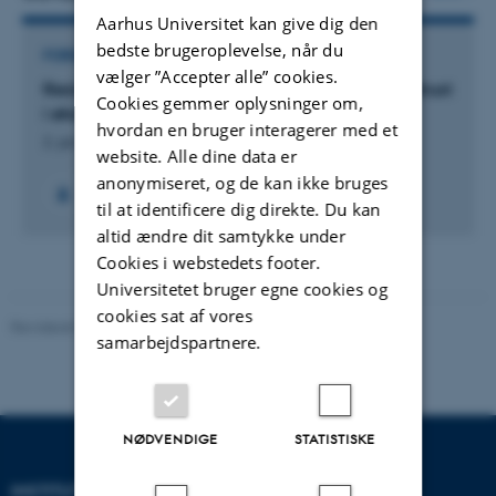
Aarhus Universitet kan give dig den
bedste brugeroplevelse, når du
FORSKNINGSPROJEKT
vælger ”Accepter alle” cookies.
Resistens mod den alvorlige svampesygdom sortrust
Cookies gemmer oplysninger om,
i økologisk dansk hvede
hvordan en bruger interagerer med et
2. jan. 2023
-
31. dec. 2024
website. Alle dine data er
anonymiseret, og de kan ikke bruges
til at identificere dig direkte. Du kan
altid ændre dit samtykke under
Cookies i webstedets footer.
Universitetet bruger egne cookies og
cookies sat af vores
Revideret 02.03.2026
samarbejdspartnere.
NØDVENDIGE
STATISTISKE
INSTITUT FOR