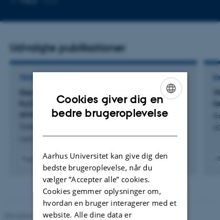
Mere
Tjele
mailadresse
Udvalgte publikationer
TIDSSKRIFTARTIKEL
R
Site-specific effects of nitrification inhibitors on
Vi
Cookies giver dig en
N
O emissions from manure and urea
l
2
ENGLISH
bedre brugeroplevelse
ammonium nitrate
A
DANISH
Toda, M. +12.
DC
Agriculture, Ecosystems and Environment
Aarhus Universitet kan give dig den
Fagfællebedømt
bedste brugeroplevelse, når du
Digital
Digita
version
versi
vælger ”Accepter alle” cookies.
vedhæftet
vedh
Cookies gemmer oplysninger om,
hvordan en bruger interagerer med et
website. Alle dine data er
Revideret 02.03.2026