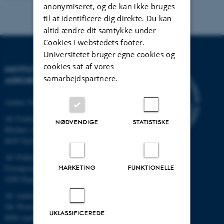
anonymiseret, og de kan ikke bruges
til at identificere dig direkte. Du kan
altid ændre dit samtykke under
Cookies i webstedets footer.
Universitetet bruger egne cookies og
cookies sat af vores
INSTITUT FOR
samarbejdspartnere.
AGROØKOLOGI
Aarhus Universitet
AU Foulum
NØDVENDIGE
STATISTISKE
Blichers Allé 20
8830 Tjele
AU Flakkebjerg
Forsøgsvej 1
MARKETING
FUNKTIONELLE
4200 Slagelse
AU Aarhus
Ole Worms Allé 3
UKLASSIFICEREDE
8000 Aarhus C