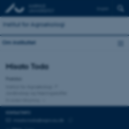
English
Institut for Agroøkologi
Om instituttet
Titel
Misato Toda
Primær tilknytning
Postdoc
Institut for Agroøkologi
Jordbiologi og Næringsstoffer
En anden tilknytning
KONTAKTINFO
MAILADRESSE
misato.toda@agro.au.dk
Kopier