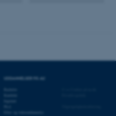
 vores CMS-udbyder,
identificere en backend-
bruger er logget ind i
rbundet med Typo3-
emet. Det bruges generelt
ntifikator for at gøre det
præferencer, men i mange
 ikke nødvendigt, da det
lt af platformen, skønt
webstedsadministratorer. I
dstillet til at blive
en browsersession. Det
entifikator i stedet for
UDDANNELSER PÅ AU
ose platform session
emmesider, som er skrevet
Bachelor
©
—
Cookies på au.dk
gi. Den bruges af serveren
onym brugersession.
Kandidat
Privatlivspolitik
Ingeniør
session cookie, brugt af
Bruges normalt til at
Ph.d.
Tilgængelighedserklæring
ugersession af serveren.
Efter- og videreuddannelse