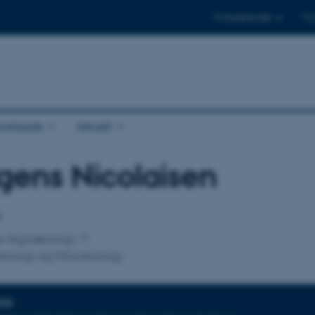
Til studerende
Til
arbejde
Aktuelt
ens Nicolaisen
tilknytning
r
for Agroøkologi
tologi og Mikrobiologi
DER