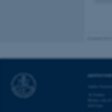
Navn
be_typo_user
fe_typo_user
Revideret 02.03
INSTITUT F
ASP.NET_SessionId
Aarhus Universit
AU Foulum
JSESSIONID
Blichers Allé 20
8830 Tjele