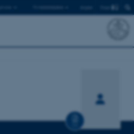
Find
 ph.d.er
Til medarbejdere
English
CV