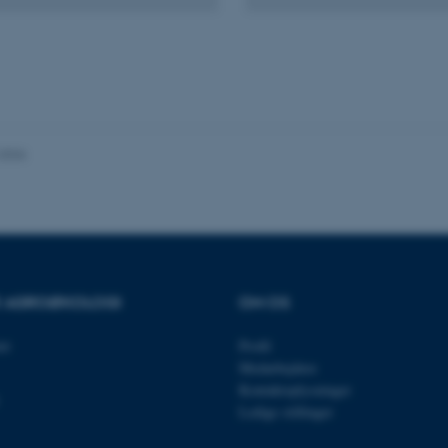
Udbyder / Domæne
Udløb
Beskrivelse
30
Denne cookie sættes af
TYPO3 Association
minutter
TYPO3, og bruges til at 
.au.dk
session, når en backend-
TYPO3 eller Frontend.
30
Dette cookienavn er fo
Typo3 Association
.2026
minutter
webindholdsstyringssyst
.au.dk
som en brugersessionside
muligt at gemme bruger
tilfælde er det muligvis
kan indstilles ved defau
dette kan forhindres af 
de fleste tilfælde er det in
ødelagt i slutningen af 
indeholder en tilfældig id
specifikke brugerdata.
OR AGROØKOLOGI
OM OS
Session
Denne cookie er en purp
Microsoft Corporation
cookie, der bruges af hj
.au.dk
et
Profil
i Microsoft .net- teknolo
til at opretholde en an
Medarbejdere
Kontaktoplysninger
Session
Generel formål platform 
Oracle Corporation
websteder skrevet i JSP. 
.au.dk
Ledige stillinger
opretholde en anonym br