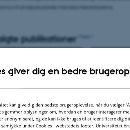
mics til at belyse plante-mikrobe interaktionerne
lgte publikationer
Flere
W
TIDSSKRIFTARTIK
s giver dig en bedre brugerop
rkingdom signaling dynamics in
Novel CRISP
cereal holobiont: microbiome-
Alleles in Bar
ated pathways to drought
Powdery Mil
ience
Implications
izadeh, S. +7.
Eskildsen, J. +
itet kan give dig den bedste brugeroplevelse, når du vælger ”A
Physiology and Biochemistry
International Jour
es gemmer oplysninger om, hvordan en bruger interagerer med
er anonymiseret, og de kan ikke bruges til at identificere dig d
t samtykke under Cookies i webstedets footer. Universitetet br