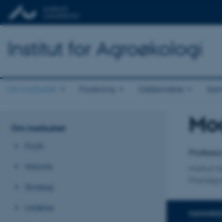
Institut for Agroøkologi
Om instituttet
Forskning
Uddannelse
Sam
Mog
Titel
Om instituttet
Primær 
Profil
Professo
Historie
Institut 
Plantepa
Strategi
Ledelse
FAGOMRÅ