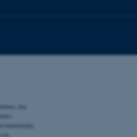
stress. Jeg
ress i
ere bæredygtig
s og