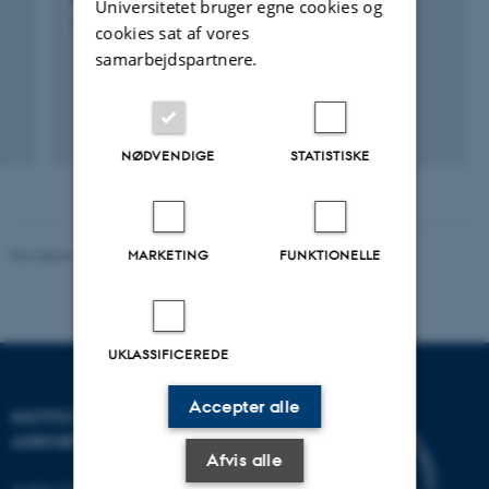
Universitetet bruger egne cookies og
1. okt. 2019
-
30. sep. 2022
cookies sat af vores
samarbejdspartnere.
NØDVENDIGE
STATISTISKE
Revideret 02.03.2026
MARKETING
FUNKTIONELLE
UKLASSIFICEREDE
Accepter alle
INSTITUT FOR
AGROØKOLOGI
Afvis alle
Aarhus Universitet