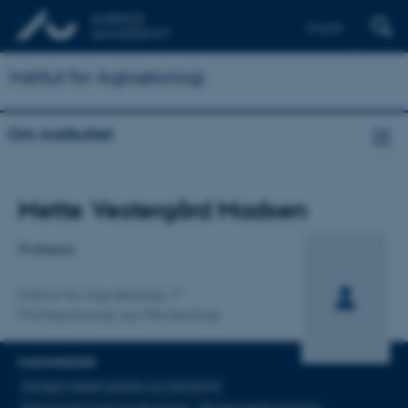
English
Institut for Agroøkologi
Om instituttet
Titel
Mette Vestergård Madsen
Primær tilknytning
Professor
Institut for Agroøkologi
Plantepatologi og Mikrobiologi
FAGOMRÅDER
Samspil mellem plante og mikrobiom