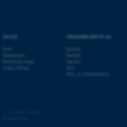
be_typo_user
TYPO3 Association
.au.dk
fe_typo_user
Typo3 Association
OM OS
UDDANNELSER PÅ AU
.au.dk
Profil
Bachelor
Medarbejdere
Kandidat
Kontaktoplysninger
Ingeniør
Ledige stillinger
Ph.d.
Efter- og videreuddannelse
©
—
Cookies på au.dk
ASP.NET_SessionId
Microsoft Corporation
.au.dk
Privatlivspolitik