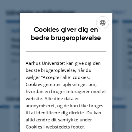
parasitiske nematoder.
Udvalgte publikationer
Flere
Vi undersøger primært, hvordan plantens genetik og
produktion af bioaktive stoffer regulerer
Cookies giver dig en
RAPPORT
R
rodmikrobiomets evne til at beskytte planten mod
ENGLISH
bedre brugeroplevelse
Foranstaltninger for at forhindre forekomst af
I
skadegørere og tørkestress.
DANISH
Ditylenchus dipsaci på lucernefrø
h
d
Madsen, M. & Boelt, B.
G
DCA - Nationalt Center for Fødevarer og Jordbrug
Aarhus Universitet kan give dig den
Pl
bedste brugeroplevelse, når du
vælger ”Accepter alle” cookies.
F
Cookies gemmer oplysninger om,
Digital
hvordan en bruger interagerer med et
version
vedhæftet
Udvalgte projekter
website. Alle dine data er
Flere
anonymiseret, og de kan ikke bruges
til at identificere dig direkte. Du kan
FORSKNINGSPROJEKT
altid ændre dit samtykke under
Protective Microbiomes on Plant Pathogenic
Cookies i webstedets footer.
Nematodes