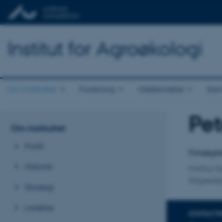
Institut for Agroøkologi
Om instituttet
Forskning
Uddannelse
Sam
Pet
Titel
Om instituttet
Primær 
Profil
Forsøgsl
Historie
Institut 
Afgrøde
Strategi
Ledelse
KONTAKTI