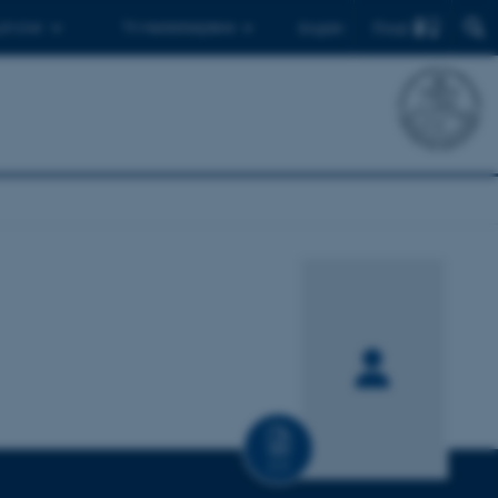
Find
 ph.d.er
Til medarbejdere
English
CV