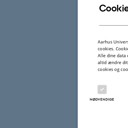
Cookie
Aarhus Univers
cookies. Cooki
Projek
Alle dine data 
altid ændre di
cookies og coo
FORSK
Innov
stra
af s
NØDVENDIGE
1. jul. 