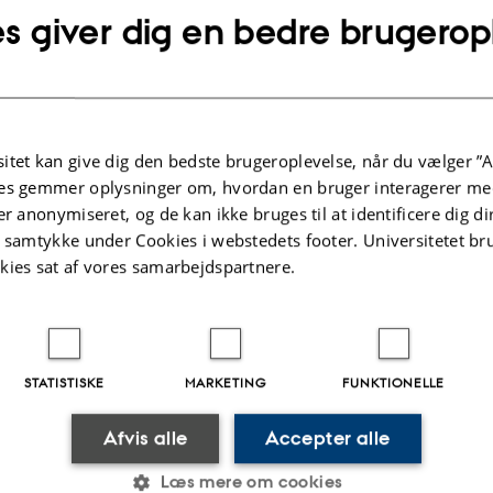
s giver dig en bedre brugerop
Digital
version
itet kan give dig den bedste brugeroplevelse, når du vælger ”A
vedhæftet
es gemmer oplysninger om, hvordan en bruger interagerer med
ter
Aktiviteter
er anonymiseret, og de kan ikke bruges til at identificere dig d
t samtykke under Cookies i webstedets footer. Universitetet br
kies sat af vores samarbejdspartnere.
NINGSPROJEKT
FORSKNINGSPROJEKT
ate-IPM:Innovative IPM
Glyphosat produkter t
tegier for bekæmpelse
nordmannsgran julet
ygdomme i hvede og løg
STATISTISKE
MARKETING
FUNKTIONELLE
1. apr. 2007
-
31. dec. 9999
2022
-
30. jun. 2025
Afvis alle
Accepter alle
Læs mere om cookies