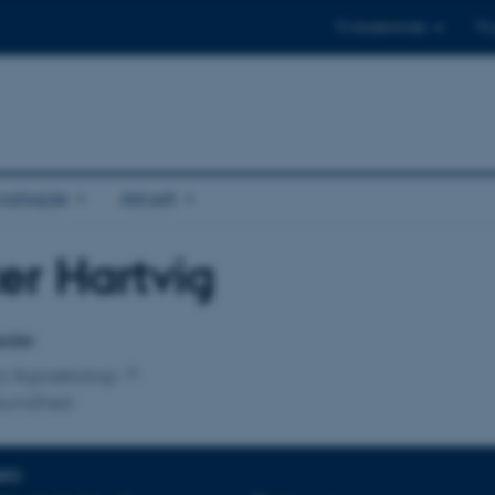
Til studerende
Til
arbejde
Aktuelt
er Hartvig
tilknytning
eder
for Agroøkologi
sundhed
NFO