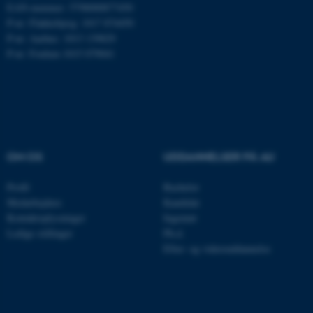
EAN-nummer: 5798000877450
Nødvendige cookies hjælper
P-nr: Flakkebjerg: 1017 874450
P-nr: Aarhus: 1013 139829
med at gøre hjemmesiden
P-nr: Foulum 1015 079041
brugbar ved at aktivere nogle
grundlæggende funktioner
som navigation mm.
Hjemmesiden kan ikke
fungerer uden disse cookies.
OM OS
UDDANNELSER PÅ AU
Navn
Udbyder / Domæne
Profil
Bachelor
Medarbejdere
Kandidat
be_typo_user
TYPO3 Association
.au.dk
Kontaktoplysninger
Ingeniør
Ledige stillinger
Ph.d.
Efter- og videreuddannelse
fe_typo_user
Typo3 Association
.au.dk