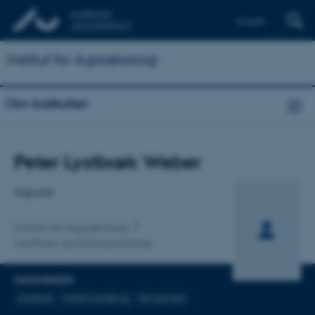
English
Institut for Agroøkologi
Om instituttet
Titel
Peter Lystbæk Weber
Primær tilknytning
Adjunkt
Institut for Agroøkologi
Jordfysik og Hydropedologi
FAGOMRÅDER
Jordfysik
Arktisk Landbrug
Tørvejorder