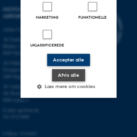
INSTITUT FOR
AGROØKOLOGI
MARKETING
FUNKTIONELLE
Aarhus Universitet
AU Foulum
UKLASSIFICEREDE
Blichers Allé 20
8830 Tjele
Accepter alle
AU Flakkebjerg
Forsøgsvej 1
Afvis alle
4200 Slagelse
Læs mere om cookies
AU Aarhus
Ole Worms Allé 3
8000 Aarhus C
Nødvendige
Statistiske
Marketing
E-mail: agro@au.dk
Tlf: 8715 0000
Funktionelle
Uklassificerede
CVR-nr: 31119103