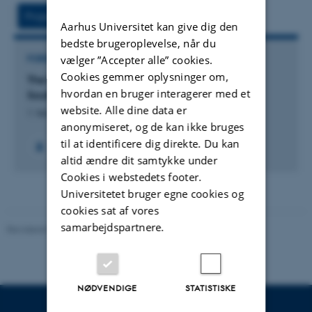
vedhæftet
Projekt
Aktiviteter
Aarhus Universitet kan give dig den
bedste brugeroplevelse, når du
vælger ”Accepter alle” cookies.
FORSKNINGSPROJEKT
Cookies gemmer oplysninger om,
The Effects of Aeolian Dust on Soil Functions in
hvordan en bruger interagerer med et
South Greenland
website. Alle dine data er
1. feb. 2023
-
15. jan. 2026
anonymiseret, og de kan ikke bruges
til at identificere dig direkte. Du kan
altid ændre dit samtykke under
Cookies i webstedets footer.
Universitetet bruger egne cookies og
cookies sat af vores
samarbejdspartnere.
Revideret 02.03.2026
NØDVENDIGE
STATISTISKE