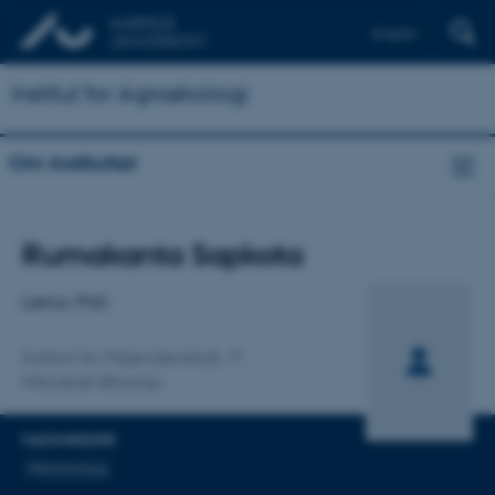
English
Institut for Agroøkologi
Om instituttet
Titel
Rumakanta Sapkota
Primær tilknytning
Lektor, PhD
Institut for Miljøvidenskab
Mikrobiel Økologi
FAGOMRÅDER
Mikrobiologi