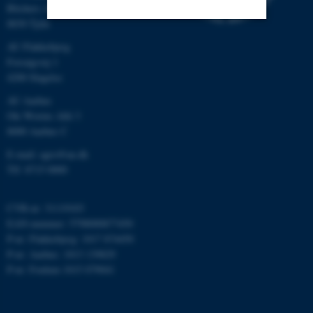
Blichers Allé 20
8830 Tjele
Nødvendige
Statistiske
Marketing
AU Flakkebjerg
Forsøgsvej 1
Funktionelle
Uklassificerede
4200 Slagelse
AU Aarhus
Ole Worms Allé 3
Nødvendige cookies hjælper
8000 Aarhus C
med at gøre hjemmesiden
E-mail: agro@au.dk
brugbar ved at aktivere nogle
Tlf: 8715 0000
grundlæggende funktioner
som navigation mm.
CVR-nr: 31119103
Hjemmesiden kan ikke
EAN-nummer: 5798000877450
fungerer uden disse cookies.
P-nr: Flakkebjerg: 1017 874450
P-nr: Aarhus: 1013 139829
P-nr: Foulum 1015 079041
Navn
Udbyder / Domæne
be_typo_user
TYPO3 Association