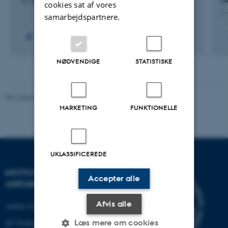
19. dec. 2022
-
31. okt. 2024
cookies sat af vores
1.
samarbejdspartnere.
+4
NØDVENDIGE
STATISTISKE
Revideret 02.03.2026
MARKETING
FUNKTIONELLE
UKLASSIFICEREDE
INSTITUT FOR
Accepter alle
AGROØKOLOGI
Afvis alle
Aarhus Universitet
Læs mere om cookies
AU Foulum