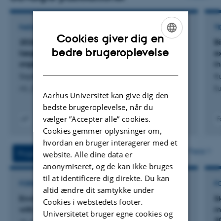
forståelse af mikrobiel økologi og mikrobesamfund i jord.
FAGLIG REDEGØRELSE
TI
Cookies giver dig en
2026 EMA2 Miljømæssig Vurdering af
B
ENGLISH
bedre brugeroplevelse
lægemiddel indeholdende genmodificerede
e
organismer (GMO)
i
DANISH
Sapkota, R.
It
AU_2026-03-11 EMA2 2026_data sheet
Eu
Aarhus Universitet kan give dig den
bedste brugeroplevelse, når du
vælger ”Accepter alle” cookies.
F
Digital
Cookies gemmer oplysninger om,
version
hvordan en bruger interagerer med et
vedhæftet
Flere
Projekter
Aktiviteter
website. Alle dine data er
anonymiseret, og de kan ikke bruges
til at identificere dig direkte. Du kan
FORSKNINGSPROJEKT
F
altid ændre dit samtykke under
Environmental consequences of fertilization
S
Cookies i webstedets footer.
with acidified cattle slurry
m
Universitetet bruger egne cookies og
2