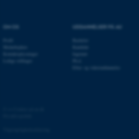
.au.dk
OM OS
UDDANNELSER PÅ AU
fe_typo_user
Typo3 Association
.au.dk
Profil
Bachelor
Medarbejdere
Kandidat
Kontaktoplysninger
Ingeniør
Ledige stillinger
Ph.d.
Efter- og videreuddannelse
©
—
Cookies på au.dk
Privatlivspolitik
ASP.NET_SessionId
Microsoft Corporation
.au.dk
Tilgængelighedserklæring