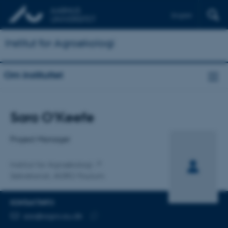
English
Institut for Agroøkologi
Om instituttet
Titel
Sara O'Keefe
Primær tilknytning
Project Manager
Institut for Agroøkologi
Sekretariat, AGRO Foulum
KONTAKTINFO
MAILADRESSE
sao@agro.au.dk