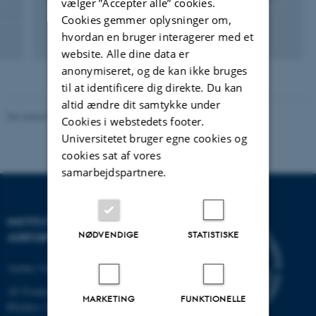
vælger ”Accepter alle” cookies.
Cookies gemmer oplysninger om,
hvordan en bruger interagerer med et
website. Alle dine data er
anonymiseret, og de kan ikke bruges
til at identificere dig direkte. Du kan
altid ændre dit samtykke under
Revideret 02.03.2026
Cookies i webstedets footer.
Universitetet bruger egne cookies og
cookies sat af vores
samarbejdspartnere.
INSTITUT FOR
NØDVENDIGE
STATISTISKE
AGROØKOLOGI
Aarhus Universitet
AU Foulum
MARKETING
FUNKTIONELLE
Blichers Allé 20