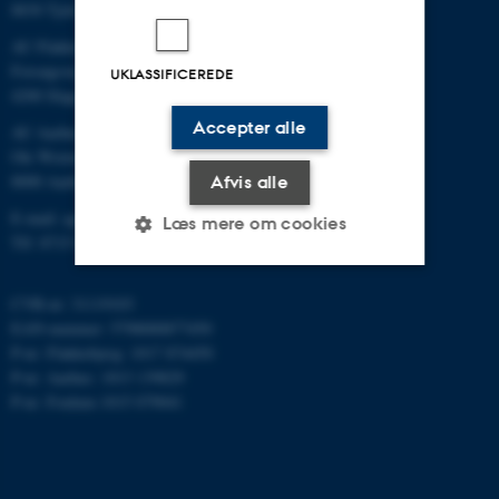
8830 Tjele
AU Flakkebjerg
Forsøgsvej 1
UKLASSIFICEREDE
4200 Slagelse
Accepter alle
AU Aarhus
Ole Worms Allé 3
8000 Aarhus C
Afvis alle
E-mail: agro@au.dk
Læs mere om cookies
Tlf: 8715 0000
CVR-nr: 31119103
Nødvendige
Statistiske
Marketing
EAN-nummer: 5798000877450
Funktionelle
Uklassificerede
P-nr: Flakkebjerg: 1017 874450
P-nr: Aarhus: 1013 139829
P-nr: Foulum 1015 079041
Nødvendige cookies hjælper
med at gøre hjemmesiden
brugbar ved at aktivere nogle