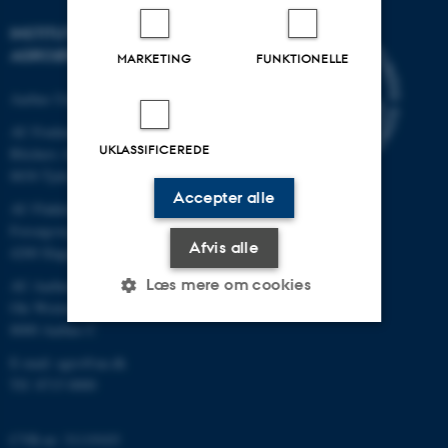
INSTITUT FOR
AGROØKOLOGI
MARKETING
FUNKTIONELLE
Aarhus Universitet
AU Foulum
UKLASSIFICEREDE
Blichers Allé 20
8830 Tjele
Accepter alle
AU Flakkebjerg
Forsøgsvej 1
Afvis alle
4200 Slagelse
Læs mere om cookies
AU Aarhus
Ole Worms Allé 3
8000 Aarhus C
Nødvendige
Statistiske
Marketing
E-mail: agro@au.dk
Tlf: 8715 0000
Funktionelle
Uklassificerede
CVR-nr: 31119103