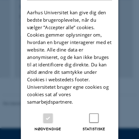
FORSKNINGSPROJEKT
Aarhus Universitet kan give dig den
Opdatering af DK-QNP
bedste brugeroplevelse, når du
1. sep. 2015
-
1. dec. 2016
vælger ”Accepter alle” cookies.
Cookies gemmer oplysninger om,
hvordan en bruger interagerer med et
website. Alle dine data er
anonymiseret, og de kan ikke bruges
til at identificere dig direkte. Du kan
altid ændre dit samtykke under
Cookies i webstedets footer.
Universitetet bruger egne cookies og
cookies sat af vores
samarbejdspartnere.
Revideret 02.03.2026
NØDVENDIGE
STATISTISKE