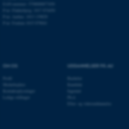
EAN-nummer: 5798000877450
Nødvendige cookies hjælper
P-nr: Flakkebjerg: 1017 874450
med at gøre hjemmesiden
P-nr: Aarhus: 1013 139829
P-nr: Foulum 1015 079041
brugbar ved at aktivere nogle
grundlæggende funktioner
som navigation mm.
Hjemmesiden kan ikke
fungerer uden disse cookies.
OM OS
UDDANNELSER PÅ AU
Navn
Udbyder / Domæne
Profil
Bachelor
Medarbejdere
Kandidat
be_typo_user
TYPO3 Association
.au.dk
Kontaktoplysninger
Ingeniør
Ledige stillinger
Ph.d.
Efter- og videreuddannelse
fe_typo_user
Typo3 Association
.au.dk