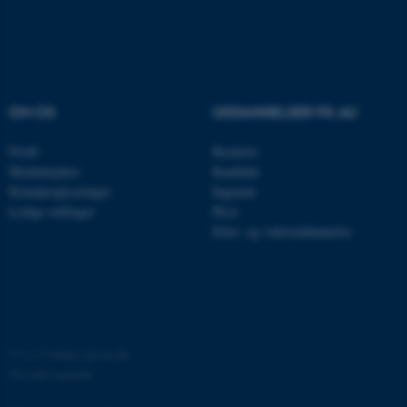
med at gøre hjemmesiden
brugbar ved at aktivere nogle
grundlæggende funktioner
som navigation mm.
Hjemmesiden kan ikke
OM OS
UDDANNELSER PÅ AU
fungerer uden disse cookies.
Profil
Bachelor
Medarbejdere
Kandidat
Kontaktoplysninger
Ingeniør
Navn
Udbyder / Domæne
Ledige stillinger
Ph.d.
be_typo_user
TYPO3 Association
Efter- og videreuddannelse
.au.dk
fe_typo_user
Typo3 Association
.au.dk
©
—
Cookies på au.dk
Privatlivspolitik