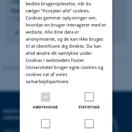
FORSKNINGSPROJEKT
bedste brugeroplevelse, når du
vælger ”Accepter alle” cookies.
Fosfor i biokul: Problem eller potentiale? (P-fate)
Cookies gemmer oplysninger om,
1. jan. 2026
-
31. dec. 2029
hvordan en bruger interagerer med et
website. Alle dine data er
anonymiseret, og de kan ikke bruges
til at identificere dig direkte. Du kan
altid ændre dit samtykke under
Cookies i webstedets footer.
Universitetet bruger egne cookies og
Revideret 02.03.2026
cookies sat af vores
samarbejdspartnere.
NØDVENDIGE
STATISTISKE
INSTITUT FOR
AGROØKOLOGI
Aarhus Universitet