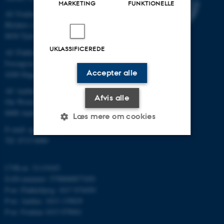
MARKETING
FUNKTIONELLE
AU Foulum
Blichers Allé 20
8830 Tjele
UKLASSIFICEREDE
AU Flakkebjerg
Forsøgsvej 1
Accepter alle
4200 Slagelse
AU Aarhus
Afvis alle
Ole Worms Allé 3
8000 Aarhus C
Læs mere om cookies
E-mail: agro@au.dk
Tlf: 8715 0000
Nødvendige
Statistiske
Marketing
CVR-nr: 31119103
Funktionelle
Uklassificerede
EAN-nummer: 5798000877450
P-nr: Flakkebjerg: 1017 874450
P-nr: Aarhus: 1013 139829
P-nr: Foulum 1015 079041
Nødvendige cookies hjælper