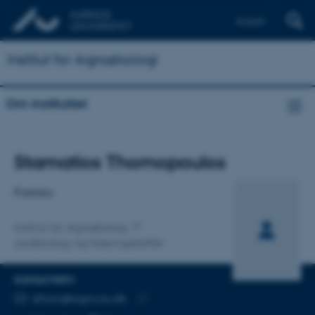
English
Institut for Agroøkologi
Om instituttet
Titel
Stamatios Thomopoulos
Primær tilknytning
Postdoc
Institut for Agroøkologi
Jordbiologi og Næringsstoffer
KONTAKTINFO
MAILADRESSE
sthom@agro.au.dk