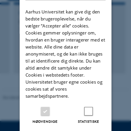
Aarhus Universitet kan give dig den
FORSKNINGSPROJEKT
bedste brugeroplevelse, når du
Selektion på tværs af minkfarme
vælger ”Accepter alle” cookies.
1. jan. 2018
-
31. dec. 2020
Cookies gemmer oplysninger om,
hvordan en bruger interagerer med et
website. Alle dine data er
anonymiseret, og de kan ikke bruges
til at identificere dig direkte. Du kan
altid ændre dit samtykke under
Cookies i webstedets footer.
Universitetet bruger egne cookies og
cookies sat af vores
samarbejdspartnere.
Revideret 02.03.2026
NØDVENDIGE
STATISTISKE