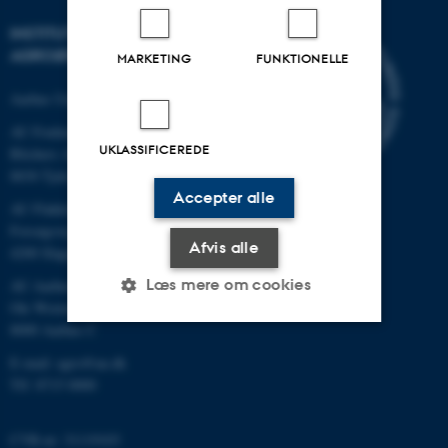
INSTITUT FOR
AGROØKOLOGI
MARKETING
FUNKTIONELLE
Aarhus Universitet
AU Foulum
UKLASSIFICEREDE
Blichers Allé 20
8830 Tjele
Accepter alle
AU Flakkebjerg
Forsøgsvej 1
Afvis alle
4200 Slagelse
Læs mere om cookies
AU Aarhus
Ole Worms Allé 3
8000 Aarhus C
Nødvendige
Statistiske
Marketing
E-mail: agro@au.dk
Tlf: 8715 0000
Funktionelle
Uklassificerede
CVR-nr: 31119103