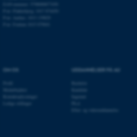
EAN-nummer: 5798000877450
Nødvendige cookies hjælper
P-nr: Flakkebjerg: 1017 874450
med at gøre hjemmesiden
P-nr: Aarhus: 1013 139829
P-nr: Foulum 1015 079041
brugbar ved at aktivere nogle
grundlæggende funktioner
som navigation mm.
Hjemmesiden kan ikke
fungerer uden disse cookies.
OM OS
UDDANNELSER PÅ AU
Navn
Udbyder / Domæne
Profil
Bachelor
Medarbejdere
Kandidat
be_typo_user
TYPO3 Association
.au.dk
Kontaktoplysninger
Ingeniør
Ledige stillinger
Ph.d.
Efter- og videreuddannelse
fe_typo_user
Typo3 Association
.au.dk