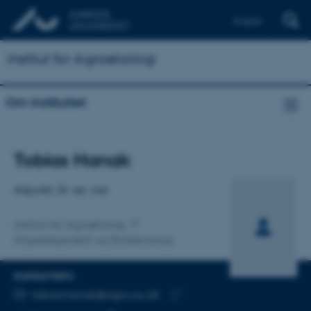
English
Institut for Agroøkologi
Om instituttet
Titel
Tobias Hanak
Primær tilknytning
Adjunkt, Dr. rer. nat.
Institut for Agroøkologi
Afgrødegenetik og Bioteknologi
KONTAKTINFO
MAILADRESSE
tobias.hanak@agro.au.dk