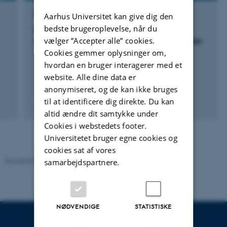
FORSKNINGSPROJEKT
Aarhus Universitet kan give dig den
bedste brugeroplevelse, når du
NovoCrops: Accelerated domestication of
vælger ”Accepter alle” cookies.
resilient climate-change friendly plant Species
Cookies gemmer oplysninger om,
1. jan. 2020
-
1. sep. 2026
hvordan en bruger interagerer med et
website. Alle dine data er
anonymiseret, og de kan ikke bruges
til at identificere dig direkte. Du kan
+6
altid ændre dit samtykke under
Cookies i webstedets footer.
Universitetet bruger egne cookies og
cookies sat af vores
Revideret 02.03.2026
samarbejdspartnere.
NØDVENDIGE
STATISTISKE