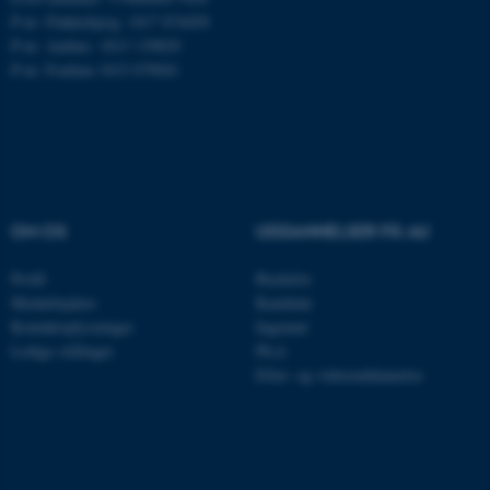
P-nr: Flakkebjerg: 1017 874450
Nødvendige cookies hjælper
P-nr: Aarhus: 1013 139829
med at gøre hjemmesiden
P-nr: Foulum 1015 079041
brugbar ved at aktivere nogle
grundlæggende funktioner
som navigation mm.
Hjemmesiden kan ikke
fungerer uden disse cookies.
OM OS
UDDANNELSER PÅ AU
Profil
Bachelor
Navn
Udbyder / Domæne
Medarbejdere
Kandidat
be_typo_user
TYPO3 Association
Kontaktoplysninger
Ingeniør
.au.dk
Ledige stillinger
Ph.d.
Efter- og videreuddannelse
fe_typo_user
Typo3 Association
.au.dk