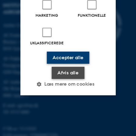
INSTITUT FOR
AGROØKOLOGI
MARKETING
FUNKTIONELLE
Aarhus Universitet
AU Foulum
Blichers Allé 20
UKLASSIFICEREDE
8830 Tjele
Accepter alle
AU Flakkebjerg
Forsøgsvej 1
4200 Slagelse
Afvis alle
AU Aarhus
Læs mere om cookies
Ole Worms Allé 3
8000 Aarhus C
E-mail: agro@au.dk
Nødvendige
Statistiske
Marketing
Tlf: 8715 0000
Funktionelle
Uklassificerede
CVR-nr: 31119103
EAN-nummer: 5798000877450