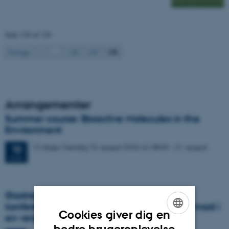
Side 130 af 130
130
Forrige
1
…
128
129
Arrangementer
Summer course: Bioactive Molecules in the
Environment
12 dage,
Mandag
10.
august 2026,
kl. 08:00
-
21. august
10
AUG.
Gastronomy in Transition: International
konference i Aarhus udforsker fremtidens mad i
Cookies giver dig en
en verden i krise
ENGLISH