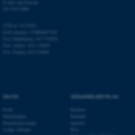
E-mail: agro@au.dk
Tlf: 8715 0000
Nødvendige cookies hjælper
CVR-nr: 31119103
med at gøre hjemmesiden
EAN-nummer: 5798000877450
brugbar ved at aktivere nogle
P-nr: Flakkebjerg: 1017 874450
P-nr: Aarhus: 1013 139829
grundlæggende funktioner
P-nr: Foulum 1015 079041
som navigation mm.
Hjemmesiden kan ikke
fungerer uden disse cookies.
Navn
Udbyder / Domæne
OM OS
UDDANNELSER PÅ AU
be_typo_user
TYPO3 Association
.au.dk
Profil
Bachelor
Medarbejdere
Kandidat
Kontaktoplysninger
Ingeniør
Ledige stillinger
Ph.d.
fe_typo_user
Typo3 Association