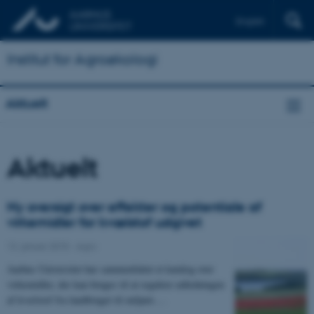
English
Institut for Agroøkologi
Aktuelt
Aktuelt
Ny oversigt over effekter og potentiale af
virkemidler for kvælstof udgivet
12. januar 2015
-
Agro
Aarhus Universitet har sammenfattet et katalog over
virkemidler, der kan bruges til at regulere udledningen
af kvælstof fra landbruget til miljøet.…