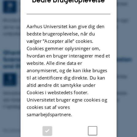
bedre brugeroplevelse
4 dage,
Mandag
28.
september 2026,
kl. 17:00
-
1. oktober
28
DANISH
Aarhus
SEP.
Hvordan kan vi spise, producere og tænke mad på måder, der både tager
Aarhus Universitet kan give dig den
ansvar og giver nydelse, i en tid præget af klimakrise, geopolitisk
bedste brugeroplevelse, når du
usikkerhed…
vælger ”Accepter alle” cookies.
Cookies gemmer oplysninger om,
Ghent Group Forum 2026: Strengthening
hvordan en bruger interagerer med et
Science Advice through Diversity, Collaboration
website. Alle dine data er
and Shared Learning
anonymiseret, og de kan ikke bruges
2 dage,
Tirsdag
3.
november 2026,
kl. 09:00
-
4. november
3
til at identificere dig direkte. Du kan
Copenhagen
NOV.
altid ændre dit samtykke under
Cookies i webstedets footer.
International forum on science advice in food, agriculture, environment
Universitetet bruger egne cookies og
and climate. Join researchers, advisors and policy professionals in
Copenhagen…
cookies sat af vores
samarbejdspartnere.
Revideret 02.03.2026
-
Camilla Brodam Galacho