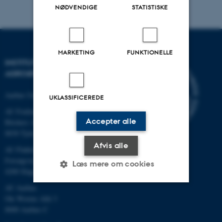
NØDVENDIGE
STATISTISKE
MARKETING
FUNKTIONELLE
INSTITUT FOR
AGROØKOLOGI
Aarhus Universitet
UKLASSIFICEREDE
AU Foulum
Accepter alle
Blichers Allé 20
8830 Tjele
Afvis alle
AU Flakkebjerg
Forsøgsvej 1
Læs mere om cookies
4200 Slagelse
AU Aarhus
Ole Worms Allé 3
Nødvendige
Statistiske
Marketing
8000 Aarhus C
Funktionelle
Uklassificerede