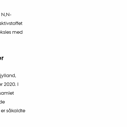
 N,N-
tivstoffet
veksles med
er
jylland,
r 2020. I
dsamlet
 de
er såkaldte