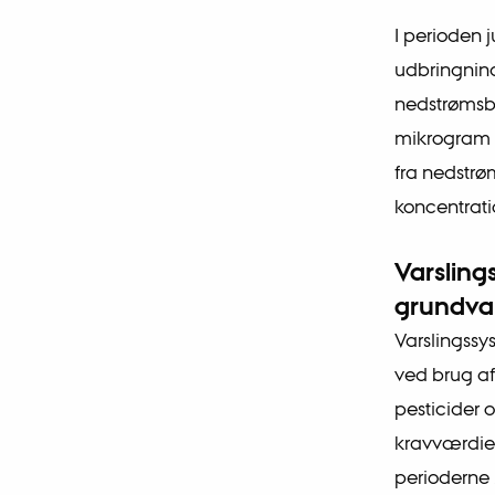
I perioden j
udbringning
nedstrømsbo
mikrogram p
fra nedstrø
koncentrati
Varsling
grundva
Varslingssy
ved brug af
pesticider 
kravværdier
perioderne 