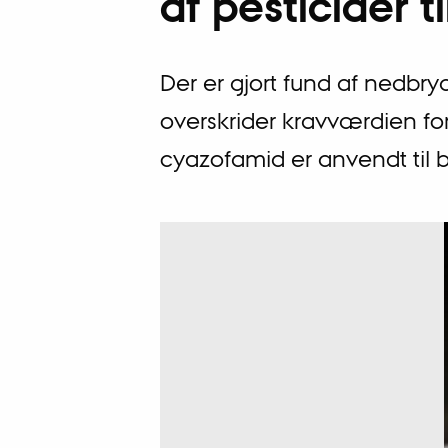
af pesticider 
Der er gjort fund af nedbr
overskrider kravværdien fo
cyazofamid er anvendt til 