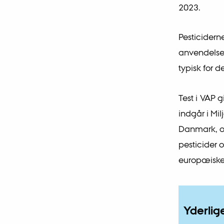
2023.
Pesticiderne
anvendelse 
typisk for 
Test i VAP 
indgår i Mil
Danmark, o
pesticider 
europæiske 
Yderlig