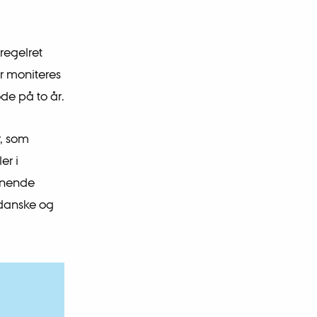
 regelret
r moniteres
de på to år.
r, som
er i
enende
 danske og