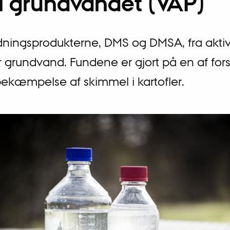
til grundvandet (VAP)
ydningsprodukterne, DMS og DMSA, fra aktiv
r grundvand. Fundene er gjort på en af for
bekæmpelse af skimmel i kartofler.