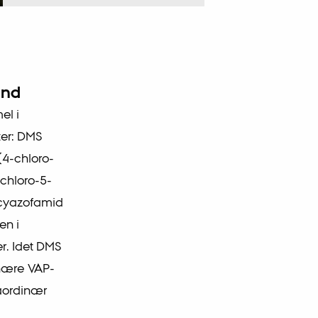
and
el i
ter: DMS
(4-chloro-
chloro-5-
 cyazofamid
en i
er. Idet DMS
inære VAP-
raordinær