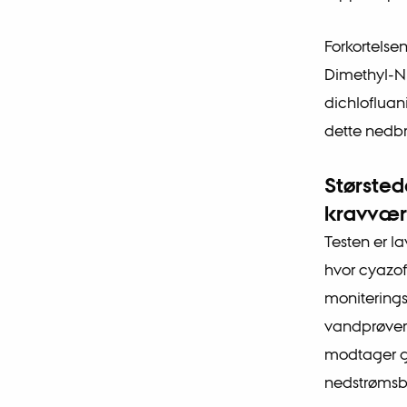
Forkortels
Dimethyl-N'
dichlofluan
dette nedb
Størsted
kravvær
Testen er l
hvor cyazof
moniterings
vandprøver 
modtager g
nedstrømsb