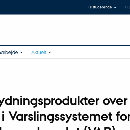
Til studerende
Til
arbejde
Aktuelt
ydningsprodukter over
i Varslingssystemet f