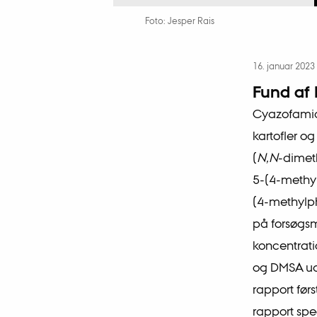
Foto: Jesper Rais
16. januar 2023
Fund af
Cyazofamid
kartofler o
(
N,N
-dimet
5-(4-methy
(4-methylph
på forsøgs
koncentrati
og DMSA ud
rapport førs
rapport sp