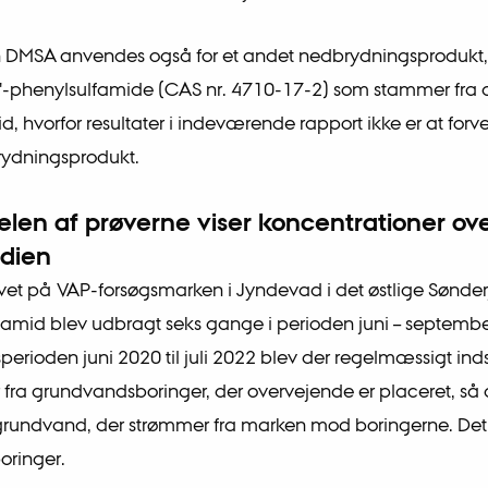
en DMSA anvendes også for et andet nedbrydningsprodukt,
-phenylsulfamide (CAS nr. 4710-17-2) som stammer fra ak
id, hvorfor resultater i indeværende rapport ikke er at for
rydningsprodukt.
elen af prøverne viser koncentrationer ov
dien
avet på VAP-forsøgsmarken i Jyndevad i det østlige Sønder
amid blev udbragt seks gange i perioden juni – septembe
perioden juni 2020 til juli 2022 blev der regelmæssigt in
fra grundvandsboringer, der overvejende er placeret, så
rundvand, der strømmer fra marken mod boringerne. Det 
oringer.