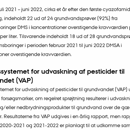
uli 2021 – juni 2022, cirka et år efter den første cyazofami
, indeholdt 22 ud af 24 grundvandsprøver (92%) fra
ringer DMS i koncentrationer overstigende kravværdien 
er liter. Tilsvarende indeholdt 18 ud af 28 grundvandspr
msboringer i perioden februar 2021 til juni 2022 DMSA i
oner overstigende kravværdien.
ssystemet for udvaskning af pesticider til
ndet (VAP)
stemet for udvaskning af pesticider til grundvandet (VAP)
 forsøgsmarker, om regelret sprøjtning resulterer i udvaskn
og/eller nedbrydningsprodukter til grundvand over de g
. Resultaterne fra VAP udgives i en årlig rapport, men rap
2020-2021 og 2021-2022 er planlagt til at udkomme samle