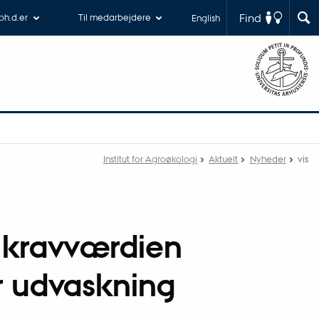
Find
 ph.d.er
Til medarbejdere
English
Institut for Agroøkologi
Aktuelt
Nyheder
vis
 kravværdien
or udvaskning