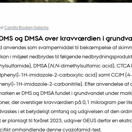
af
Camilla Brodam Galacho
 DMS og DMSA over kravværdien i grundv
 anvendes som svampemiddel til bekæmpelse af skimm
g kan i miljøet nedbrydes til følgende nedbrydningsproduk
hylsulfamide), DMSA (
N,N
-dimethylsulfamic acid), CTCA 
lphenyl)-1H-imidazole-2-carboxylic acid) samt CCIM (4-
enyl)-1H-imidazole-2-carbonitrile). Efter anvendelse af
marken er DMS og DMSA fundet i grundvandet under mark
oner, der overstiger kravværdien på 0,1 mikrogram per lit
vaskes i et betydeligt omfang og udgivelsen af den ord
t er planlagt til foråret 2023, udgiver GEUS derfor en ekst
ecifikt omhandlende denne cyazofamid-test.