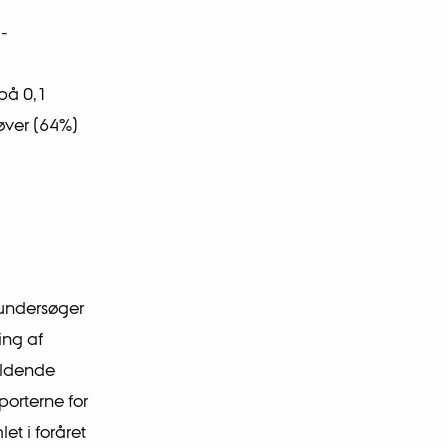
d-
på 0,1
øver (64%)
 undersøger
ing af
ældende
porterne for
t i foråret