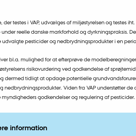
, der testes i VAP, udvælges af miljøstyrelsen og testes iht.
under reelle danske markforhold og dyrkningspraksis. De
de udvalgte pesticider og nedbrydningsprodukter i en perio
giver bl.a. mulighed for at efterprøve de modelberegninge
jøstyrelsens risikovurdering ved godkendelse af sprøjtemidl
g dermed tidligt at opdage potentielle grundvandsforur
og nedbrydningsprodukter. Viden fra VAP understøtter de
myndigheders godkendelser og regulering af pesticider.
ere information