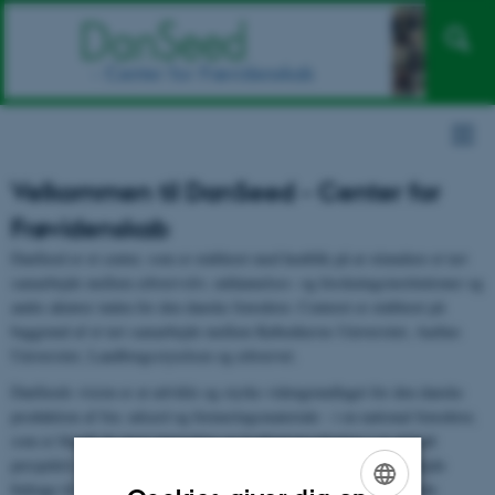
Velkommen til DanSeed - Center for
Frøvidenskab
DanSeed er et center, som er etableret med henblik på at stimulere et tæt
samarbejde mellem erhvervsliv, uddannelses- og forskningsinstitutioner og
andre aktører inden for den danske frøsektor. Centeret er etableret på
baggrund af et tæt samarbejde mellem Københavns Universitet, Aarhus
Universitet, Landbrugsstyrelsen og erhvervet.
DanSeeds vision er at udvikle og styrke videngrundlaget for den danske
produktion af frø, udsæd og formeringsmateriale - i en national frøsektor,
som er blandt de mest innovative og konkurrencedygtige i et globalt
perspektiv. Centret vil gennem nationalt og internationalt samarbejde
bidrage til at opretholde den danske position blandt verdens førende