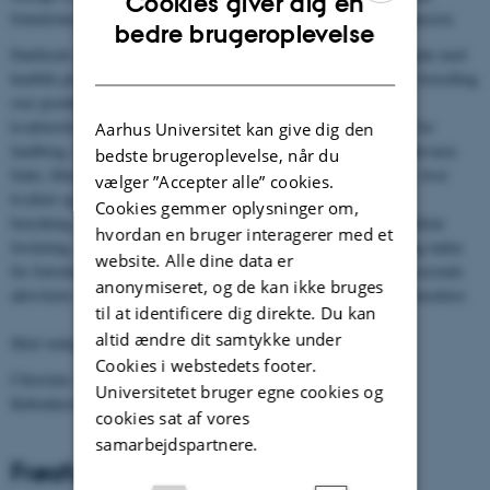
Cookies giver dig en
frønationer og sikre videngrundlaget for sektorens fortsatte ekspansion.
ENGLISH
bedre brugeroplevelse
DanSeeds mission er at arbejde på at stimulere nationalt samarbejde med
DANISH
henblik på at udvikle frøsektoren inden for hele proceskæden fra forædling
over produktion, forarbejdning, kvalitetskontrol, distribution af
kvalitetsfrø, -udsæd og formeringsmateriale til anvendelse inden for
Aarhus Universitet kan give dig den
landbrug, havebrug og skovbrug. Dette gælder anvendelser til fødevarer,
bedste brugeroplevelse, når du
foder, fibre, brændstof, i den rekreative sektor og andre brancher, hvor
vælger ”Accepter alle” cookies.
kvalitet og produktion af frø, udsæd og formeringsmateriale har
Cookies gemmer oplysninger om,
betydning. Centret tilstræber en tæt sammenhæng og synergi mellem
hvordan en bruger interagerer med et
forskning, udvikling, undervisning, innovation og videnformidling inden
website. Alle dine data er
for frøvidenskab og -teknologi ved at samle og koordinere igangværende
anonymiseret, og de kan ikke bruges
aktiviteter og stimulere nye initiativer til fremme af den danske frøsektor.
til at identificere dig direkte. Du kan
altid ændre dit samtykke under
Med venlig hilsen og på gensyn
Cookies i webstedets footer.
Christian Andreasen, Formand for DanSeed
Universitetet bruger egne cookies og
Københavns Universitet
cookies sat af vores
samarbejdspartnere.
Frøafgiftsfonden