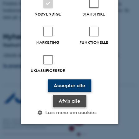
Fondens formål er at styrke frøbranchens udviklingsmuligheder og
konkurrenceevne gennem støtte til forsknings- og forsøgsaktiviteter. Se
NØDVENDIGE
STATISTISKE
mere på:
www.frøafgiftsfonden.dk
Nyheder
MARKETING
FUNKTIONELLE
DanSeed Symposium 2026
Afholdt den 2.-3. marts 2026 på Kobæk Strand Konferencecenter.
Se programmet for symposiet her.
UKLASSIFICEREDE
Accepter alle
Afvis alle
Læs mere om cookies
Nødvendige
Statistiske
Marketing