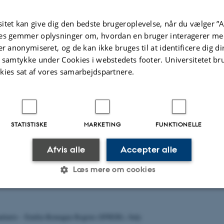
:
itet kan give dig den bedste brugeroplevelse, når du vælger ”A
es gemmer oplysninger om, hvordan en bruger interagerer med
er anonymiseret, og de kan ikke bruges til at identificere dig d
t samtykke under Cookies i webstedets footer. Universitetet br
kies sat af vores samarbejdspartnere.
gétal (ARVALIS), France
STATISTISKE
MARKETING
FUNKTIONELLE
:
Afvis alle
Accepter alle
Læs mere om cookies
Statistiske
Marketing
Funktionelle
anitario - Emilia-Romagna Region (SFRER), Italy