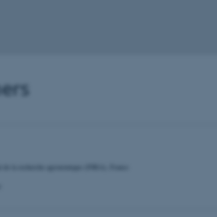
ners
nal de la recherche agronomique (INRA), France
: