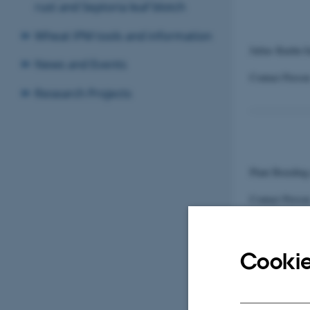
rust and Septoria leaf blotch
Wheat IPM tools and information
Julius Kuehn I
News and Events
Contact Person
Research Projects
Plant Breeding
Contact Person
Cookie
Central Adviso