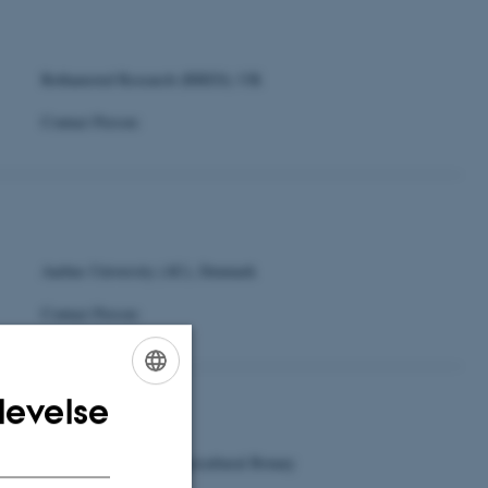
Rothamsted Research (RRES); UK
Contact Person:
Aarhus University (AU), Denmark
Contact Person:
levelse
ENGLISH
DANISH
National Institute of Agricultural Botany