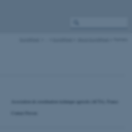
EuroWheat
…
EuroWheat
About EuroWheat
Partners
Association de coordination technique agricole (ACTA), France
Contact Person: