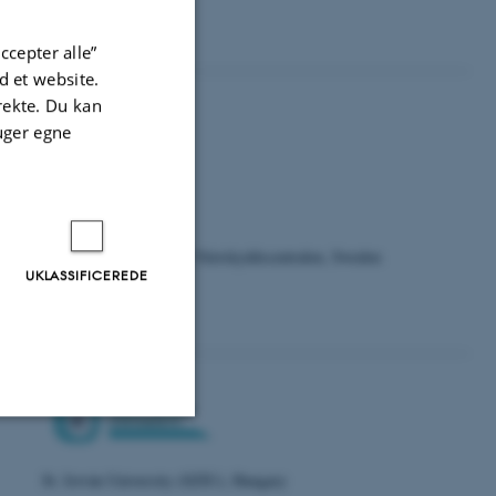
Contact Person:
ccepter alle”
 et website.
irekte. Du kan
uger egne
Jordbruksverket (SJV), Växtskyddscentralen, Sweden
UKLASSIFICEREDE
Contact Person:
Uklassificerede
St. István University (SZIU), Hungary