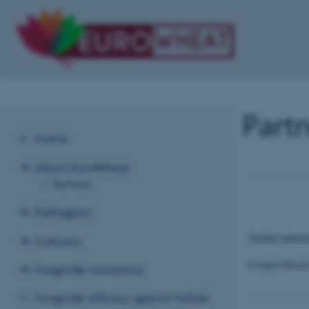
Part
Home
About EuroWheat
Partners
Pathogens
Institut natio
Cultivars
Contact Person
Fungicide resistance
Fungicide efficacy against Yellow