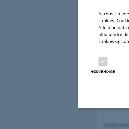
Contact Person
Aarhus Univers
cookies. Cooki
Alle dine data 
altid ændre di
cookies og coo
Institut du vé
NØDVENDIGE
Contact Person
Nødvendige
Servizio Fitos