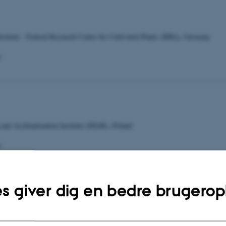
nstitute - Federal Research Centre for Cultivated Plants (BBA), Germany
:
 and Acclimatization Institute (IHAR), Poland
:
s giver dig en bedre brugerop
ry Service, Denmark