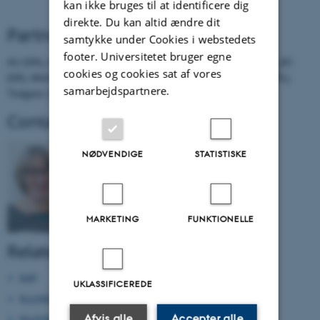
kan ikke bruges til at identificere dig
direkte. Du kan altid ændre dit
Partners
samtykke under Cookies i webstedets
footer. Universitetet bruger egne
AU (DK), Arvilis (FR), NIAB (UK), Gembloux (BE), ADAS (UK), JKI
cookies og cookies sat af vores
(DE), Weihenstephan (DE), Sosnicowice Branch (PL), IOR (PL),
samarbejdspartnere.
Teagasc (IR), LIA (LT), St. Istvan University (HU)
Contact EuroWheat
Lise Nistrup Jørgensen
NØDVENDIGE
STATISTISKE
Aarhus University, DK
lisen.jorgensen@agro.au.dk
Phone: 87158234
MARKETING
FUNKTIONELLE
Related projects and networks
R4P
UKLASSIFICEREDE
RustWatch
Afvis alle
Accepter alle
MultiRes