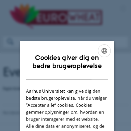
Cookies giver dig en
ENGLISH
bedre brugeroplevelse
Events
DANISH
Ingen kommende arrangementer.
Aarhus Universitet kan give dig den
bedste brugeroplevelse, når du vælger
”Accepter alle” cookies. Cookies
gemmer oplysninger om, hvordan en
Revideret 27.09.2022
-
Jens Grønbech Hansen
bruger interagerer med et website.
Alle dine data er anonymiseret, og de