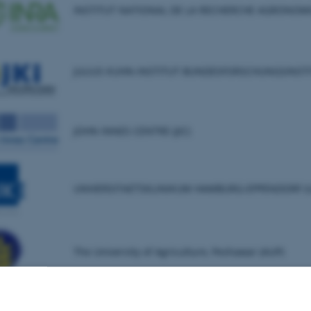
INSTITUT NATIONAL DE LA RECHERCHE AGRONOMIQ
JULIUS KUHN-INSTITUT BUNDESFORSCHUNGSINSTIT
JOHN INNES CENTRE (JIC)
UNIVERSITAETSKLINIKUM HAMBURG-EPPENDORF (
The University of Agriculture, Peshawar (AUP)
Saatzucht Josef Breun GmbH & Co. KG (BREUN)