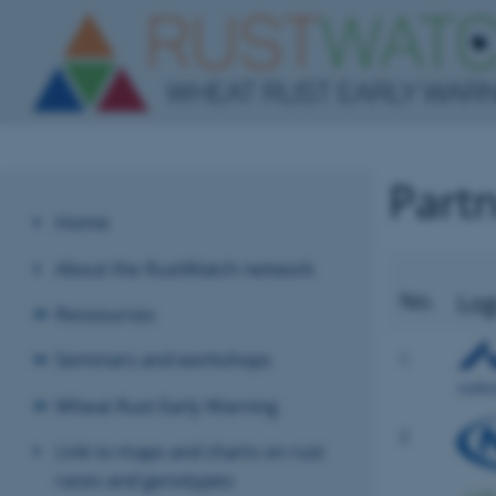
Part
Home
About the RustWatch network
No.
Lo
Ressources
Seminars and workshops
1
Wheat Rust Early Warning
2
Link to maps and charts on rust
races and genotypes