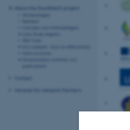
3
About the RustWatch project
Workpackages
Partners
Concepts and methodologies
4
Case Study Regions
IPM Trials
VCU network - Rust on differentials
Field nurseries
5
Dissemination activities incl.
publications
Contact
6
Intranet for network Partners
7
8