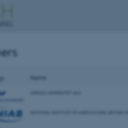
ners
go
Name
AARHUS UNIVERSITET (AU)
NATIONAL INSTITUTE OF AGRICULTURAL BOTANY (