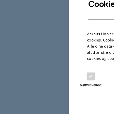
Cookie
9
10
Aarhus Univers
cookies. Cooki
Alle dine data 
11
altid ændre di
cookies og coo
12
13
NØDVENDIGE
14