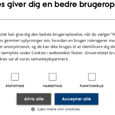
s giver dig en bedre brugerop
SOCIETE RAGT 2N SAS (R2N)
LANTMANNEN EKONOMISK FORENING (LM)
itet kan give dig den bedste brugeroplevelse, når du vælger ”A
es gemmer oplysninger om, hvordan en bruger interagerer med
er anonymiseret, og de kan ikke bruges til at identificere dig d
Associazione Agricola Randazzo (AS.A.R)
t samtykke under Cookies i webstedets footer. Universitetet br
kies sat af vores samarbejdspartnere.
Nordic Seed A/S (NS)
GROUPE D'ETUDE ET DE CONTROLE DES VARIETES 
STATISTISKE
MARKETING
FUNKTIONELLE
Afvis alle
Accepter alle
Tystofte Foundation (TF)
Læs mere om cookies