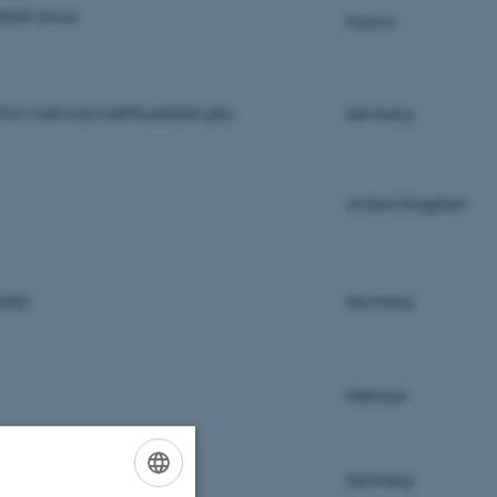
UE (Inra)
France
UT FUR KULTURPFLANZEN (JKI)
Germany
United Kingdom
UKE)
Germany
Pakistan
Germany