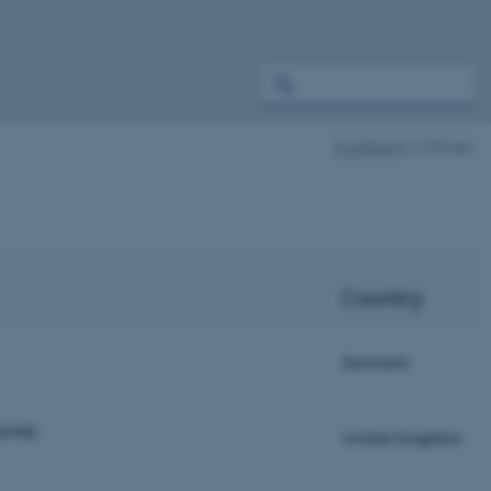
RustWatch
Partners
Country
Denmark
NIAB)
United Kingdom