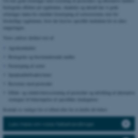
Ud over gode erfaringer med screening af pesticiders og alternative midlers
biologiske effekter på sygdomme, skadedyr og ukrudt har vi gode
erfaringer inden for området fænotyping af sortsresistens over for
forskellige sygdomme, hvor der kræves specifikt inokulum for at sikre
rangeringen.
Vores ydelser dækker test af:
Agrokemikalier
Biologiske og biostimulerende midler
Fænotyping af sorter
Sprøjteafdriftsaktiviteter
Resistens mod pesticider
Effekt- og selektivitetsscreening af pesticider og udvikling af alternative
strategier til bekæmpelse af specifikke skadegørere
Kontakt os venligst for et tilbud eller for at drøfte dit behov.
Læs mere om vores frøbehandlinger