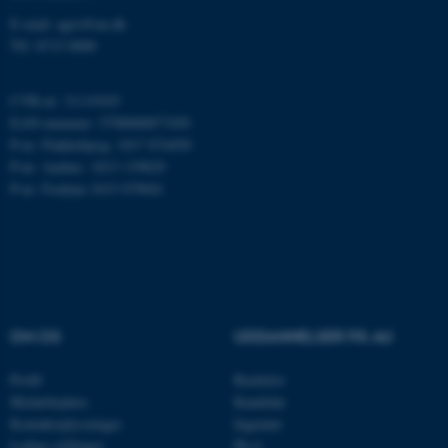
E-mail: agro@au.dk
ARRAffinity
Microsoft Corporation
Tlf: 8715 0000
.mitstudie.au.dk
CVR-nr: 31119103
EAN-nummer: 5798000877450
P-nr: Flakkebjerg: 1017 874450
esctx
Microsoft Corporation
P-nr: Aarhus: 1013 139829
.login.microsoftonline.com
P-nr: Foulum 1015 079041
fpc
Microsoft Corporation
login.microsoftonline.com
__cf_bm
Cloudflare Inc.
.pure.au.dk
OM OS
UDDANNELSER PÅ AU
__cf_bm
Cloudflare Inc.
Profil
Bachelor
.linkedin.com
Medarbejdere
Kandidat
Kontaktoplysninger
Ingeniør
Ledige stillinger
Ph.d.