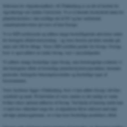
Sektionen for Afgrødesundhed i AU Flakkebjerg er en del af Institut for
Agroøkologi ved Aarhus Universitet. Vi er et førende forskerhold inden for
plantebeskyttelse i den nordlige del af EU og har omfattende
samarbejdsaktiviteter på tværs af hele Europa.
Vi er GEP-certificerede og udfører meget forskelligartede aktiviteter inden
for biologisk effektivitetstestning – og vores historie på dette område går
mere end 100 år tilbage. Vores GEP-certifikat gælder for forsøg i Sverige,
hvor vi også udfører en række forsøg, især i specialafgrøder.
Vi udfører mange forskellige typer forsøg, men hovedsageligt evaluerer vi
den biologiske effekt af forskellige plantebeskyttelsesprodukter, herunder
pesticider, biologiske bekæmpelsesmidler og forskellige typer af
biostimulanter.
Vores faciliteter ligger i Flakkebjerg, hvor vi kan udføre forsøg i drivhus,
semifield og mark. På halvdelen af ​​vores marker er det muligt at vande,
hvilket sikrer optimal udførelse af forsøg. Ved hjælp af kunstig smitte kan
vi med stor sikkerhed sørge for, at afgrøderne bliver inficeret med nøje
udvalgte plantesygdomme, så vi kan teste forskellige produkters effekt.