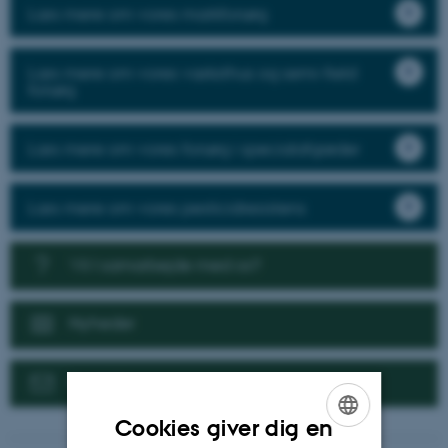
Læs mere om vores markforsøg
Læs mere om vores væksthus og semi-field
forsøg
Læs mere om vores forsøg i specialafgrøder
Læs mere om vores pesticidresistens
Vil I samarbejde med os?
Nyheder
Kontakt
Cookies giver dig en
ENGLISH