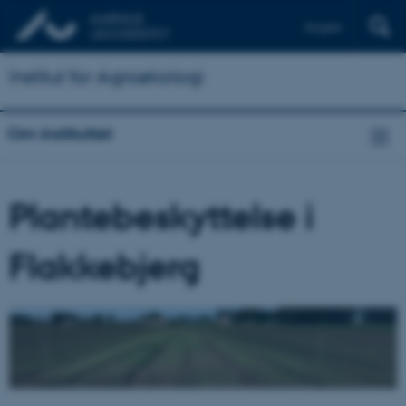
English
Institut for Agroøkologi
Om instituttet
Plantebeskyttelse i
Flakkebjerg