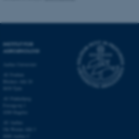
.au.dk
INSTITUT FOR
AGROØKOLOGI
Aarhus Universitet
AU Foulum
Blichers Allé 20
ASP.NET_SessionId
Microsoft Corporation
8830 Tjele
.au.dk
AU Flakkebjerg
Forsøgsvej 1
4200 Slagelse
JSESSIONID
Oracle Corporation
AU Aarhus
.au.dk
Ole Worms Allé 3
8000 Aarhus C