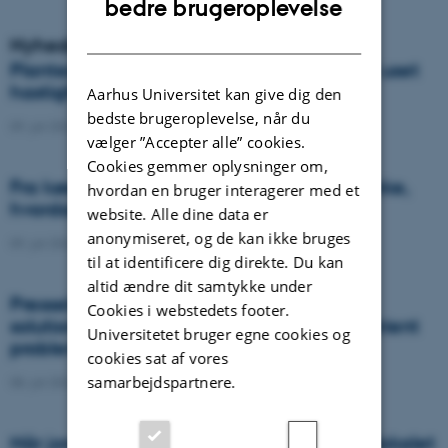
bedre brugeroplevelse
DANISH
Nyheder
Plantesygdom danner nye varianter med uset
hastighed og global spredning
Aarhus Universitet kan give dig den
bedste brugeroplevelse, når du
09. juli 2026
-
DCA
vælger ”Accepter alle” cookies.
Cookies gemmer oplysninger om,
Fra køer til kulstof: Shubiao Wu vil gentænke,
hvordan en bruger interagerer med et
hvordan vi genopretter naturen
website. Alle dine data er
anonymiseret, og de kan ikke bruges
09. juli 2026
-
DCA
til at identificere dig direkte. Du kan
altid ændre dit samtykke under
Presseklip: When failed crops become a
Cookies i webstedets footer.
solution to one of agriculture’s biggest nutrient
Universitetet bruger egne cookies og
problems
cookies sat af vores
samarbejdspartnere.
08. juli 2026
-
Agro
Når jordens sundhed skal helt ind i klasselokalet