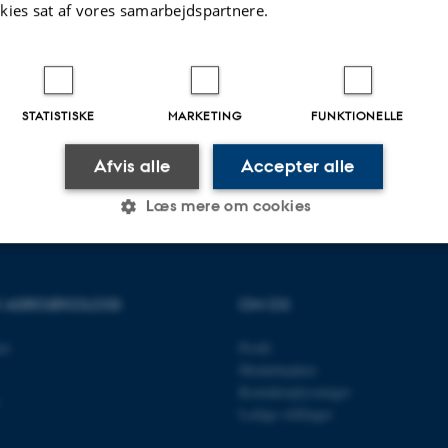
kies sat af vores samarbejdspartnere.
.2026
-
Camilla Brodam Galacho
STATISTISKE
MARKETING
FUNKTIONELLE
Afvis alle
Accepter alle
Læs mere om cookies
Statistiske
Marketing
Funktionelle
OR AGROØKOLOGI
OM OS
et
Profil
es hjælper med at gøre hjemmesiden brugbar ved at aktiv
Medarbejdere
nktioner som navigation mm. Hjemmesiden kan ikke funge
Kontaktoplysninger
Ledige stillinger