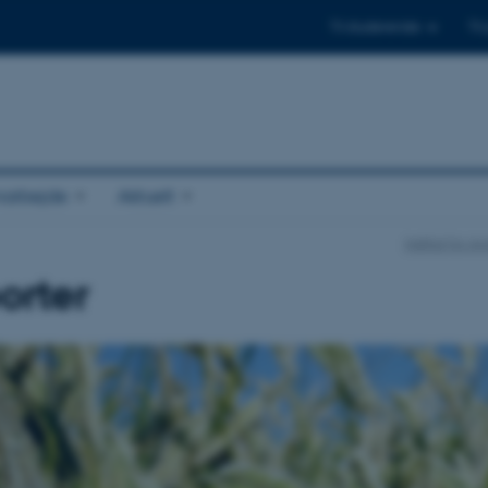
Til studerende
Til
arbejde
Aktuelt
Institut for 
orter