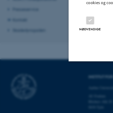
cookies og coo
Presseservice
Revideret 02.03
Kontakt
NØDVENDIGE
Skadedyrsguiden
Nødvendige
INSTITUT F
Aarhus Universit
Nødvendige cooki
AU Foulum
grundlæggende fu
Blichers Allé 20
cookies.
8830 Tjele