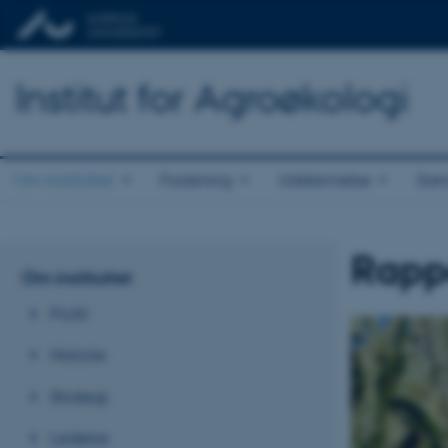
Institut for Agroøkologi
Om instituttet
Forskning
Uddannelse
Sam
Rapp
Om instituttet
Profil
Historie
Strategi
Ledelse