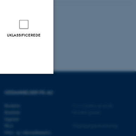
UKLASSIFICEREDE
Uklassificerede
UDDANNELSER PÅ AU
Bachelor
©
—
Cookies på au.dk
ere nogle
Kandidat
Privatlivspolitik
rer uden disse
Ingeniør
Ph.d.
Tilgængelighedserklæring
Efter- og videreuddannelse