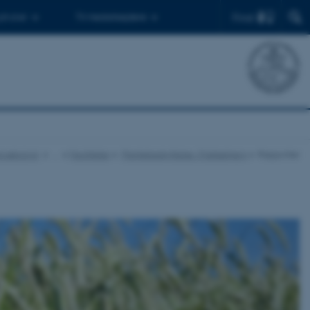
Find
 ph.d.er
Til medarbejdere
Agroøkologi
…
Faciliteter
Plantebeskyttelse i Flakkebjerg
Rapporter