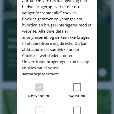
Aarhus Universitet kan give dig den
bedste brugeroplevelse, når du
vælger ”Accepter alle” cookies.
Cookies gemmer oplysninger om,
hvordan en bruger interagerer med et
Nyhed
website. Alle dine data er
anonymiseret, og de kan ikke bruges
Nye resultater fra forsøgene med
til at identificere dig direkte. Du kan
plantebeskyttelse
altid ændre dit samtykke under
Den årlige rapport om anvendt plantebeskyttelse er netop
Cookies i webstedets footer.
offentliggjort med de nyeste resultater fra afprøvning af
Universitetet bruger egne cookies og
pesticider og andre former for plantebeskyttelse.
cookies sat af vores
samarbejdspartnere.
NØDVENDIGE
STATISTISKE