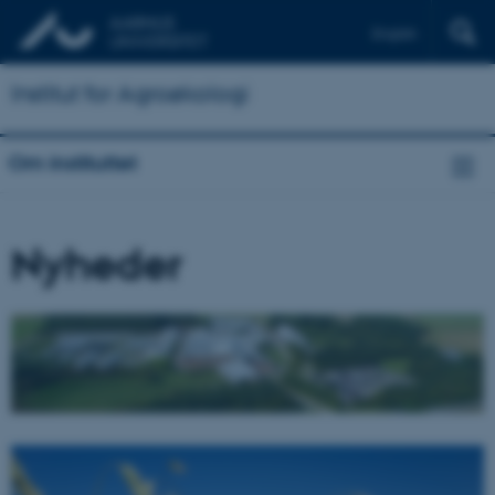
English
Institut for Agroøkologi
Om instituttet
Nyheder