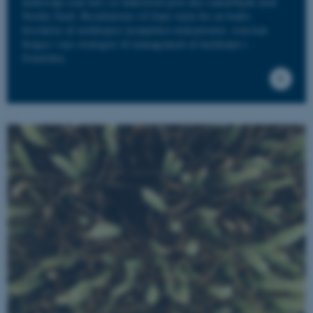
undersøgt som led i et industrielt post doc-samarbejde med
Nordic Seed. Resultaterne vil bane vejen for en bedre
forståelse af meldrøjers komplekse mekanismer, som kan
bruges i nye strategier til management af meldrøjer i
fremtiden.