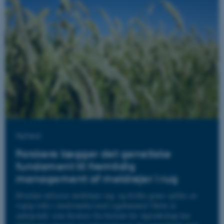
Nyhed
Forskere lægger det genetiske
fundament til fremtidig
management af meldrøjer i rug
Hvordan inficerer meldrøjer rug, og hvilke gener spiller en
vigtig rolle i modstanden mod sygdommen? Dette er
spørgsmål, som forskere fra Institut for Agroøkologi har