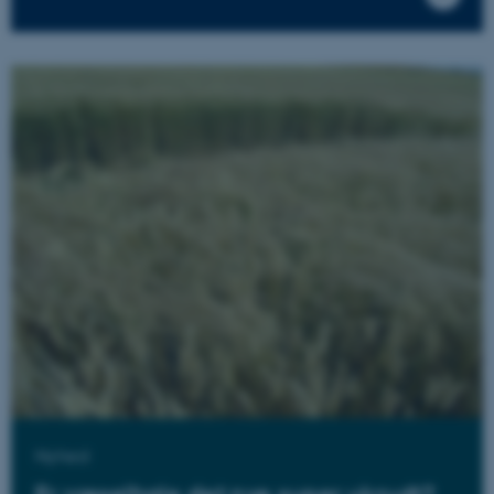
med at gøre hjemmesiden
brugbar ved at aktivere nogle
grundlæggende funktioner
som navigation mm.
Hjemmesiden kan ikke
fungerer uden disse cookies.
Navn
Udbyder / Domæne
be_typo_user
TYPO3 Association
.au.dk
fe_typo_user
Typo3 Association
.au.dk
Nyhed