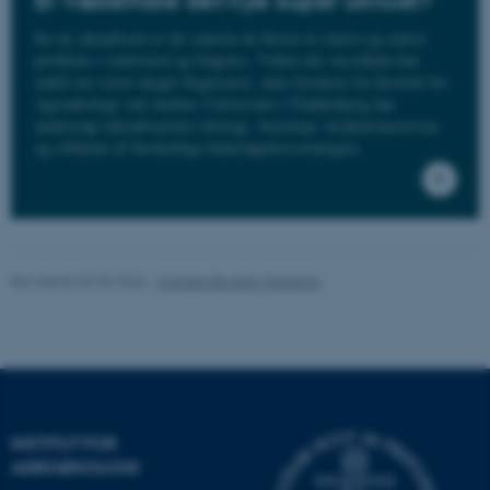
Er væselhale det nye super ukrudt?
En ny ukrudtsart er de seneste år blevet et større og større
problem i vintersæd og frøgræs. Viden om væselhale har
indtil nu været meget begrænset, men forskere fra Institut for
Agroøkologi ved Aarhus Universitet i Flakkebjerg har
undersøgt ukrudtsartens biologi, fænologi, konkurrenceevne
og effekten af forskellige bekæmpelsesstrategier.
ASP.NET_SessionId
Microsoft Corporation
.au.dk
Revideret 02.03.2026
-
Camilla Brodam Galacho
JSESSIONID
Oracle Corporation
.au.dk
ARRAffinity
Microsoft Corporation
INSTITUT FOR
.mitstudie.au.dk
AGROØKOLOGI