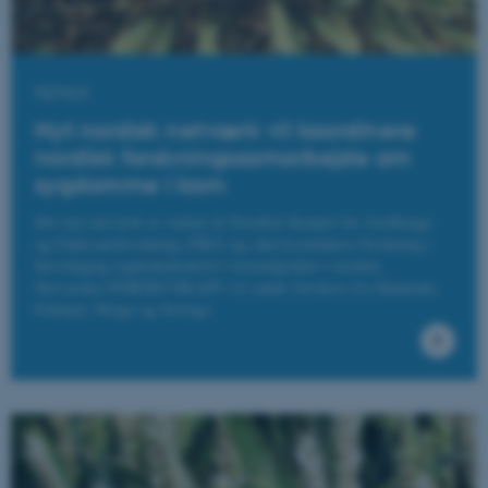
Nyhed
Nyt nordisk netværk vil koordinere
nordisk forskningssamarbejde om
sygdomme i korn
Det nye netværk er støttet af Nordisk Komité for Jordbrugs-
og Fødevareforskning (NKJ) og skal koordinere forskning i
bæredygtig sygdomskontrol i kornafgrøder i norden.
Netværket NORDICGRAIN vil samle forskere fra Danmark,
Finland, Norge og Sverige.