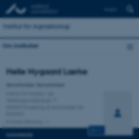
English
Institut for Agroøkologi
Om instituttet
Titel
Helle Nygaard Lærke
Primær tilknytning
Seniorforsker, Seniorforsker
Institut for Husdyr- og
Veterinærvidenskab
ANIVET Ernæring af enmavede dyr
(MONU)
En anden tilknytning
CV
FAGOMRÅDER