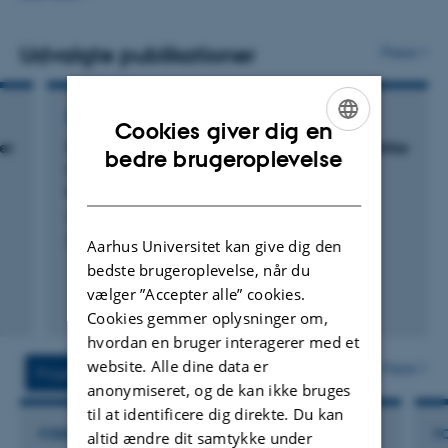
fødevarers ernæringsmæssige værdi, herunder kemiske
og in vitro-analyser, 2) Udvikling af in vivo
Udvalgte publikationer
Flere
forsøgsdyrmodeller til undersøgelse af fordøjelse, optag
og stofskifte.
DIGITAL PUBLIKATION
Cookies giver dig en
Derudover varetager jeg forskningskommunikation for
er
https://anivet.au.dk/aktuelt/nyheder/vis/artike
ENGLISH
bedre brugeroplevelse
l/jern-og-kobbertilskud-en-trussel-mod-
instituttet.
DANISH
kalvenes-sundhed
Lærke, H.
DCA - Nationalt Center for Fødevarer og Jordbrug
Aarhus Universitet kan give dig den
bedste brugeroplevelse, når du
vælger ”Accepter alle” cookies.
Cookies gemmer oplysninger om,
hvordan en bruger interagerer med et
website. Alle dine data er
Flere
Projekter
Aktiviteter
anonymiseret, og de kan ikke bruges
til at identificere dig direkte. Du kan
FORSKNINGSPROJEKT
F
altid ændre dit samtykke under