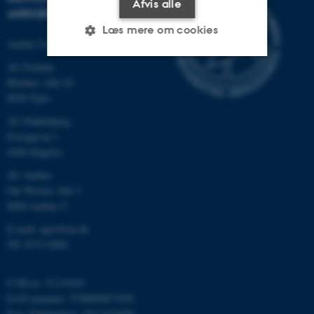
Afvis alle
AGROØKOLOGI
Læs mere om cookies
Aarhus Universitet
AU Foulum
Blichers Allé 20
Nødvendige
Statistiske
Marketing
8830 Tjele
Funktionelle
Uklassificerede
AU Flakkebjerg
Forsøgsvej 1
4200 Slagelse
Nødvendige cookies hjælper
AU Aarhus
med at gøre hjemmesiden
Ole Worms Allé 3
brugbar ved at aktivere nogle
8000 Aarhus C
grundlæggende funktioner
E-mail: agro@au.dk
som navigation mm.
Tlf: 8715 0000
Hjemmesiden kan ikke
fungerer uden disse cookies.
CVR-nr: 31119103
EAN-nummer: 5798000877450
P-nr: Flakkebjerg: 1017 874450