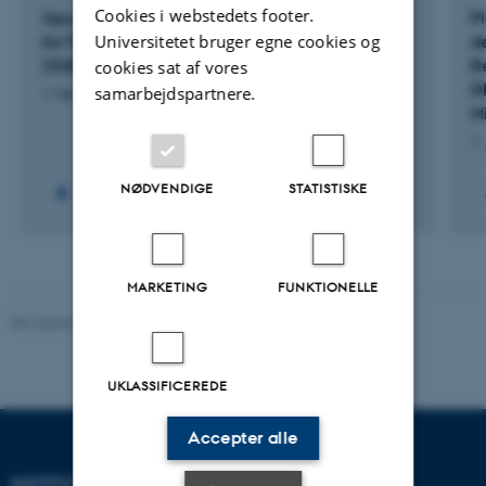
Cookies i webstedets footer.
Upcycling Food Waste to a High quality Protein
P
Universitetet bruger egne cookies og
for Feed and High Grade Bioethanol
d
(G2BWBEP)
R
cookies sat af vores
DI
samarbejdspartnere.
1. feb. 2023
-
31. jul. 2025
M
1.
NØDVENDIGE
STATISTISKE
MARKETING
FUNKTIONELLE
Revideret 02.03.2026
UKLASSIFICEREDE
Accepter alle
INSTITUT FOR