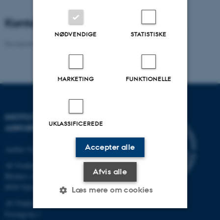
Kontakt
NØDVENDIGE
STATISTISKE
Revideret 02.03.2026
-
Birte Boelt
MARKETING
FUNKTIONELLE
INSTITUT FOR
UKLASSIFICEREDE
AGROØKOLOGI
Accepter alle
Aarhus Universitet
AU Foulum
Afvis alle
Blichers Allé 20
8830 Tjele
Læs mere om cookies
AU Flakkebjerg
Forsøgsvej 1