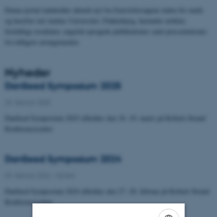
Denne portal indeholder aktuelt nyt fra frøavlsforsøgene inden for mark-
og havefrø ved Aarhus Universitet, Flakkebjerg, herunder artikler,
foreløbige resultater, engelsk-sprogede publikationer samt præsentationer
fra tidligere arrangementer.
Nyheder
DanSeed Symposium 2025
20. februar 2025
DanSeed Symposium 2025 afholdes den 18.-19. marts på Kobæk Strand
Konferencecenter.
DanSeed Symposium 2024
09. februar 2024
-
Nyhed
DanSeed Symposium 2024 afholdes den 27.-28. februar på Kobæk Strand
Konferencecenter.