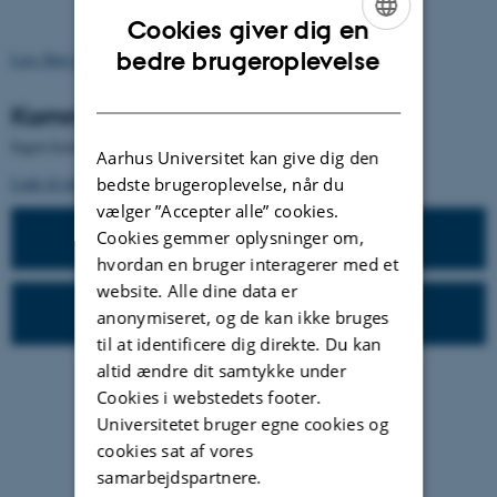
Cookies giver dig en
ENGLISH
bedre brugeroplevelse
Læs flere nyheder
.
DANISH
Kommende arrangementer
Ingen kommende arrangementer.
Aarhus Universitet kan give dig den
Link til tidligere arrangementer
.
bedste brugeroplevelse, når du
vælger ”Accepter alle” cookies.
Tidligere arrangementer
Cookies gemmer oplysninger om,
hvordan en bruger interagerer med et
website. Alle dine data er
Foreløbige opgørelser
anonymiseret, og de kan ikke bruges
til at identificere dig direkte. Du kan
altid ændre dit samtykke under
Cookies i webstedets footer.
Universitetet bruger egne cookies og
cookies sat af vores
samarbejdspartnere.