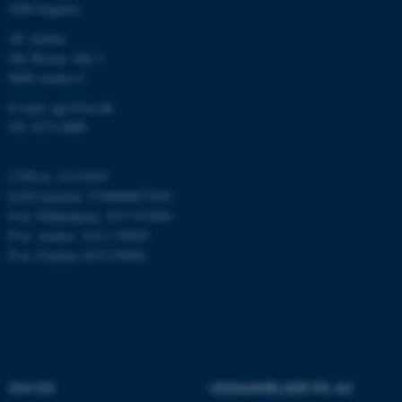
4200 Slagelse
Nødvendige
Statistiske
Marketing
AU Aarhus
Funktionelle
Uklassificerede
Ole Worms Allé 3
8000 Aarhus C
E-mail: agro@au.dk
Nødvendige cookies hjælper
Tlf: 8715 0000
med at gøre hjemmesiden
brugbar ved at aktivere nogle
CVR-nr: 31119103
grundlæggende funktioner
EAN-nummer: 5798000877450
som navigation mm.
P-nr: Flakkebjerg: 1017 874450
Hjemmesiden kan ikke
P-nr: Aarhus: 1013 139829
fungerer uden disse cookies.
P-nr: Foulum 1015 079041
Navn
Udbyder / Domæne
be_typo_user
TYPO3 Association
.au.dk
OM OS
UDDANNELSER PÅ AU