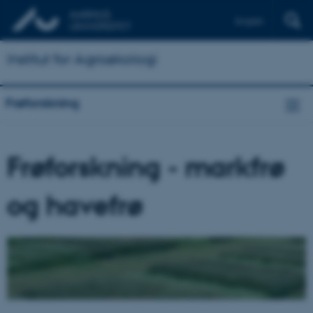
English
Institut for Agroøkologi
Frøforskning
Frøforskning - markfrø
og havefrø